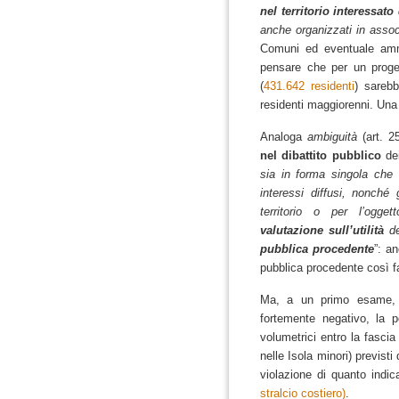
nel territorio interessato 
anche organizzati in assoc
Comuni ed eventuale ammin
pensare che per un progett
(
431.642 residenti
) sarebb
residenti maggiorenni. Una 
Analoga
ambiguità
(art. 2
nel dibattito pubblico
dei
sia in forma singola che i
interessi diffusi, nonché 
territorio o per l’ogget
valutazione sull’utilità
de
pubblica procedente
”: a
pubblica procedente così fa
Ma, a un primo esame, 
fortemente negativo, la p
volumetrici entro la fascia
nelle Isola minori) previsti d
violazione di quanto indi
stralcio costiero)
.