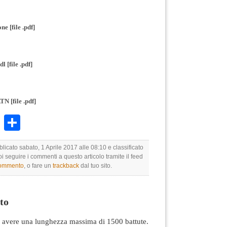
ne [file .pdf]
l [file .pdf]
TN [file .pdf]
k
r
ail
WhatsApp
Condividi
blicato sabato, 1 Aprile 2017 alle 08:10 e classificato
oi seguire i commenti a questo articolo tramite il feed
commento
, o fare un
trackback
dal tuo sito.
to
avere una lunghezza massima di 1500 battute.