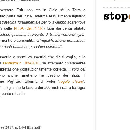
ssessore Erriu non sta in Cielo nè in Terra e
isciplina del P.P.R.
afferma testualmente riguardo
 strategica fondamentale per lo sviluppo sostenibile
 19 delle
N.T.A. del P.P.R.
) fuori dai centri abitati:
recluso qualsiasi intervento di trasformazione
” (art.
, mentre è consentita la “
riqualificazione urbanistica
amenti turistici o produttivi esistenti
“.
metrie o premi volumetrici che dir si voglia, e la
la
sentenza n. 189/2016
, ha affermato chiaramente
terpretazione costituzionalmente corretta.
Il
libro dei
o anche rimetterlo nel cestino dei rifiuti.
Il
ne Pigliaru
afferma di voler “
regole chiare
”.
” c’è già:
nella fascia dei 300 metri dalla battigia
, punto e basta.
o 2017, n. 14/4 [file .pdf]