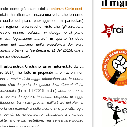
onale: come già chiarito dalla
sentenza Corte cost.
infatti, ha affermato
ancora una volta che le norme
e quelle del piano paesaggistico, in particolare)
oni regionali urbanistiche, visto che “
gli interventi
 possono essere realizzati in deroga né al piano
é alla legislazione statale”
, in quanto
“si deve
gione del principio della prevalenza dei piani
rumenti urbanistici (sentenza n. 11 del 2016), che il
le sia derogabile”
.
l’urbanistica Cristiano Erriu
, intervistato da La
 2017), ha fatto in proposito affermazioni non
ano le novità della legge urbanistica con le norme
i uno stop da parte dei giudici della Consulta?
La
tituzionale
(la n. 189/2016, n.d.r.)
afferma che le
o essere derogate e in questa proposta di legge
ispecie, tra i casi previsti dall’art. 20 del Ppr, si
 la discrezionalità delle norme si è protratta ogni
e, quindi, se ne consente l’attuazione a chiunque
abilite, anche più restrittive, ma senza fare ricorso
 discutere in questi anni
“.