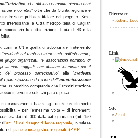
dall’iniziativa
, che abbiano compiuto diciotto anni
iazioni e comitati
” oltre che da Giunta regionale e
Direttore
istrazione pubblica titolare del progetto. Basti
Roberto Lod
o interessante la Città metropolitana di Cagliari
e necessaria la sottoscrizione di più di 43 mila
follìa.
5, comma 8°) è quella di subordinare l’
intervento
Link
 “
residenti nel territorio interessato dall’intervento,
n gruppi organizzati, le associazioni portatrici di
gli ulteriori soggetti che abbiano interesse per il
to del processo partecipativo
” alla “
motivata
lla partecipazione da parte dell’
amministrazione
nche un bambino comprende che l’amministrazione
rebbe intervenire solo chi pare e piace.
necessariamente balza agli occhi un elemento
Sito
ossibilità – per l’ennesima volta – di incrementi
Accedi
 costiera dei mt. 300 dalla battigia marina (mt. 150
all’
art. 31 del disegno di legge regionale
, in palese
cato nel
piano paesaggistico regionale (P.P.R. – 1°