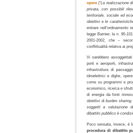
opere
(“
La realizzazione di
privata, con possibili ril
territoriale, sociale ed e
obiettivi e le caratteristich
entrare nell’ordinamento r
legge Barnier, la n. 95-10
2001-2002, che – secon
conflittualità relativa ai p
Vi sarebbero assoggettati p
porti e aeroporti, infrastru
infrastruttura di passagg
idroelettrici e dighe, ope
come su programmi e proge
economico, ricerca e sfrutt
di energia da fonti rinnov
obiettivi di
burden sharing
.
soggetti a valutazione d
dibattito pubblico è condiz
Poco sensata, invece, è 
procedura di dibattito p