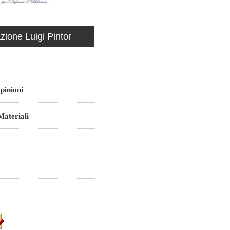
ione Luigi Pintor
pinioni
ateriali