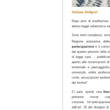
Stefano Deliperi
Dopo anni di meditazioni
attesa
legge urbanistica s
Sono testi complessi, rece
Regione autonoma dell
partecipazione
e il coinv
dal quanto previsto nella 
di legge sarà … pubblicato
aperto alle osservazioni di t
territoriale e paesaggistic
università, ordini profess
civile, associazioni ambient
dei territori
”.
Ci sarà, quindi, una
fase
potranno trovar cor
consone.
Un’anticipazio
dall’art. 25 del disegno di