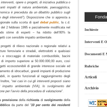
 interventi, opere o progetti, di iniziativa pubblica o
evanti impatti di natura ambientale, paesaggistica,
conomica è preceduta da un dibattito pubblico sugli
Fondaz
e degli interventi
”).
Disposizione che si appresta a
egionale sulla scorta di quel
debat public
, la c.d.
1 del 2 febbraio 1995 e parzialmente modificata nel
Inchieste
do stime di esperti – ha ridotto dell’80% la
rogetti con sensibile impatto ambientale.
Interventi E O
rogetti di rilievo nazionale o regionale relativi a
tture ferroviarie e stradali, elettrodotti e qualsiasi
Documenti E M
io e stoccaggio di materiale combustibile, bacini
re di importo superiore ai 50.000.000,00 euro, così
Rubriche
tti ecosostenibili di grande interesse sociale ed
amento di idrocarburi, grandi impianti di produzione
abili, in quanto funzionali al raggiungimento degli
Articoli
 Inoltre, “
nei casi in cui gli interventi proposti siano
i impatto ambientale (VIA), lo svolgimento del
Archivio
ione per l’avvio della procedura di valutazione
”.
la
previsione
della
richiesta
di
svolgimento
della
ubblico
da parte del “
10 per cento dei residenti