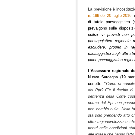
La previsione è incostituzi
n. 189 del 20 luglio 2016
, 
di tutela paesaggistica (
prevalgono sulle disposizi
edilizi ivi previsti non
paesaggistico regionale n
escludere, proprio in ra
paesaggistici sugli altri st
piano paesaggistico regiona
L’
Assessore regionale del
Nuova Sardegna (19 marzo
“
corrette.
Come si concili
del Ppr? C’è il rischio d
sentenza della Corte cos
norme del Ppr non posson
non cambia nulla. Nella fatt
sta solo prendendo atto che
oltre ragionevolezza e ch
rientri nelle condizioni st
alle intese che hanno fatto