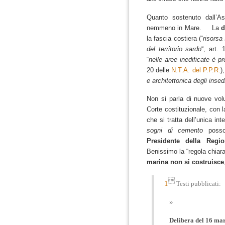
Quanto sostenuto dall’A
nemmeno in Mare. La
d
la fascia costiera (“
risorsa
del territorio sardo
“, art.
“
nelle aree inedificate è p
20 delle
N.T.A. del P.P.R.
)
e architettonica degli insedi
Non si parla di nuove volu
Corte costituzionale, con 
che si tratta dell’unica in
sogni di cemento
posson
Presidente della Regio
Benissimo la “regola chiara
marina non si costruisce

1
Testi pubblicati:
Delibera del 16 marz