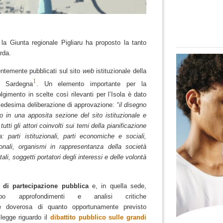
, la
Giunta regionale Pigliaru
ha proposto la tanto
arda
.
ntemente pubblicati sul sito
web
istituzionale della
1
a Sardegna
.
Un elemento importante per la
olgimento in scelte così rilevanti per l’Isola è dato
medesima deliberazione di approvazione: “
il disegno
 in una apposita sezione del sito istituzionale e
utti gli attori coinvolti sui temi della pianificazione
a: parti istituzionali, parti economiche e sociali,
ionali, organismi in rappresentanza della società
ali, soggetti portatori degli interessi e delle volontà
 di partecipazione pubblica
e, in quella sede,
po approfondimenti e analisi critiche
ne doverosa di quanto opportunamente previsto
 legge riguardo il
dibattito pubblico sulle grandi