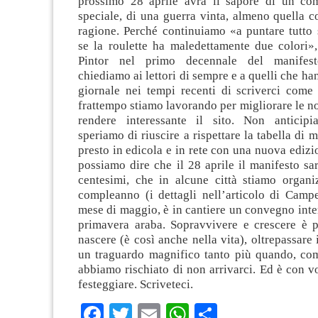
prossimo 28 aprile avrà il sapore di un co
speciale, di una guerra vinta, almeno quella c
ragione. Perché continuiamo «a puntare tutto 
se la roulette ha maledettamente due colori»
Pintor nel primo decennale del manifest
chiediamo ai lettori di sempre e a quelli che ha
giornale nei tempi recenti di scriverci come
frattempo stiamo lavorando per migliorare le no
rendere interessante il sito. Non anticipi
speriamo di riuscire a rispettare la tabella di 
presto in edicola e in rete con una nuova edizi
possiamo dire che il 28 aprile il manifesto s
centesimi, che in alcune città stiamo organi
compleanno (i dettagli nell’articolo di Campet
mese di maggio, è in cantiere un convegno inte
primavera araba. Sopravvivere e crescere è pi
nascere (è così anche nella vita), oltrepassare 
un traguardo magnifico tanto più quando, com
abbiamo rischiato di non arrivarci. Ed è con 
festeggiare. Scriveteci.
Facebook
Twitter
Email
WhatsApp
Condividi