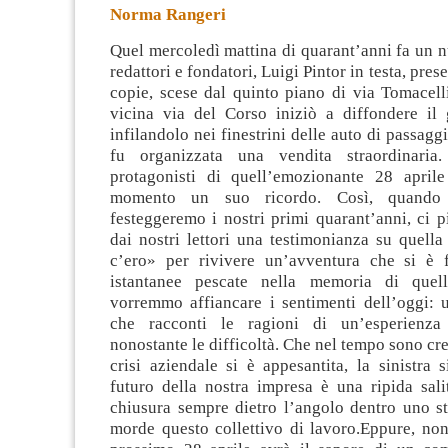
Norma Rangeri
Quel mercoledì mattina di quarant’anni fa un n
redattori e fondatori, Luigi Pintor in testa, pres
copie, scese dal quinto piano di via Tomacell
vicina via del Corso iniziò a diffondere il 
infilandolo nei finestrini delle auto di passaggio
fu organizzata una vendita straordinaria
protagonisti di quell’emozionante 28 april
momento un suo ricordo. Così, quando
festeggeremo i nostri primi quarant’anni, ci 
dai nostri lettori una testimonianza su quella
c’ero» per rivivere un’avventura che si è fa
istantanee pescate nella memoria di quell
vorremmo affiancare i sentimenti dell’oggi: 
che racconti le ragioni di un’esperienza
nonostante le difficoltà. Che nel tempo sono cre
crisi aziendale si è appesantita, la sinistra si
futuro della nostra impresa è una ripida salit
chiusura sempre dietro l’angolo dentro uno st
morde questo collettivo di lavoro.Eppure, nono