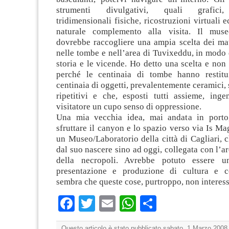
strumenti divulgativi, quali grafici, 
tridimensionali fisiche, ricostruzioni virtuali e
naturale complemento alla visita. Il muse
dovrebbe raccogliere una ampia scelta dei mat
nelle tombe e nell’area di Tuvixeddu, in modo d
storia e le vicende. Ho detto una scelta e non t
perché le centinaia di tombe hanno restitu
centinaia di oggetti, prevalentemente ceramici,
ripetitivi e che, esposti tutti assieme, inge
visitatore un cupo senso di oppressione.
Una mia vecchia idea, mai andata in porto,
sfruttare il canyon e lo spazio verso via Is Mag
un Museo/Laboratorio della città di Cagliari, ch
dal suo nascere sino ad oggi, collegata con l’a
della necropoli. Avrebbe potuto essere 
presentazione e produzione di cultura e 
sembra che queste cose, purtroppo, non interess
Facebook
Twitter
Email
WhatsApp
Condividi
Questo articolo è stato pubblicato sabato, 1 Marzo 2008 