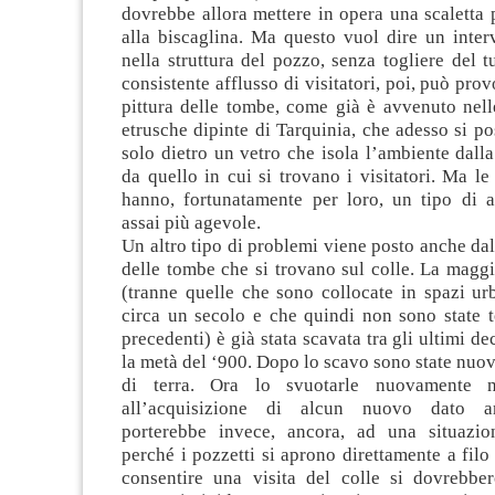
dovrebbe allora mettere in opera una scaletta p
alla biscaglina. Ma questo vuol dire un inter
nella struttura del pozzo, senza togliere del tu
consistente afflusso di visitatori, poi, può pro
pittura delle tombe, come già è avvenuto nell
etrusche dipinte di Tarquinia, che adesso si 
solo dietro un vetro che isola l’ambiente dall
da quello in cui si trovano i visitatori. Ma l
hanno, fortunatamente per loro, un tipo di a
assai più agevole.
Un altro tipo di problemi viene posto anche dal
delle tombe che si trovano sul colle. La maggi
(tranne quelle che sono collocate in spazi ur
circa un secolo e che quindi non sono state t
precedenti) è già stata scavata tra gli ultimi d
la metà del ‘900. Dopo lo scavo sono state nu
di terra. Ora lo svuotarle nuovamente n
all’acquisizione di alcun nuovo dato ar
porterebbe invece, ancora, ad una situazio
perché i pozzetti si aprono direttamente a filo 
consentire una visita del colle si dovrebber