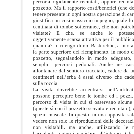
percorsi rigidamente recintati, oppure recint
pozzetto. Ma il rapporto costi/benefici (che 
tenere presente in ogni nostra operazione di car
giustifica un così massiccio impegno, quale l
centinaia di tombe sotterranee, che non potre
visitate? E che, se anche lo potesse
oggettivamente scarsa attrattiva per il pubblico
quantità? Io ritengo di no. Basterebbe, a mio a
la parte superiore del riempimento, in modo d
pozzetto, segnalandolo in modo adeguato,
semplici percorsi pedonali. Anche ne cas
allontanare dal sentiero tracciato, cadere da 
centimetri nell’erba è assai diverso che cade
sulla roccia.
La visita dovrebbe accentrarsi nell’anfite
possono percepire bene le tombe ed i pozzi
percorso di visita in cui si osservano alcune
(queste sì con il pozzetto scavato e recintato),
spazio museale. In questo, in una apposita sal
vedere non solo le riproduzioni delle decoraz
non visitabili, ma anche, utilizzando le m
basculanti, potervi navigare all’interno. Gli