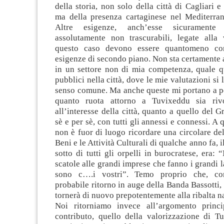
della storia, non solo della città di Cagliari e
ma della presenza cartaginese nel Mediterran
Altre esigenze, anch’esse sicuramente r
assolutamente non trascurabili, legate alla v
questo caso devono essere quantomeno co
esigenze di secondo piano. Non sta certamente 
in un settore non di mia competenza, quale qu
pubblici nella città, dove le mie valutazioni si
senso comune. Ma anche queste mi portano a pe
quanto ruota attorno a Tuvixeddu sia riv
all’interesse della città, quanto a quello del 
sè e per sè, con tutti gli annessi e connessi. A
non è fuor di luogo ricordare una circolare del
Beni e le Attività Culturali di qualche anno fa, il
sotto di tutti gli orpelli in burocratese, era:
scatole alle grandi imprese che fanno i grandi l
sono c….i vostri”. Temo proprio che, co
probabile ritorno in auge della Banda Bassotti,
tornerà di nuovo prepotentemente alla ribalta n
Noi ritorniamo invece all’argomento princi
contributo, quello della valorizzazione di T