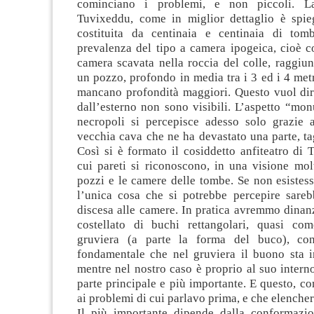
cominciano i problemi, e non piccoli. L
Tuvixeddu, come in miglior dettaglio è spieg
costituita da centinaia e centinaia di tom
prevalenza del tipo a camera ipogeica, cioè 
camera scavata nella roccia del colle, raggiu
un pozzo, profondo in media tra i 3 ed i 4 met
mancano profondità maggiori. Questo vuol dir
dall’esterno non sono visibili. L’aspetto “mo
necropoli si percepisce adesso solo grazie al
vecchia cava che ne ha devastato una parte, tag
Così si è formato il cosiddetto anfiteatro di 
cui pareti si riconoscono, in una visione mol
pozzi e le camere delle tombe. Se non esistess
l’unica cosa che si potrebbe percepire sareb
discesa alle camere. In pratica avremmo dinanz
costellato di buchi rettangolari, quasi c
gruviera (a parte la forma del buco), con
fondamentale che nel gruviera il buono sta i
mentre nel nostro caso è proprio al suo interno
parte principale e più importante. E questo, co
ai problemi di cui parlavo prima, e che elenche
Il più importante dipende dalla conformazio