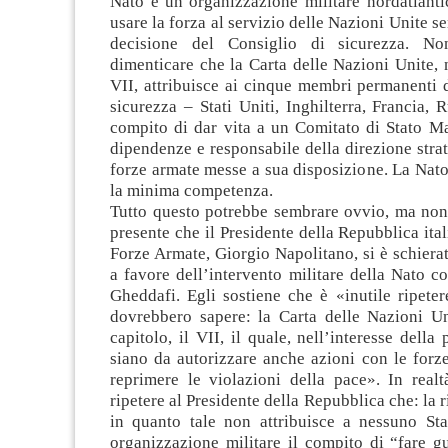
Nato è un’organizzazione militare nordatlant
usare la forza al servizio delle Nazioni Unite s
decisione del Consiglio di sicurezza. N
dimenticare che la Carta delle Nazioni Unite, 
VII, attribuisce ai cinque membri permanenti 
sicurezza – Stati Uniti, Inghilterra, Francia, R
compito di dar vita a un Comitato di Stato Ma
dipendenze e responsabile della direzione strate
forze armate messe a sua disposizione. La Nat
la minima competenza.
Tutto questo potrebbe sembrare ovvio, ma non 
presente che il Presidente della Repubblica ital
Forze Armate, Giorgio Napolitano, si è schierat
a favore dell’intervento militare della Nato co
Gheddafi. Egli sostiene che è «inutile ripeter
dovrebbero sapere: la Carta delle Nazioni U
capitolo, il VII, il quale, nell’interesse della
siano da autorizzare anche azioni con le forz
reprimere le violazioni della pace». In realt
ripetere al Presidente della Repubblica che: la 
in quanto tale non attribuisce a nessuno St
organizzazione militare il compito di “fare g