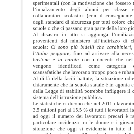
sperimentali (con la motivazione che fossero tr
l’innalzamento degli alunni per classe 
collaboratori scolastici (con il conseguent
degli standard di sicurezza per tutti coloro ch
scuole o che ci passano gran parte della loro gi
Al disastro in atto si aggiunga l’umiliazi
provenienti dal ministero all’indirizzo di c
scuola:
Ci sono più bidelli che carabinieri,
l’Italia peggiore
; fino ad arrivare alla neces
bastone e la carota
con i docenti che nel
vengono identificati come categoria d
scansafatiche che lavorano troppo poco e ruban
Al di là della facili battute, la situazione odi
chiaramente che la scuola statale è in agonia 
della Legge di stabilità potrebbe infliggere il 
sistema dell’istruzione pubblica.
Le statistiche ci dicono che nel 2011 i lavorato
3,5 milioni pari al 15,5 % di tutti i lavoratori i
ad oggi il numero dei lavoratori precari è r
particolare incidenza tra le donne e i giova
situazione che oggi si evidenzia in tutto il