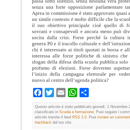
passa sotto silenzio, senza nessuna vera protes
senza una forte opposizione parlamentare t
Aprea in commissione è stato approvato quasi a
un simile contesto è molto difficile che la scuol
il suo obiettivo principale cioè quello di fo
sovrani e consapevoli e ancora meno può dive
uscita dalla crisi. Forse perché la cultura 
genera Pil e il tracollo culturale e dell’istruzi
chi è interessato ai titoli quotati in borsa e a
interessa alle forze politiche di sinistra che
slogan della difesa della scuola pubblica solo
profumo di elezioni. Forse dovremo aspetta
l’inizio della campagna elettorale per vede
nuovo al centro dell’agenda politica?
Facebook
Twitter
Email
WhatsApp
Condividi
Questo articolo è stato pubblicato giovedì, 1 Novembre 
classificato in
Scuola e formazione
. Puoi seguire i comm
articolo tramite il feed
RSS 2.0
. Puoi
inviare un commen
trackback
dal tuo sito.