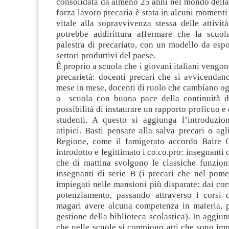
consolidata da almeno 25 anni nel mondo della
forza lavoro precaria è stata in alcuni moment
vitale alla sopravvivenza stessa delle attività
potrebbe addirittura affermare che la scuol
palestra di precariato, con un modello da espor
settori produttivi del paese.
È proprio a scuola che i giovani italiani vengon
precarietà: docenti precari che si avvicendano
mese in mese, docenti di ruolo che cambiano o
o scuola con buona pace della continuità di
possibilità di instaurare un rapporto proficuo e
studenti. A questo si aggiunga l’introduzion
atipici. Basti pensare alla salva precari o agl
Regione, come il famigerato accordo Baire 
introdotto e legittimato i co.co.pro: insegnanti d
che di mattina svolgono le classiche funzion
insegnanti di serie B (i precari che nel pom
impiegati nelle mansioni più disparate: dai cor
potenziamento, passando attraverso i corsi d
magari avere alcuna competenza in materia, pe
gestione della biblioteca scolastica). In aggiun
che nelle scuole si compiono atti che sono impe