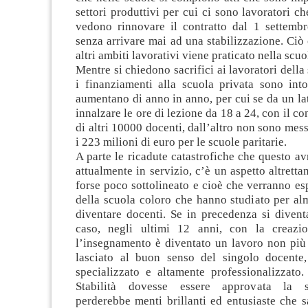
settori produttivi per cui ci sono lavoratori ch
vedono rinnovare il contratto dal 1 settemb
senza arrivare mai ad una stabilizzazione. Ciò c
altri ambiti lavorativi viene praticato nella scu
Mentre si chiedono sacrifici ai lavoratori della
i finanziamenti alla scuola privata sono into
aumentano di anno in anno, per cui se da un la
innalzare le ore di lezione da 18 a 24, con il c
di altri 10000 docenti, dall’altro non sono mess
i 223 milioni di euro per le scuole paritarie.
A parte le ricadute catastrofiche che questo av
attualmente in servizio, c’è un aspetto altretta
forse poco sottolineato e cioè che verranno e
della scuola coloro che hanno studiato per al
diventare docenti. Se in precedenza si divent
caso, negli ultimi 12 anni, con la creazio
l’insegnamento è diventato un lavoro non più
lasciato al buon senso del singolo docente
specializzato e altamente professionalizzato.
Stabilità dovesse essere approvata la s
perderebbe menti brillanti ed entusiaste che 