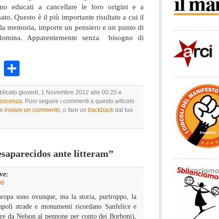
ono educati a cancellare le loro origini e a
to. Questo è il più importante risultato a cui il
e la memoria, imporre un pensiero e un punto di
 domina. Apparentemente senza bisogno di
k
r
ail
WhatsApp
Condividi
bblicato giovedì, 1 Novembre 2012 alle 00:20 e
noscenza
. Puoi seguire i commenti a questo articolo
oi
inviare un commento
, o fare un
trackback
dal tuo
saparecidos ante litteram”
ve:
08
uropa sono ovunque, ma la storia, purtroppo, la
apoli strade e monumenti ricordano Sanfelice e
ere da Nelson al pennone per conto dei Borboni),