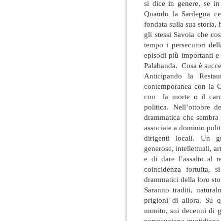
si dice in genere, se in
Quando la Sardegna cerc
fondata sulla sua storia, 
gli stessi Savoia che co
tempo i persecutori dell
episodi più importanti e
Palabanda. Cosa è succes
Anticipando la Restaur
contemporanea con la Co
con la morte o il carce
politica. Nell’ottobre
drammatica che sembra p
associate a dominio politi
dirigenti locali. Un 
generose, intellettuali, ar
e di dare l’assalto al 
coincidenza fortuita,
drammatici della loro st
Saranno traditi, natural
prigioni di allora. Su q
monito, sui decenni di ga
persecuzione quotidiana s