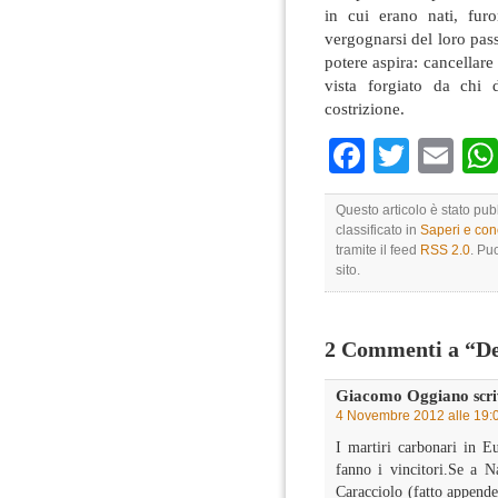
in cui erano nati, fur
vergognarsi del loro passa
potere aspira: cancellar
vista forgiato da chi
costrizione.
Faceboo
Twitte
Em
Questo articolo è stato pu
classificato in
Saperi e co
tramite il feed
RSS 2.0
. Pu
sito.
2 Commenti a “De
Giacomo Oggiano
scri
4 Novembre 2012 alle 19:
I martiri carbonari in E
fanno i vincitori.Se a N
Caracciolo (fatto append