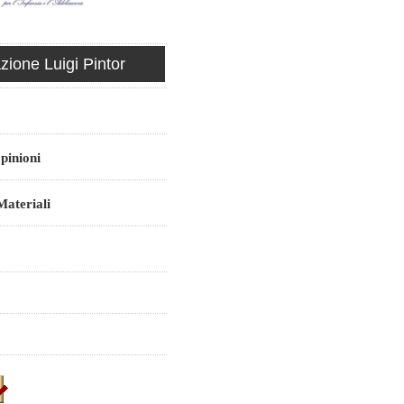
ione Luigi Pintor
pinioni
ateriali