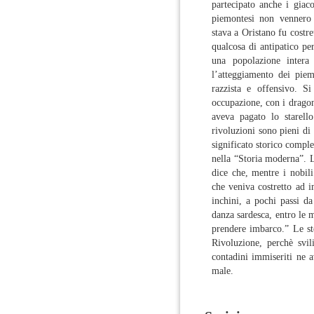
partecipato anche i giac
piemontesi non vennero 
stava a Oristano fu costr
qualcosa di antipatico per
una popolazione intera
l’atteggiamento dei piem
razzista e offensivo. Si
occupazione, con i dragon
aveva pagato lo starello
rivoluzioni sono pieni di 
significato storico compl
nella “Storia moderna”. L
dice che, mentre i nobil
che veniva costretto ad i
inchini, a pochi passi da
danza sardesca, entro le m
prendere imbarco.” Le ste
Rivoluzione, perchè svil
contadini immiseriti ne 
male.