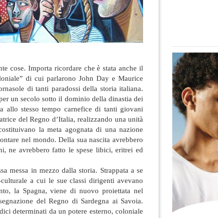
ante cose. Importa ricordare che è stata anche il
loniale”
di cui parlarono John Day e Maurice
rnasole di tanti paradossi della storia italiana.
er un secolo sotto il dominio della dinastia dei
a allo stesso tempo carnefice di tanti giovani
vatrice del Regno d’Italia, realizzando una unità
costituivano la meta agognata di una nazione
 contare nel mondo. Della sua nascita avrebbero
i, ne avrebbero fatto le spese libici, eritrei ed
sa messa in mezzo dalla storia. Strappata a se
o-culturale a cui le sue classi dirigenti avevano
ento, la Spagna, viene di nuovo proiettata nel
ssegnazione del Regno di Sardegna ai Savoia.
ci determinati da un potere esterno, coloniale