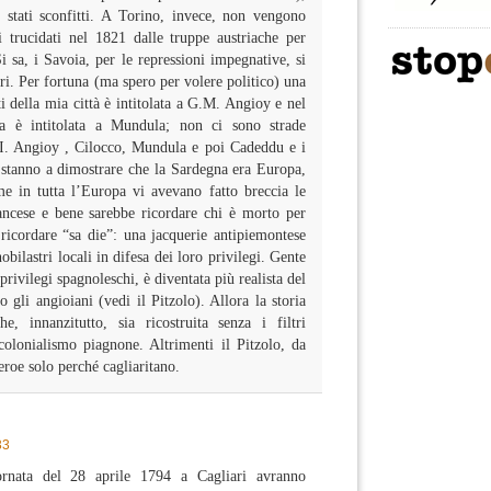
stati sconfitti. A Torino, invece, non vengono
ri trucidati nel 1821 dalle truppe austriache per
 sa, i Savoia, per le repressioni impegnative, si
ri. Per fortuna (ma spero per volere politico) una
i della mia città è intitolata a G.M. Angioy e nel
da è intitolata a Mundula; non ci sono strade
 I. Angioy , Cilocco, Mundula e poi Cadeddu e i
 stanno a dimostrare che la Sardegna era Europa,
e in tutta l’Europa vi avevano fatto breccia le
rancese e bene sarebbe ricordare chi è morto per
ricordare “sa die”: una jacquerie antipiemontese
obilastri locali in difesa dei loro privilegi. Gente
i privilegi spagnoleschi, è diventata più realista del
o gli angioiani (vedi il Pitzolo). Allora la storia
he, innanzitutto, sia ricostruita senza i filtri
icolonialismo piagnone. Altrimenti il Pitzolo, da
 eroe solo perché cagliaritano.
33
rnata del 28 aprile 1794 a Cagliari avranno