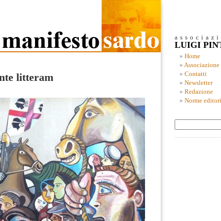
associaz
LUIGI PI
Home
Associazione
Contatti
nte litteram
Newsletter
Redazione
Norme editori