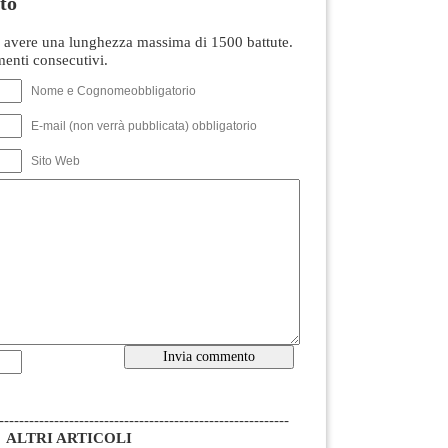
to
avere una lunghezza massima di 1500 battute.
nti consecutivi.
Nome e Cognomeobbligatorio
E-mail (non verrà pubblicata) obbligatorio
Sito Web
----------------------------------------------------------
ALTRI ARTICOLI