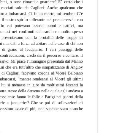
obini, o sono rimasti a guardare? E’ certo che i
cacciati solo da Cagliari. Anche qualcuno che
etto a imbarcarsi. Ci fu un morto, mi sembra. C’è
 il nostro spirito tollerante nel prenderersela con
 in cui potevano esserci buoni e cattivi, ma
ontesi nei confronti dei sardi era molto spesso
 presentavano con la brutalità delle truppe di
i mandati a forza ad abitare nelle case di chi non
 di grano al feudatario. I vari passaggi delle
contraddizioni, credo sia il percorso a contare, il
essivo. Mi piace l’immagine presentata dal Manno
ui che era tutt’altro che simpatizzante di Angioy
i di Cagliari facevano corona al Vicerè Balbiano
mbarcarsi, “mentre rendeansi al Vicerè gli ultimi
 lui si menasse in giro da moltissimi festanti la
ura stesse della darsena nella quale egli andava a
sse cose fanno le folle a Parigi nei giorni della
irle a jacqueries? Che se poi di sollevazioni di
avessimo avute di più, non sarebbe stato neanche