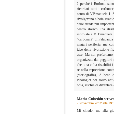
è perché i Borboni sono 
ricordati tutti i carbona
conto di V.Emanuele I. Si
rivolgevano a boia stranie
delle strade più important
centro storico una stra
intitolate a V. Emanuele
“carbonari” di Palabanda
magari periferia, ma com
idee della rivoluzione f
esse. Ma noi preferiamo 
organizzata dai peggiori n
che, una volta ristabiliti 
re nella repressione contr
(storiografia), è bene c
ideologici del solito ant
boia, rischia di diventare
Mario Cubeddu
scrive:
7 Novembre 2012 alle 19:
Mi chiedo: ma alla gio