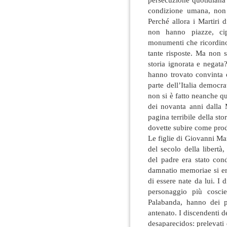
condizione umana, non 
Perché allora i Martiri 
non hanno piazze, cippi
monumenti che ricordino 
tante risposte. Ma non 
storia ignorata e negata
hanno trovato convinta o
parte dell’Italia democrat
non si è fatto neanche qu
dei novanta anni dalla 
pagina terribile della st
dovette subire come prod
Le figlie di Giovanni Mar
del secolo della libert
del padre era stato con
damnatio memoriae si era
di essere nate da lui. I
personaggio più coscie
Palabanda, hanno dei p
antenato. I discendenti de
desaparecidos: prelevati 