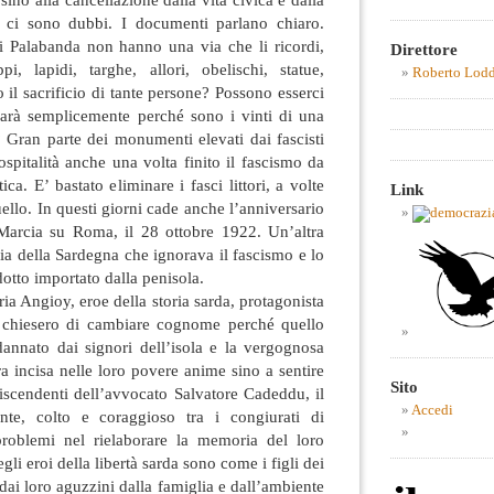
ci sono dubbi. I documenti parlano chiaro.
di Palabanda non hanno una via che li ricordi,
Direttore
, lapidi, targhe, allori, obelischi, statue,
Roberto Lod
il sacrificio di tante persone? Possono esserci
sarà semplicemente perché sono i vinti di una
? Gran parte dei monumenti elevati dai fascisti
spitalità anche una volta finito il fascismo da
ica. E’ bastato eliminare i fasci littori, a volte
Link
ello. In questi giorni cade anche l’anniversario
Marcia su Roma, il 28 ottobre 1922. Un’altra
oria della Sardegna che ignorava il fascismo e lo
otto importato dalla penisola.
ia Angioy, eroe della storia sarda, protagonista
à, chiesero di cambiare cognome perché quello
dannato dai signori dell’isola e la vergognosa
 incisa nelle loro povere anime sino a sentire
Sito
 discendenti dell’avvocato Salvatore Cadeddu, il
Accedi
nte, colto e coraggioso tra i congiurati di
roblemi nel rielaborare la memoria del loro
gli eroi della libertà sarda sono come i figli dei
dai loro aguzzini dalla famiglia e dall’ambiente