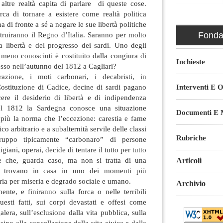
 altre realtà capita di parlare di queste cose.
a di tornare a esistere come realtà politica
ha di fronte a sé a negare le sue libertà politiche
struiranno il Regno d’Italia. Saranno per molto
Fondaz
a libertà e del progresso dei sardi. Uno degli
 meno conosciuti è costituito dalla congiura di
Inchieste
so nell’autunno del 1812 a Cagliari?
azione, i moti carbonari, i decabristi, in
stituzione di Cadice, decine di sardi pagano
Interventi E O
re il desiderio di libertà e di indipendenza
 del 1812 la Sardegna conosce una situazione
Documenti E M
iù la norma che l’eccezione: carestia e fame
co arbitrario e a subalternità servile delle classi
Rubriche
gruppo tipicamente “carbonaro” di persone
tigiani, operai, decide di tentare il tutto per tutto
re che, guarda caso, ma non si tratta di una
Articoli
 si trovano in casa in uno dei momenti più
oria per miseria e degrado sociale e umano.
Archivio
mente, e finiranno sulla forca o nelle terribili
uesti fatti, sui corpi devastati e offesi come
lera, sull’esclusione dalla vita pubblica, sulla
ino alla cancellazione dalla vita civica e dalla