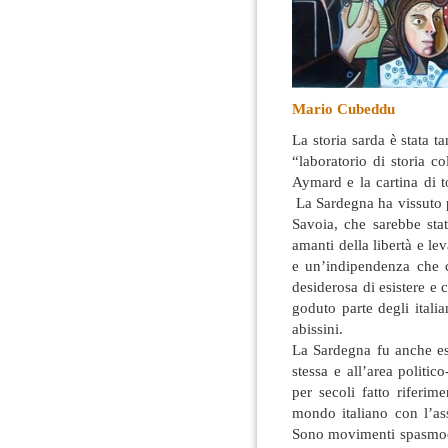
Mario Cubeddu
La storia sarda è stata t
“laboratorio di storia co
Aymard e la cartina di to
La Sardegna ha vissuto p
Savoia, che sarebbe stat
amanti della libertà e le
e un’indipendenza che 
desiderosa di esistere e
goduto parte degli italian
abissini.
La Sardegna fu anche es
stessa e all’area politic
per secoli fatto riferim
mondo italiano con l’a
Sono movimenti spasmodi