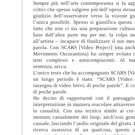
Sempre più nell’arte contemporanea si fa appe
critici che spesso valgono più dell’opera stessa
giudizio dell’osservatore verso la visione gi
l’unica possibile. Spesso si giustifica questa
fatto che non ci sia una preparazione cultural
base dall’altra parte ma per me, la colpa m
all’artista – incapace di finalizzare il suo me
parola. Con SCARS [Video Project] (ma anch
Movimento Oscurantista) ho sempre evitato d
testi complessi e autocompiacenti. Al m
sentenza, secca.
L’unico testo che ha accompagnato SCARS [Vid
un lungo periodo è stato: “SCARS [Video 
rassegna di video brevi, di poche parole”. E co
di poche parole.
Ho deciso di rapportarmi con il paesaggi
interpretazione in maniera oracolare attraverso 
la casualità. Con una tecnica simile ai cut
montato casualmente dei loop, anch’essi gene
casuale, lasciando l’audio originale del girato. I
ricerca ossessiva di un qualcosa, questo 