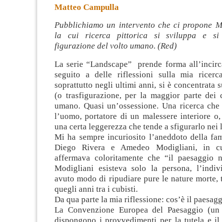
Matteo Campulla
Pubblichiamo un intervento che ci propone 
la cui ricerca pittorica si sviluppa e si 
figurazione del volto umano.
(Red)
La serie “Landscape” prende forma all’incirc
seguito a delle riflessioni sulla mia ricerca
soprattutto negli ultimi anni, si è concentrata 
(o trasfigurazione, per la maggior parte dei 
umano. Quasi un’ossessione. Una ricerca che 
l’uomo, portatore di un malessere interiore o, 
una certa leggerezza che tende a sfigurarlo nei 
Mi ha sempre incuriosito l’aneddoto della fam
Diego Rivera e Amedeo Modigliani, in cu
affermava coloritamente che “il paesaggio n
Modigliani esisteva solo la persona, l’ind
avuto modo di ripudiare pure le nature morte, 
quegli anni tra i cubisti.
Da qua parte la mia riflessione: cos’è il paesag
La Convenzione Europea del Paesaggio (un t
dispongono i provvedimenti per la tutela e il