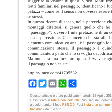
suggerire la visione di questi video. Molti tr
tratti familiari nel paesaggio, identificano i luo
palazzi – come se il senso non dovesse essere 
se stessi.
In questa ricerca di senso, nella percezione che
montaggi difettosi, si genera quello che ho 
“paesaggio”: ovvero l’interpretazione di un c
la sua percezione. Un concetto che sta alla b
elemento comunicativo anzi, è il passaggio fo
comunicazione stessa. Il paesaggio è quin
comunicante, a patto che lo si voglia decodifica
Ma non sarà una forzatura questa? Aveva ragi
il paesaggio non esiste.
http://vimeo.com/41705532
Facebook
Twitter
Email
WhatsApp
Condividi
Questo articolo è stato pubblicato martedì, 16 Aprile 201
classificato in
Arte e beni culturali
. Puoi seguire i comme
articolo tramite il feed
RSS 2.0
. Puoi
inviare un commen
trackback
dal tuo sito.