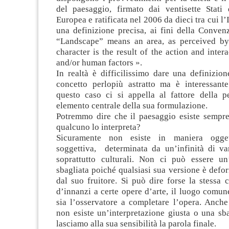
del paesaggio, firmato dai ventisette Stati
Europea e ratificata nel 2006 da dieci tra cui l’I
una definizione precisa, ai fini della Conven
“Landscape” means an area, as perceived by
character is the result of the action and intera
and/or human factors ».
In realtà è difficilissimo dare una definizio
concetto perlopiù astratto ma è interessant
questo caso ci si appella al fattore della 
elemento centrale della sua formulazione.
Potremmo dire che il paesaggio esiste sempr
qualcuno lo interpreta?
Sicuramente non esiste in maniera ogge
soggettiva, determinata da un’infinità di var
soprattutto culturali. Non ci può essere un’
sbagliata poiché qualsiasi sua versione è defor
dal suo fruitore. Si può dire forse la stessa 
d’innanzi a certe opere d’arte, il luogo comu
sia l’osservatore a completare l’opera. Anche
non esiste un’interpretazione giusta o una sb
lasciamo alla sua sensibilità la parola finale.