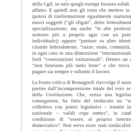
della Cgil, se solo quegli esempi fossero solidi
affatto. E quindi non gli resta che mettere in
ipotesi di trasformazione egualmente snaturan
nuovi soggetti (“gli sfigati”, detto letteralmen
specializzazione, ma anche “le alte professi
sentono più a proprio agio con un poter
individuale); oppure “puntare su altre identi
citando letteralmente, “razze, etnie, comunità
in ogni caso in una dimensione “internazional
forti “connotazioni istituzionali”. Dentro un
“non funziona più tanto bene” e che trova
pagare sia sempre e soltanto il lavoro.
La frusta critica di Romagnoli riavvolge il nast
partire dall’incomprensione totale del vero se
della Costituzione. Che, senza una legislaz
conseguente, ha fatto del sindacato un “so
collettivo con poteri legislativi – tramite l
nazionale – validi
erga omnes
”, in cam
condizione di “essere, al proprio intern
democratico”. Non serve esser stati sindacalist