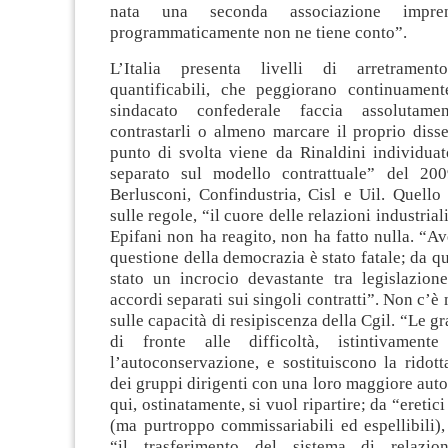
nata una seconda associazione impren
programmaticamente non ne tiene conto”.
L’Italia presenta livelli di arretramento
quantificabili, che peggiorano continuamen
sindacato confederale faccia assolutame
contrastarli o almeno marcare il proprio disse
punto di svolta viene da Rinaldini individuat
separato sul modello contrattuale” del 200
Berlusconi, Confindustria, Cisl e Uil. Quello
sulle regole, “il cuore delle relazioni industriali
Epifani non ha reagito, non ha fatto nulla. “Av
questione della democrazia è stato fatale; da 
stato un incrocio devastante tra legislazion
accordi separati sui singoli contratti”. Non c’è
sulle capacità di resipiscenza della Cgil. “Le g
di fronte alle difficoltà, istintivamen
l’autoconservazione, e sostituiscono la ridot
dei gruppi dirigenti con una loro maggiore auto
qui, ostinatamente, si vuol ripartire; da “eretic
(ma purtroppo commissariabili ed espellibili),
“il trasferimento del sistema di relazio