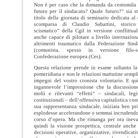
Non è per caso che la domanda da centomila 
futuro per il sindacato? Quale futuro?” sia s
titolo della giornata di seminario dedicata al
scomparsa di Claudio Sabattini, storico
scismatico” della Cgil in versione conflittual
anche capace di pilotare a livello internazion
altrimenti traumatico dalla Federazione Sin
(comunista, spesso in versione filo-so
Confederazione europea (Ces).
Questa relazione prende in esame soltanto la
pomeridiana e non le relazioni mattutine sempl
impegni del vostro cronista volontario. E qu
ingannevole l’impressione che la discussion
molti e rilevanti “effetti” – sindacali, legisl
costituzionali – dell’offensiva capitalistica cont
sua rappresentanza sindacale, iniziata ben pr
esplodesse accelerandone o semmai incrudendon
corso d’opera. Ma che rimanga per ora inevas
quindi la visione prospettica, centrale anche 
decisioni operative, organizzative, rivendicati