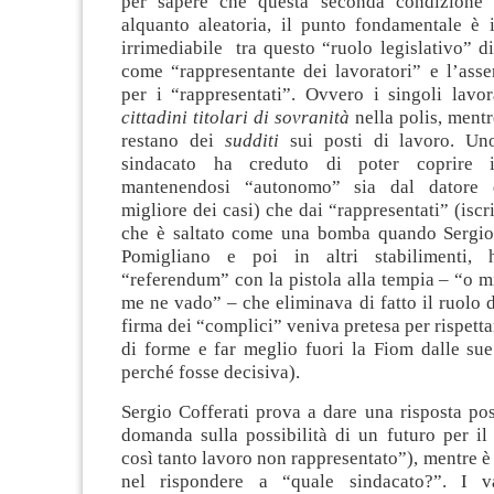
per sapere che questa seconda condizione 
alquanto aleatoria, il punto fondamentale è i
irrimediabile tra questo “ruolo legislativo” di
come “rappresentante dei lavoratori” e l’asse
per i “rappresentati”. Ovvero i singoli lavor
cittadini titolari di sovranità
nella polis, mentr
restano dei
sudditi
sui posti di lavoro. Un
sindacato ha creduto di poter coprire in
mantenendosi “autonomo” sia dal datore 
migliore dei casi) che dai “rappresentati” (iscr
che è saltato come una bomba quando Sergio
Pomigliano e poi in altri stabilimenti,
“referendum” con la pistola alla tempia – “o mi
me ne vado” – che eliminava di fatto il ruolo d
firma dei “complici” veniva pretesa per rispett
di forme e far meglio fuori la Fiom dalle sue
perché fosse decisiva).
Sergio Cofferati prova a dare una risposta posi
domanda sulla possibilità di un futuro per il
così tanto lavoro non rappresentato”), mentre è
nel rispondere a “quale sindacato?”. I v