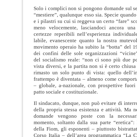
Solo i complici non si pongono domande sul se
“mestiere”, qualunque esso sia. Specie quando
e i pilastri su cui si reggeva un certo “fare” s
meno velocemente, lasciandoci ancora una 
certezze reperibili nell’esperienza individual
labile, evanescente quanto la nostra mutevol
movimento operaio ha subito la “botta” del 19
dei confini delle sole organizzazioni “vicine
del socialismo reale: “non ci sono più due po
vista diversi, e la partita non si è certo chius
rimasto un solo punto di vista: quello dell’i
frattempo è diventata – almeno come comporta
– globale, a-nazionale, con prospettive fuori
patto sociale e costituzionale.
Il sindacato, dunque, non può evitare di interr
della propria stessa esistenza e attività. Ma n
domande vengono poste con la necessari
momento, soltanto dalla sua parte “eretica”:
della Fiom, gli esponenti – piuttosto bistrattat
Corso Italia – dell’area programmatica “La Cg