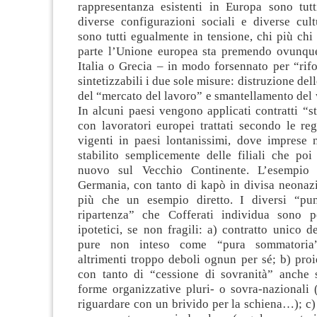
rappresentanza esistenti in Europa sono tutt
diverse configurazioni sociali e diverse cult
sono tutti egualmente in tensione, chi più chi
parte l’Unione europea sta premendo ovunqu
Italia o Grecia – in modo forsennato per “rifo
sintetizzabili i due sole misure: distruzione dell
del “mercato del lavoro” e smantellamento del 
In alcuni paesi vengono applicati contratti “st
con lavoratori europei trattati secondo le reg
vigenti in paesi lontanissimi, dove imprese 
stabilito semplicemente delle filiali che po
nuovo sul Vecchio Continente. L’esempio
Germania, con tanto di kapò in divisa neonazi
più che un esempio diretto. I diversi “pun
ripartenza” che Cofferati individua sono p
ipotetici, se non fragili: a) contratto unico de
pure non inteso come “pura sommatoria”
altrimenti troppo deboli ognun per sé; b) pro
con tanto di “cessione di sovranità” anche 
forme organizzative pluri- o sovra-nazionali
riguardare con un brivido per la schiena…); c)