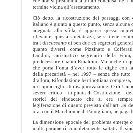
che non si preannuncia affato conclusa, né a 
termine vicina all’assestamento.
Ciò detto, la ricostruzione dei passaggi con 
italiano è giunto a questo punto, senza alcuna c
adeguata alla sfida, è apparsa spesso impie
rilevante, questa spietatezza, se si tiene cont
tra i
discussants
di ben due ex segretari general
quanto diversi, come Pizzinato e Cofferati
Landini, carismatico segretario della Fiom
predecessore Gianni Rinaldini. Ma anche di qu
che porta l’onta d’aver rotto le dighe con la
della precarietà – nel 1997 – senza che tutto i
d’allora, Rifondazione bertinottiana compresa,
un sopracciglio di disapprovazione. O di Umb
severo critico – in punta di Costituzione – d
storici del sindacato che si era sempre
legiferazione di quanto previsto dall’art. 39 de
ora, con il Marchionne di Pomigliano, ne paga 
La dimensione epocale del problema emerge c
molti parametri completamente saltati. Il sin