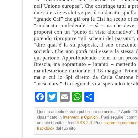
nell’Unione europea”. Che costringe tutti a p
due sole vie evolutive per il sindacato: quello 
“grande Caf” che già ora la Cisl ha scelto di e
“sindacato confederale” – sì – ma che deve 
proporsi con un “punto di vista alternativo”.
potendo riproporre “gli schemi del passato”
“dire qual’è la su proposta, il suo orizzonte
società”. Che non potrà mai essere la stessa 
qui partono. Approfondendo i temi in un pross
Brescia, ma soprattutto – intanto – mettendo 
manifestazione nazionale il 18 maggio. Promo
ma a cui lo Spi diretto da Carla Cantone 
“mescolarsi”. Un segno di vita, sperando che al
Facebook
Twitter
Email
WhatsApp
Condividi
Questo articolo è stato pubblicato domenica, 7 Aprile 20
classificato in
Interventi e Opinioni
. Puoi seguire i comm
articolo tramite il feed
RSS 2.0
. Puoi
inviare un commen
trackback
dal tuo sito.