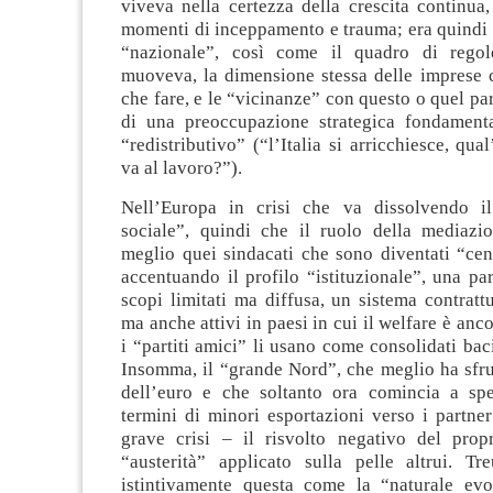
viveva nella certezza della crescita continua
momenti di inceppamento e trauma; era quindi 
“nazionale”, così come il quadro di regol
muoveva, la dimensione stessa delle imprese 
che fare, e le “vicinanze” con questo o quel par
di una preoccupazione strategica fondament
“redistributivo” (“l’Italia si arricchiesce, qua
va al lavoro?”).
Nell’Europa in crisi che va dissolvendo i
sociale”, quindi che il ruolo della mediazio
meglio quei sindacati che sono diventati “cent
accentuando il profilo “istituzionale”, una pa
scopi limitati ma diffusa, un sistema contratt
ma anche attivi in paesi in cui il welfare è anc
i “partiti amici” li usano come consolidati bac
Insomma, il “grande Nord”, che meglio ha sfru
dell’euro e che soltanto ora comincia a sp
termini di minori esportazioni verso i partner
grave crisi – il risvolto negativo del prop
“austerità” applicato sulla pelle altrui. Tr
istintivamente questa come la “naturale ev