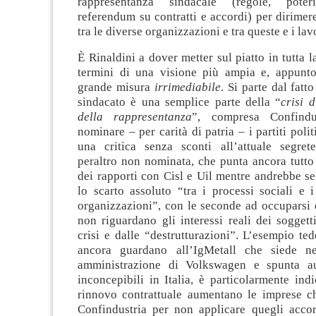
rappresentanza sindacale (regole, poter
referendum su contratti e accordi) per dirimer
tra le diverse organizzazioni e tra queste e i lav
È Rinaldini a dover metter sul piatto in tutta l
termini di una visione più ampia e, appunto
grande misura
irrimediabile
. Si parte dal fatto
sindacato è una semplice parte della “
crisi d
della rappresentanza
”, compresa Confindu
nominare – per carità di patria – i partiti polit
una critica senza sconti all’attuale segrete
peraltro non nominata, che punta ancora tutto 
dei rapporti con Cisl e Uil mentre andrebbe s
lo scarto assoluto “tra i processi sociali e i
organizzazioni”, con le seconde ad occuparsi 
non riguardano gli interessi reali dei soggett
crisi e dalle “destrutturazioni”. L’esempio ted
ancora guardano all’IgMetall che siede ne
amministrazione di Volkswagen e spunta aum
inconcepibili in Italia, è particolarmente ind
rinnovo contrattuale aumentano le imprese c
Confindustria per non applicare quegli accor