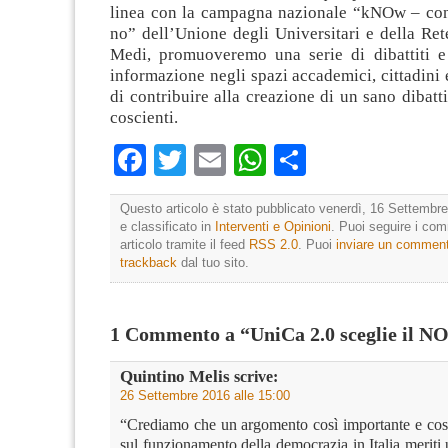
linea con la campagna nazionale “kNOw – con
no” dell’Unione degli Universitari e della Ret
Medi, promuoveremo una serie di dibattiti 
informazione negli spazi accademici, cittadini e
di contribuire alla creazione di un sano dibatti
coscienti.
Facebook
Twitter
Email
WhatsApp
Condividi
Questo articolo è stato pubblicato venerdì, 16 Settembre
e classificato in
Interventi e Opinioni
. Puoi seguire i co
articolo tramite il feed
RSS 2.0
. Puoi
inviare un commen
trackback
dal tuo sito.
1 Commento a “UniCa 2.0 sceglie il N
Quintino Melis
scrive:
26 Settembre 2016 alle 15:00
“Crediamo che un argomento così importante e così 
sul funzionamento della democrazia in Italia meriti