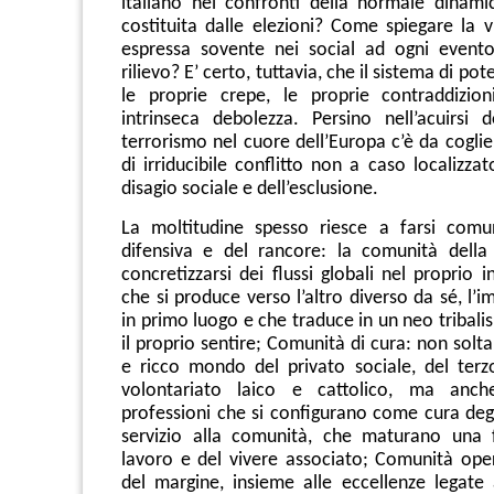
italiano nei confronti della normale dinam
costituita dalle elezioni? Come spiegare la v
espressa sovente nei social ad ogni evento
rilievo? E’ certo, tuttavia, che il sistema di po
le proprie crepe, le proprie contraddizio
intrinseca debolezza. Persino nell’acuirsi d
terrorismo nel cuore dell’Europa c’è da cogli
di irriducibile conflitto non a caso localizza
disagio sociale e dell’esclusione.
La moltitudine spesso riesce a farsi comu
difensiva e del rancore: la comunità della
concretizzarsi dei flussi globali nel proprio 
che si produce verso l’altro diverso da sé, l’im
in primo luogo e che traduce in un neo tribalis
il proprio sentire; Comunità di cura: non soltan
e ricco mondo del privato sociale, del terz
volontariato laico e cattolico, ma anch
professioni che si configurano come cura degli 
servizio alla comunità, che maturano una f
lavoro e del vivere associato; Comunità opero
del margine, insieme alle eccellenze legate a