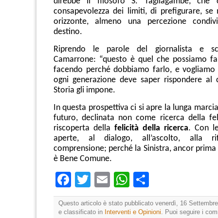
direbbe il filosofo S. Tagliagambe, che 
consapevolezza dei limiti, di prefigurare, se
orizzonte, almeno una percezione condiv
destino.
Riprendo le parole del giornalista e sc
Camarrone: “questo è quel che possiamo far
facendo perché dobbiamo farlo, e vogliamo 
ogni generazione deve saper rispondere al 
Storia gli impone.
In questa prospettiva ci si apre la lunga marcia
futuro, declinata non come ricerca della f
riscoperta della
felicità della ricerca
. Con l
aperte, al dialogo, all’ascolto, alla rif
comprensione; perché la Sinistra, ancor prima di
è Bene Comune.
Facebook
Twitter
Email
WhatsApp
Condividi
Questo articolo è stato pubblicato venerdì, 16 Settembre
e classificato in
Interventi e Opinioni
. Puoi seguire i co