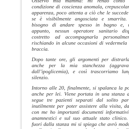
Osservo mia mamma: mi rendo conto 
condizione di coscienza anomala, crepuscolare
apparenza, poco attenta a ciò che le succede
se è visibilmente angosciata e smarrita
bisogno di andare spesso in bagno e, n
appunto, nessun operatore sanitario dis
costretto ad accompagnarla personalme
rischiando in alcune occasioni di vedermela s
braccia.
Dopo tante ore, gli argomenti per distrarl
anche per la mia stanchezza (aggrava
dall’ipoglicemia), e così trascorriamo lun
silenzio.
Intorno alle 20, finalmente, si spalanca la p
anche per lei. Viene portata in una stanza
segue tre pazienti separati dal solito par
inutilmente per poter assistere alla visita, 
con me ho importanti documenti informativi
anamnestici e sul suo attuale stato clinico
fuori dalla stanza mi si spiega che avrò modo