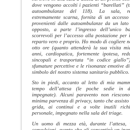
dove vengono accolti i pazienti “barellati” (t
autoambulanze del 118). La sala, ret
estremamente scarna, fornita di un accesso 
provenienti dalle autoambulanze da un lato
opposto, a parte l’ingresso dell’unico b
scorrevoli per l’accesso alla postazione per 
reparto vero e proprio. Ho modo di cogliere ne
otto ore (quanto attenderà la sua visita 
anni, cardiopatica, fortemente ipotesa, re
sincopali e trasportata “in codice giallo”)
sfumature percettive e le risonanze emotive d
simbolo del nostro sistema sanitario pubblico.
Sto in piedi, accanto al letto di mia mamm
tempo dell’attesa (le poche sedie in d
impegnate). Alcuni paravento non riescon
minima parvenza di privacy, tanto che assisto 
grida, ai continui e a volte inutili richi
personale, impegnato nella sala del triage.
Un uomo di mezza età, durante l’attesa, 
convulsioni, evento che gli consentirà un ing