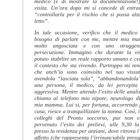
medico (e di mostrare la documentazione!
visita. Un’ora dopo mi si concede di entra
“controllarla per il rischio che si possa alz
letto”.
In tale occasione, verifico che il medic
bisogno di parlare con me, mentre mia ma
molto angosciata e con uno struggent
persecuzione. Immagino che durante la vi
potuto stabilire un reale rapporto umano e ce
il contesto che sta vivendo. Purtroppo mi ren
che anch’io sono coinvolto nel suo vissut
avendola “lasciata sola”, “abbandonandola”
una persona, il medico, da lei percepita
aggressiva. Mentre attendo l’esito delle anali
chiamo al telefono mio nipote, neurologo di
mia mamma. Lui si, per fortuna, accorrendo
casa, riesce a tranquillizzare la nonna. Così, 
colleghi del Pronto soccorso, pur non e
pervenuto l’esito dei prelievi, alle 9,30 
presso la residenza per anziani, dove ritrova l
affetto (che rappresenta l’irrinunciabile pres