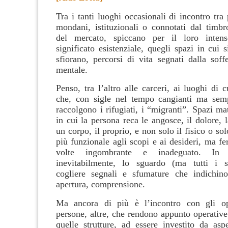
Tra i tanti luoghi occasionali di incontro tra
mondani, istituzionali o connotati dal timbr
del mercato, spiccano per il loro inten
significato esistenziale, quegli spazi in cui s
sfiorano, percorsi di vita segnati dalla soff
mentale.
Penso, tra l’altro alle carceri, ai luoghi di c
che, con sigle nel tempo cangianti ma semp
raccolgono i rifugiati, i “migranti”. Spazi mate
in cui la persona reca le angosce, il dolore, 
un corpo, il proprio, e non solo il fisico o so
più funzionale agli scopi e ai desideri, ma fer
volte ingombrante e inadeguato. In q
inevitabilmente, lo sguardo (ma tutti i s
cogliere segnali e sfumature che indichino
apertura, comprensione.
Ma ancora di più è l’incontro con gli ope
persone, altre, che rendono appunto operative
quelle strutture, ad essere investito da aspe