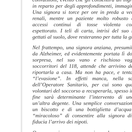
in reparto per degli approfondimenti, immagin
Una signora si torce per ore in preda a ver
renali, mentre un paziente molto robusto
accessi continui di tosse violenta c
espettorato. I teli di carta, intrisi del su
gettati al suolo, dove resteranno per tutta la g
Nel frattempo, una signora anziana, presumib
da Alzheimer, ed evidentemente portata lì do
sorpresa, nel suo vano e rischioso vag
soccorritori del 118, attende che arrivino de
riportarla a casa. Ma non ha pace, e tenta
“l’evasione”. In effetti manca, nella s
dell’Operatore Sanitario, per cui sono qu
volontari del soccorso a recuperarla, spesso i
fine sarà determinante l’intervento di un
un’altra degente. Una semplice conversazione
un biscotto e di una bottiglietta d’acqua 
“miracoloso” di consentire alla signora di
fiducia l’arrivo dei nipoti.