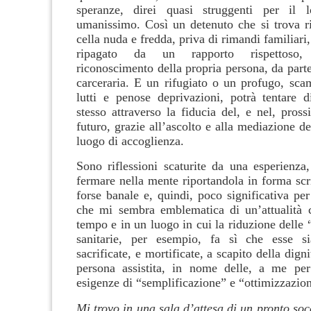
speranze, direi quasi struggenti per il lo
umanissimo. Così un detenuto che si trova r
cella nuda e fredda, priva di rimandi familiari
ripagato da un rapporto rispettoso,
riconoscimento della propria persona, da part
carceraria. E un rifugiato o un profugo, scam
lutti e penose deprivazioni, potrà tentare di
stesso attraverso la fiducia del, e nel, pros
futuro, grazie all’ascolto e alla mediazione de
luogo di accoglienza.
Sono riflessioni scaturite da una esperienza
fermare nella mente riportandola in forma scr
forse banale e, quindi, poco significativa pe
che mi sembra emblematica di un’attualità c
tempo e in un luogo in cui la riduzione delle
sanitarie, per esempio, fa sì che esse s
sacrificate, e mortificate, a scapito della dignit
persona assistita, in nome delle, a me per
esigenze di “semplificazione” e “ottimizzazio
Mi trovo in una sala d’attesa di un pronto soc