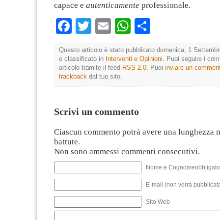
capace e
autenticamente
professionale.
Facebook
Twitter
Email
WhatsApp
Condividi
Questo articolo è stato pubblicato domenica, 1 Settembr
e classificato in
Interventi e Opinioni
. Puoi seguire i co
articolo tramite il feed
RSS 2.0
. Puoi
inviare un commen
trackback
dal tuo sito.
Scrivi un commento
Ciascun commento potrà avere una lunghezza 
battute.
Non sono ammessi commenti consecutivi.
Nome e Cognomeobbligato
E-mail (non verrà pubblicata
Sito Web