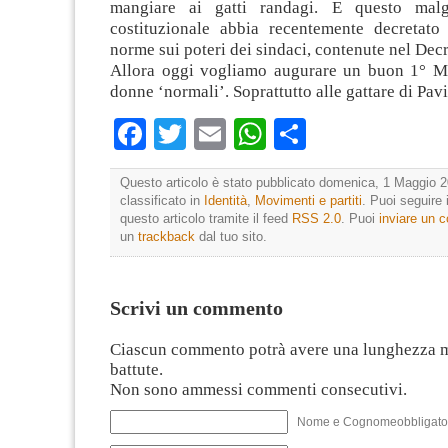
mangiare ai gatti randagi. E questo mal
costituzionale abbia recentemente decretato l
norme sui poteri dei sindaci, contenute nel Decr
Allora oggi vogliamo augurare un buon 1° Ma
donne ‘normali’. Soprattutto alle gattare di Pavi
Facebook
Twitter
Email
WhatsApp
Condividi
Questo articolo è stato pubblicato domenica, 1 Maggio 2
classificato in
Identità
,
Movimenti e partiti
. Puoi seguire
questo articolo tramite il feed
RSS 2.0
. Puoi
inviare un
un
trackback
dal tuo sito.
Scrivi un commento
Ciascun commento potrà avere una lunghezza 
battute.
Non sono ammessi commenti consecutivi.
Nome e Cognomeobbligato