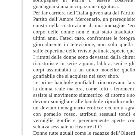
sottopagate in Patria o essere costrette 
guadagnarsi una occupazione dignitosa.
Per far carriera nell’Italia governata dal Partit
Partito dell’Amore Mercenario, un prerequisit
consta nella costruzione di una immagine ‘eroti
corpo delle donne non è mai stato insultato
ultimi anni. Fateci caso, confrontate le fotogr
giornalmente in televisione, non solo quella
sulle copertine delle riviste patinate, specie que
I ritratti delle donne sono devastati dalla chiru
ricostruisce in serie zigomi, labbra, seni e glu
corpi assimilabili a un unico modello: quell
gonfiabile che si acquista nei sexy shop.
Le prime bambole gonfiabili rincorrevano la 
la donna reale ma ora, come tutti i fenomeni
assiste al movimento simmetrico di ritorno e s
devono somigliare alle bambole riproducendo i
un deviato immaginario erotico: occhioni sgran
con pomello rosso, attributi sessuali tondi e
vermiglie gonfie e perennemente aperte com
schiava sessuale in Histoire d’O.
Donne tutte uguali come le ragazze dell’Olget