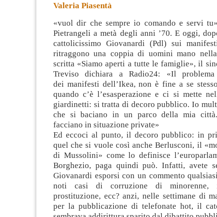
Valeria Piasentà
«vuol dir che sempre io comando e servi tu
Pietrangeli a metà degli anni ’70. E oggi, dop
cattolicissimo Giovanardi (Pdl) sui manifest
ritraggono una coppia di uomini mano nella
scritta «Siamo aperti
a tutte le famiglie», il si
Treviso dichiara a Radio24: «Il problem
dei manifesti dell’Ikea, non è fine a se stess
quando c’è l’esasperazione e ci si mette nel
giardinetti: si tratta di decoro pubblico. Io mu
che si baciano in un parco della mia città
facciano in situazione private»
Ed eccoci al punto, il decoro pubblico: in pr
quel che si vuole così anche Berlusconi, il «m
di Mussolini» come lo definisce l’europarlam
Borghezio, paga quindi può. Infatti, avete se
Giovanardi esporsi con un commento qualsiasi 
noti casi di corruzione di minorenne, i
prostituzione, ecc? anzi, nelle settimane di ma
per la pubblicazione di telefonate hot, il ca
sembrava addirittura sparito dal dibattito pubbl