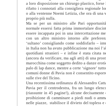
a loro disposizione un chirurgo plastico, forse 
rifatto i connotati alla consigliera regionale l
o alla ventenne Noemi Letizia, che ora di una
proprio più nulla.
Ma se per un ministro alle Pari opportunit
normale essersi fatta prima immortalare discint
essere incappata poi in una intercettazione me
con un altro ministro intorno alle preferen
‘sultano’ consigliando come soddisfarlo – int
in Italia non ha avuto pubblicazione ma noi l’a
quotidiani stranieri – e infine è stata citata n
(ancora da verificare, ma agli atti) di una pros
marocchina come soggetto dedito a danze eroti
palo di lap dance, mentre a certe ‘signore’ tutt
comuni donne di Pavia non è consentito esporre 
sulle rive del Ticino.
Una recentissima ordinanza di Alessandro Catt
Pavia per il centrodestra, fra un lungo elenc
(riassunte in 45 pagine!), alcune decisamente
proibizione di camminare a piedi nudi o amma
nelle piazze, stabilisce il divieto del topless e