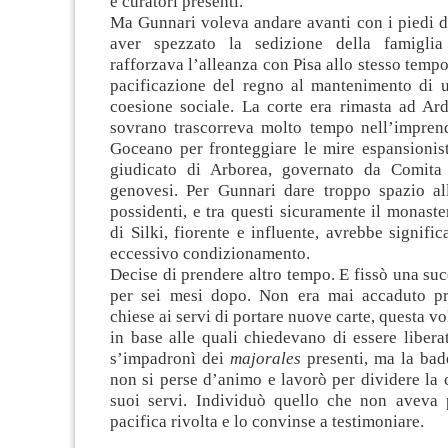
e curatori presenti.
Ma Gunnari voleva andare avanti con i piedi 
aver spezzato la sedizione della famigli
rafforzava l’alleanza con Pisa allo stesso tempo
pacificazione del regno al mantenimento di 
coesione sociale. La corte era rimasta ad Ard
sovrano trascorreva molto tempo nell’imprend
Goceano per fronteggiare le mire espansionist
giudicato di Arborea, governato da Comita 
genovesi. Per Gunnari dare troppo spazio al
possidenti, e tra questi sicuramente il monaste
di Silki, fiorente e influente, avrebbe signific
eccessivo condizionamento.
Decise di prendere altro tempo. E fissò una su
per sei mesi dopo. Non era mai accaduto pr
chiese ai servi di portare nuove carte, questa vol
in base alle quali chiedevano di essere libera
s’impadronì dei
majorales
presenti, ma la ba
non si perse d’animo e lavorò per dividere la
suoi servi. Individuò quello che non aveva p
pacifica rivolta e lo convinse a testimoniare.