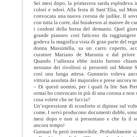
Sei mesi dopo, la primavera sarda esplodeva i
colori e odori. Alla festa di Sant’Elia, sul Mo
convocata una nuova corona de judike. Il sovr
con tutta la corte, dai buiakesos al maiore de c
i cordoni della borsa del demanio. Quel giorn
grande pianoro così faticoso da raggiungere
godeva la magnifica vista di gran parte del reg
donna Massimilla, su un carro coperto, ac
curatore Mariano de Maroniu e dal priore 
Quando l’udienza ebbe inizio furono chiama
nessuno dei rivoltosi si presentò sul Monte 
così una lunga attesa. Gunnario voleva anc
vittoria assoluta dei majorales e prese ancora t
– Di questi uomini, per i quali fa lite San Piet
ormai ho convocato in più di una corona e non 
cosa volete che ne faccia?
Un’espressione di sconforto si dipinse sul volt
come, I servi producono documenti dubbi, sono
mesi dopo e non si presentano e che fa il 
ancora tempo!
Gunnari fu però irremovibile. Probabilmente si 