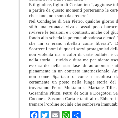
E il giudice, figlio di Costantino I, aggiunse in
a partire da questo momenti porteranno le carte
che siano, non sono da credere”.
Nel Condaghe di San Pietro, qualche giorno 
stilò una cronaca viva e assai poco burocr
rivivere le tensioni e i contrasti, anche col gi
fondo alla scheda la potente abbadessa elencò “
che mi si erano ribellati come liberati”. D
Scorrere i nomi di questi servi protagonisti dell
non violenta ma a colpi di carte bollate, è 
nella storia – ruvida e dura ma per niente os
evo sardo nella sua fase di autonomia stat
pienamente in un contesto internazionale. Ant
non come Spartaco o come i ricoltosi d
certamente un posto nella lunga storia del
troveranno Petru Mukianu e Mariane Tillis,
Gosantine Piticu, Petru de Soiu e Dorgotori S
Cocone e Susanna Carta e tanti altri. Ebbero il
tremare l’ordine sociale che sembrava immutabi
Facebook
Twitter
Email
WhatsApp
Condividi