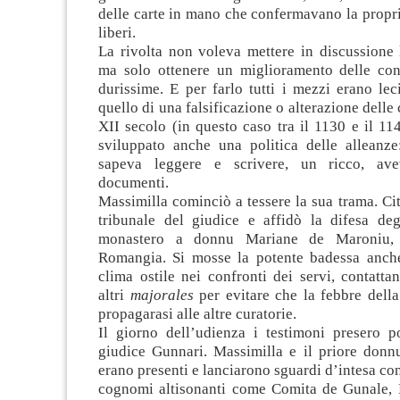
delle carte in mano che confermavano la propr
liberi.
La rivolta non voleva mettere in discussione 
ma solo ottenere un miglioramento delle cond
durissime. E per farlo tutti i mezzi erano lec
quello di una falsificazione o alterazione delle c
XII secolo (in questo caso tra il 1130 e il 1
sviluppato anche una politica delle alleanz
sapeva leggere e scrivere, un ricco, ave
documenti.
Massimilla cominciò a tessere la sua trama. Citò
tribunale del giudice e affidò la difesa degl
monastero a donnu Mariane de Maroniu, c
Romangia. Si mosse la potente badessa anch
clima ostile nei confronti dei servi, contatt
altri
majorales
per evitare che la febbre della
propagarasi alle altre curatorie.
Il giorno dell’udienza i testimoni presero p
giudice Gunnari. Massimilla e il priore donn
erano presenti e lanciarono sguardi d’intesa co
cognomi altisonanti come Comita de Gunale, 