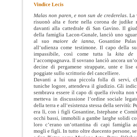
Vindice Lecis
Malas non paren, e non sun de crederelas
. La
risuonò alta e forte nella corona de judike r
davanti alla cattedrale di San Gavino. Il giu
della famiglia Lacon-Gunale, lanciò uno sgua
al suo
maiore de ianna
,
Gosantine Palas
all’udienza come testimone. Il capo della su
impassibile, così come tutta la
kita de
l’accompagnava. Il sovrano lanciò ancora un’o
decine di pergamene strappate, unte e lise 
poggiate sullo scrittorio del cancelliere.
Davanti a lui una piccola folla di servi, 
tuniche logore, attendeva il giudizio. Gli indi
sembrava essere il capo di quella rivolta non
metteva in discussione l’ordine sociale legat
della terra e all’esistenza stessa della servitù:
era lì, con i figli Gosantine, Istephane e Comi
occhi bassi, immobili a gambe larghe solidi c
loro c’erano un’ottantina di capi famiglia 
mogli e figli. In tutto oltre duecento persone, s