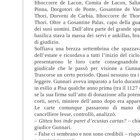
Ithoccorre de Lacon, Comita de Lacon, Salta
Pinna, Dorgotori de Ponte, Gosantine de Va
Thori, Dorveni de Carbia, Ithoccorre de Thor
Thori. Oltre a Gosantine Palas, capo della gu
dei suoi uomini. Dall’altra parte del grande spa
basilica stava la massa dei servi e ankillas, bra
di giudizio.
Soffiava una brezza settembrina che spazzava
dell’estate e ricordava a tutti l’inizio del ciclo
presentarono le loro carte consegnandole 
giudicale che le passò per visione a Gunnar
Trascorse un certo periodo. Quasi nessuno tra i
leggere. Gunnari aveva imparato a farlo duran
in esilio a Pisa qualche anno prima (tra il 1127
se la sua firma sull’atto di donazione alla pote
corti, servi, miniere dell’anno dopo era appars
Le carte comunque passarono di mano d
cancelliere lesse, controllò, analizzò.
–
Gitteu bos inde paret d’ecustas cartas?
– chie
giudice Gunnari.
– False ci sembrano e non sono credibili – rispo