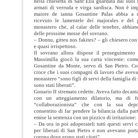
nella chiesetta di Sant’Elia guardata dai suoi 
armati di verruda e virga sardisca. Non è imp
maiore de ianna Gosantine Palas abbia a 
ricevuto le lamentele dei majorales e del 
monastero che, al calar delle tenebre, abbian
delle prossime mosse del sovrano.
– Donnu, gitteu nos fakites? – gli chiesero con
e quasi irrispettoso.
Il sovrano allora dispose il proseguimento
Massimilla giocò la sua carta vincente: come
Gosantine da Monte, servo di San Pietro. Cos
croce che i suoi compagni di lavoro che avevan
monastero “sono figli di servi della famiglia di
sono stati liberati”.
Gonario II stremato cedette. Aveva fatto decanta
con un atteggiamento dilatorio, ma di f
“collaborazionista” che con la sua depo
consentito di far pendere la bilancia dalla part
emise la sentenza con un pizzico di irritazione:
– Da ora in poi adoperateli tutti questi servi c
per liberati di San Pietro e non avevano porta
corona dove erano stati citati”.