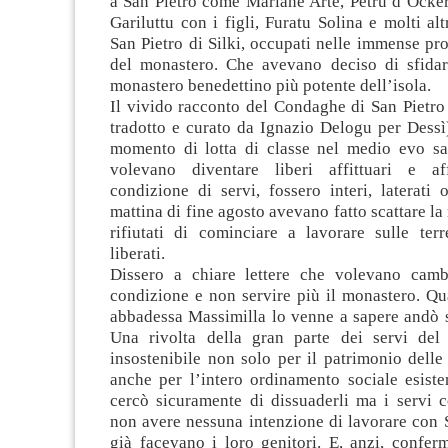
a San Pietro come Mariane Arte, Petru d’Ockeri
Gariluttu con i figli, Furatu Solina e molti alt
San Pietro di Silki, occupati nelle immense pro
del monastero. Che avevano deciso di sfidare
monastero benedettino più potente dell’isola.
Il vivido racconto del Condaghe di San Pietro 
tradotto e curato da Ignazio Delogu per Dessì
momento di lotta di classe nel medio evo sa
volevano diventare liberi affittuari e aff
condizione di servi, fossero interi, laterati
mattina di fine agosto avevano fatto scattare la 
rifiutati di cominciare a lavorare sulle terr
liberati.
Dissero a chiare lettere che volevano camb
condizione e non servire più il monastero. Qu
abbadessa Massimilla lo venne a sapere andò su
Una rivolta della gran parte dei servi del
insostenibile non solo per il patrimonio dell
anche per l’intero ordinamento sociale esiste
cercò sicuramente di dissuaderli ma i servi 
non avere nessuna intenzione di lavorare con 
già facevano i loro genitori. E, anzi, confer