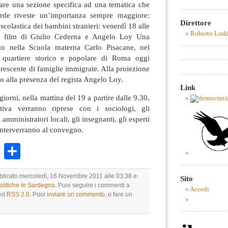
care una sezione specifica ad una tematica che
rde riveste un’importanza sempre maggiore:
Direttore
scolastica dei bambini stranieri: venerdì 18 alle
Roberto Lod
 il film di Giulio Cederna e Angelo Loy Una
zato nella Scuola materna Carlo Pisacane, nel
, quartiere storico e popolare di Roma oggi
escente di famiglie immigrate. Alla proiezione
ito alla presenza del regista Angelo Loy.
Link
iorni, nella mattina del 19 a partire dalle 9.30,
iativa verranno riprese con i sociologi, gli
li amministratori locali, gli insegnanti, gli esperti
 interverranno al convegno.
k
r
ail
WhatsApp
Condividi
bblicato mercoledì, 16 Novembre 2011 alle 03:38 e
Sito
olitiche in Sardegna
. Puoi seguire i commenti a
Accedi
eed
RSS 2.0
. Puoi
inviare un commento
, o fare un