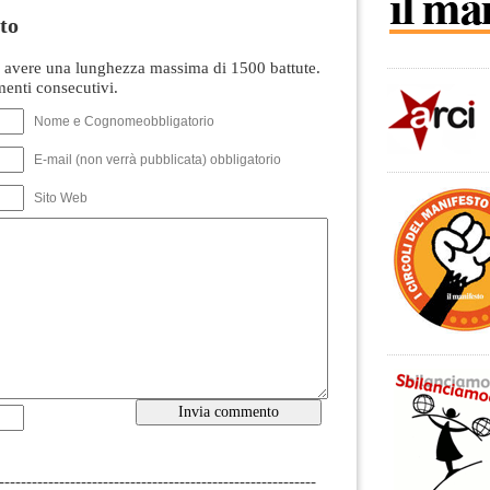
to
avere una lunghezza massima di 1500 battute.
nti consecutivi.
Nome e Cognomeobbligatorio
E-mail (non verrà pubblicata) obbligatorio
Sito Web
----------------------------------------------------------