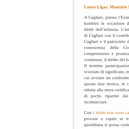
Laura Ligas, Maurizio
A Cagliari, presso l’Exm
bambini in occasione d
diritti dell’infanzia. L’
di Cagliari con il contr
Cagliari e il patrocini
conoscenza della Con
comprensione e promozi
contenuto, il diritto dei 
Il termine partecipazi
svuotato di significato,
cui avviare un confronto
questa fase storica, in 
ridotta alla mera certific
di pochi, ripartire d
ricominciare.
Con
I diritti non sono 
provare a capire se tr
quotidiana si possa cos