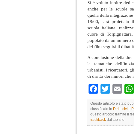
Si è voluto inoltre dedi
anche per le scuole sa
quella della integrazione 
18:00, sarà proiettato
scuola italiana, realiz
cuore di Torpignattara
popolato da un numero cr
del film seguirà il dibatt
A conclusione della due g
le tematiche dell’iniz
urbanisti, i ricercatori, g
di diritto dei minori che
Faceboo
Twitte
Em
Questo articolo è stato pu
classificato in
Diritti civili
,
P
questo articolo tramite il f
trackback
dal tuo sito.