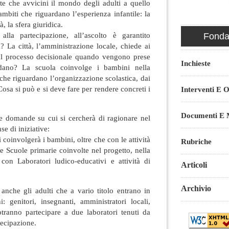
te che avvicini il mondo degli adulti a quello
ambiti che riguardano l’esperienza infantile: la
tà, la sfera giuridica.
alla partecipazione, all’ascolto è garantito
Fondaz
a? La città, l’amministrazione locale, chiede ai
al processo decisionale quando vengono prese
Inchieste
rdano? La scuola coinvolge i bambini nella
 che riguardano l’organizzazione scolastica, dai
sa si può e si deve fare per rendere concreti i
Interventi E O
Documenti E M
e domande su cui si cercherà di ragionare nel
se di iniziative:
i coinvolgerà i bambini, oltre che con le attività
Rubriche
lle Scuole primarie coinvolte nel progetto, nella
con Laboratori ludico-educativi e attività di
Articoli
Archivio
anche gli adulti che a vario titolo entrano in
: genitori, insegnanti, amministratori locali,
potranno partecipare a due laboratori tenuti da
tecipazione.