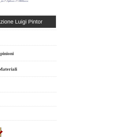
ione Luigi Pintor
pinioni
ateriali