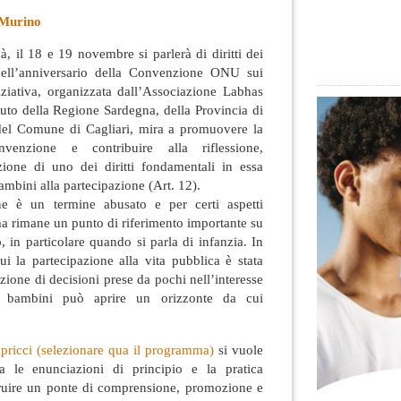
 Murino
à, il 18 e 19 novembre si parlerà di diritti dei
ell’anniversario della Convenzione ONU sui
iniziativa, organizzata dall’Associazione Labhas
ibuto della Regione Sardegna,
della Provincia di
o del Comune di Cagliari, mira a promuovere la
venzione e contribuire alla riflessione,
one di uno dei diritti fondamentali in essa
bambini alla partecipazione (Art. 12).
one è un termine abusato e per certi aspetti
 ma rimane un punto di riferimento importante su
, in particolare quando si parla di infanzia. In
cui la partecipazione alla vita pubblica è stata
azione di decisioni prese da pochi nell’interesse
ai bambini può aprire un orizzonte da cui
capricci (selezionare qua il programma)
si vuole
a le enunciazioni di principio e la pratica
truire un ponte di comprensione, promozione e