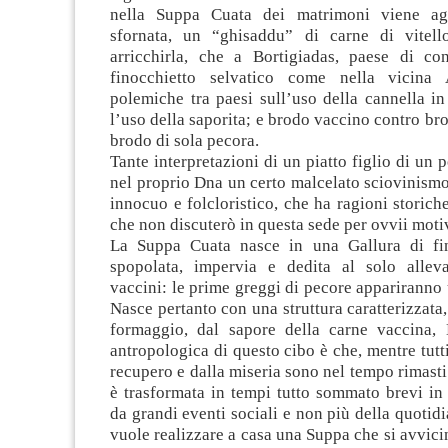
nella Suppa Cuata dei matrimoni viene ag
sfornata, un “ghisaddu” di carne di vitell
arricchirla, che a Bortigiadas, paese di con
finocchietto selvatico come nella vicina
polemiche tra paesi sull’uso della cannella i
l’uso della saporita; e brodo vaccino contro br
brodo di sola pecora.
Tante interpretazioni di un piatto figlio di un 
nel proprio Dna un certo malcelato sciovinism
innocuo e folcloristico, che ha ragioni storich
che non discuterò in questa sede per ovvii motiv
La Suppa Cuata nasce in una Gallura di fi
spopolata, impervia e dedita al solo allev
vaccini: le prime greggi di pecore appariranno
Nasce pertanto con una struttura caratterizzata,
formaggio, dal sapore della carne vaccina, L
antropologica di questo cibo è che, mentre tutti 
recupero e dalla miseria sono nel tempo rimasti 
è trasformata in tempi tutto sommato brevi in 
da grandi eventi sociali e non più della quotidi
vuole realizzare a casa una Suppa che si avvici