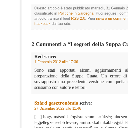
Questo articolo è stato pubblicato martedì, 31 Gennaio 2
classificato in
Politiche in Sardegna
. Puoi seguire i com
articolo tramite il feed
RSS 2.0
. Puoi
inviare un commen
trackback
dal tuo sito.
2 Commenti a “I segreti della Suppa C
Red
scrive:
1 Febbraio 2012 alle 17:36
Sono stati apportati alcuni aggiornamenti a
preparazione della Suppa Cuata. Un errore di
sovrapposto una precedente versione con quella 
scusiamo con autore e lettori.
Szárd gasztronómia
scrive:
27 Dicembre 2022 alle 11:46
[…] hogy második fogásra semmi szükség nincsen.
legjellegzetesebb levese, ami sokkal inkább egytálét