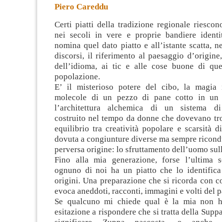
Piero Careddu
Certi piatti della tradizione regionale riescon
nei secoli in vere e proprie bandiere identi
nomina quel dato piatto e all’istante scatta, n
discorsi, il riferimento al paesaggio d’origine,
dell’idioma,
ai tic e alle cose buone di que
popolazione.
E’ il misterioso potere del cibo, la magia 
molecole di un pezzo di pane cotto in un 
l’architettura alchemica di un sistema di
costruito nel tempo da donne che dovevano trov
equilibrio tra creatività popolare e scarsità d
dovuta a congiunture diverse ma sempre ricondu
perversa origine: lo sfruttamento dell’uomo su
Fino alla mia generazione, forse l’ultima s
ognuno di noi ha un piatto che lo identifica
origini. Una preparazione che si ricorda con 
evoca aneddoti, racconti, immagini e volti del p
Se qualcuno mi chiede qual è la mia non h
esitazione a rispondere che si tratta della Supp