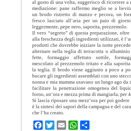
al gusto di una volta, suggerisco di ricorrere a
mediazione: pane raffermo meglio se a lievita
un brodo ristretto di manzo e pecora, un fo
fresco lasciato all’aria per un paio di giorni
leggermente, pepe nero, saporita, prezzemolo.
Il vero “segreto” di questa preparazione, oltre 
alla freschezza degli ingredienti utilizzati, è l
prodotti che dovrebbe iniziare la notte preced
alternare nella teglia di terracotta o alluminio
fette, formaggio affettato sottile, formag
mescolato al prezzemolo tritato e alla saporita
la teglia. Il brodo viene aggiunto a poco a p
bucare gli ingredienti assemblati con uno stecc
nonna e mia mamma usavano un lungo ago da m
facilitare la penetrazione omogenea del liqui
forno, un’ora e mezza prima di mangiarla, per 4
Si lascia riposare una mezz’ora per poi godere 
è la sintesi dei sapori della campagna e del car
che l’ha creato.
Facebook
Twitter
Email
WhatsApp
Condividi