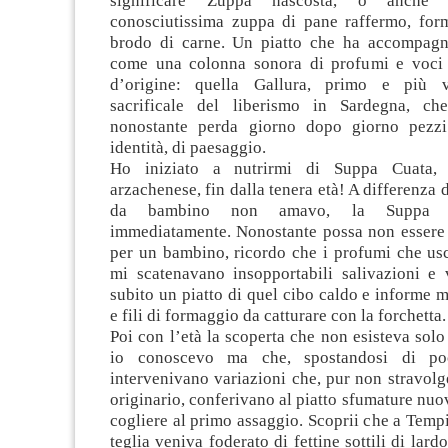
significare Zuppa nascosta, o anche 
conosciutissima zuppa di pane raffermo, for
brodo di carne. Un piatto che ha accompagn
come una colonna sonora di profumi e voci 
d’origine: quella Gallura, primo e più v
sacrificale del liberismo in Sardegna, ch
nonostante perda giorno dopo giorno pezzi 
identità, di paesaggio.
Ho iniziato a nutrirmi di Suppa Cuata, 
arzachenese, fin dalla tenera età! A differenza 
da bambino non amavo, la Suppa m
immediatamente. Nonostante possa non essere u
per un bambino, ricordo che i profumi che usc
mi scatenavano insopportabili salivazioni e 
subito un piatto di quel cibo caldo e informe m
e fili di formaggio da catturare con la forchetta.
Poi con l’età la scoperta che non esisteva solo
io conoscevo ma che, spostandosi di poc
intervenivano variazioni che, pur non stravol
originario, conferivano al piatto sfumature nuov
cogliere al primo assaggio. Scoprii che a Tempi
teglia veniva foderato di fettine sottili di lar