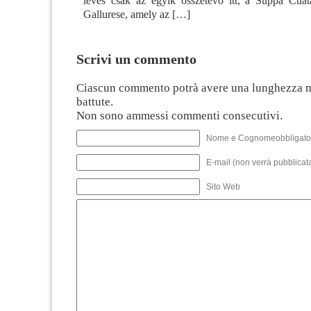
leves csak az egyik összetevő itt, a Suppa Cua
Gallurese, amely az […]
Scrivi un commento
Ciascun commento potrà avere una lunghezza 
battute.
Non sono ammessi commenti consecutivi.
Nome e Cognomeobbligato
E-mail (non verrà pubblicata
Sito Web