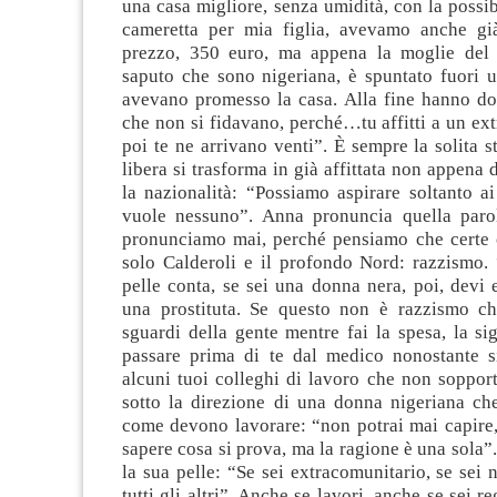
una casa migliore, senza umidità, con la possibi
cameretta per mia figlia, avevamo anche gi
prezzo, 350 euro, ma appena la moglie del 
saputo che sono nigeriana, è spuntato fuori u
avevano promesso la casa. Alla fine hanno d
che non si fidavano, perché…tu affitti a un ex
poi te ne arrivano venti”. È sempre la solita st
libera si trasforma in già affittata non appena 
la nazionalità: “Possiamo aspirare soltanto a
vuole nessuno”. Anna pronuncia quella paro
pronunciamo mai, perché pensiamo che certe 
solo Calderoli e il profondo Nord: razzismo. 
pelle conta, se sei una donna nera, poi, devi 
una prostituta. Se questo non è razzismo c
sguardi della gente mentre fai la spesa, la s
passare prima di te dal medico nonostante si
alcuni tuoi colleghi di lavoro che non soppor
sotto la direzione di una donna nigeriana che
come devono lavorare: “non potrai mai capire,
sapere cosa si prova, ma la ragione è una sola”
la sua pelle: “Se sei extracomunitario, se sei 
tutti gli altri”. Anche se lavori, anche se sei 