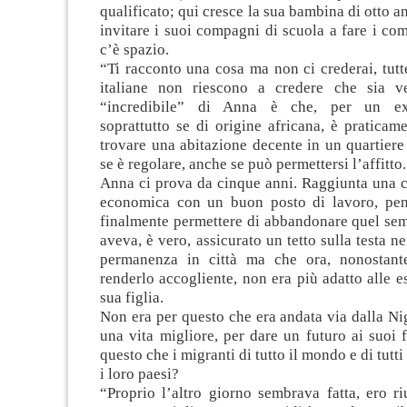
qualificato; qui cresce la sua bambina di otto a
invitare i suoi compagni di scuola a fare i co
c’è spazio.
“Ti racconto una cosa ma non ci crederai, tut
italiane non riescono a credere che sia ve
“incredibile” di Anna è che, per un ext
soprattutto se di origine africana, è praticam
trovare una abitazione decente in un quartier
se è regolare, anche se può permettersi l’affitto.
Anna ci prova da cinque anni. Raggiunta una ce
economica con un buon posto di lavoro, pen
finalmente permettere di abbandonare quel sem
aveva, è vero, assicurato un tetto sulla testa n
permanenza in città ma che ora, nonostante
renderlo accogliente, non era più adatto alle e
sua figlia.
Non era per questo che era andata via dalla Ni
una vita migliore, per dare un futuro ai suoi 
questo che i migranti di tutto il mondo e di tutti
i loro paesi?
“Proprio l’altro giorno sembrava fatta, ero ri