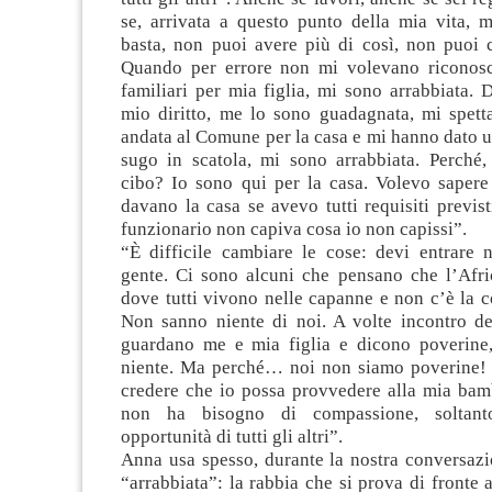
se, arrivata a questo punto della mia vita, m
basta, non puoi avere più di così, non puoi c
Quando per errore non mi volevano riconosc
familiari per mia figlia, mi sono arrabbiata.
mio diritto, me lo sono guadagnata, mi spet
andata al Comune per la casa e mi hanno dato 
sugo in scatola, mi sono arrabbiata. Perché, 
cibo? Io sono qui per la casa. Volevo saper
davano la casa se avevo tutti requisiti previsti
funzionario non capiva cosa io non capissi”.
“È difficile cambiare le cose: devi entrare n
gente. Ci sono alcuni che pensano che l’Afri
dove tutti vivono nelle capanne e non c’è la co
Non sanno niente di noi. A volte incontro de
guardano me e mia figlia e dicono poverine
niente. Ma perché… noi non siamo poverine!
credere che io possa provvedere alla mia bamb
non ha bisogno di compassione, soltanto
opportunità di tutti gli altri”.
Anna usa spesso, durante la nostra conversazi
“arrabbiata”: la rabbia che si prova di fronte a