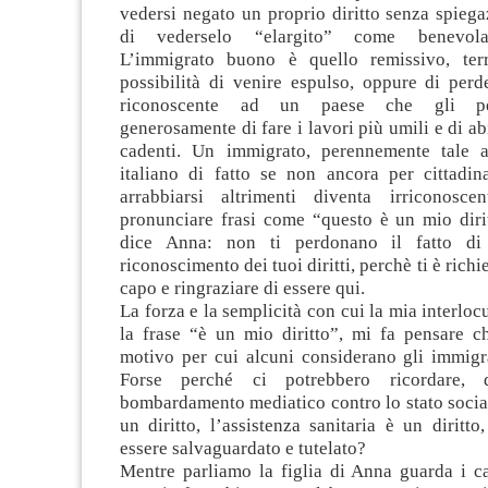
vedersi negato un proprio diritto senza spiega
di vederselo “elargito” come benevola
L’immigrato buono è quello remissivo, terr
possibilità di venire espulso, oppure di perd
riconoscente ad un paese che gli pe
generosamente di fare i lavori più umili e di ab
cadenti. Un immigrato, perennemente tale 
italiano di fatto se non ancora per cittadi
arrabbiarsi altrimenti diventa irriconosc
pronunciare frasi come “questo è un mio diri
dice Anna: non ti perdonano il fatto di 
riconoscimento dei tuoi diritti, perchè ti è richie
capo e ringraziare di essere qui.
La forza e la semplicità con cui la mia interloc
la frase “è un mio diritto”, mi fa pensare ch
motivo per cui alcuni considerano gli immigra
Forse perché ci potrebbero ricordare,
bombardamento mediatico contro lo stato social
un diritto, l’assistenza sanitaria è un diritto
essere salvaguardato e tutelato?
Mentre parliamo la figlia di Anna guarda i ca