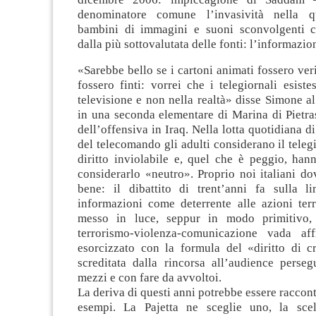
denominatore comune l’invasività nella qu
bambini di immagini e suoni sconvolgenti 
dalla più sottovalutata delle fonti: l’informazio
«Sarebbe bello se i cartoni animati fossero veri
fossero finti: vorrei che i telegiornali esiste
televisione e non nella realtà» disse Simone a
in una seconda elementare di Marina di Pietra
dell’offensiva in Iraq. Nella lotta quotidiana d
del telecomando gli adulti considerano il tele
diritto inviolabile e, quel che è peggio, han
considerarlo «neutro». Proprio noi italiani d
bene: il dibattito di trent’anni fa sulla li
informazioni come deterrente alle azioni terr
messo in luce, seppur in modo primitivo
terrorismo-violenza-comunicazione vada af
esorcizzato con la formula del «diritto di c
screditata dalla rincorsa all’audience perseg
mezzi e con fare da avvoltoi.
La deriva di questi anni potrebbe essere raccont
esempi. La Pajetta ne sceglie uno, la sce