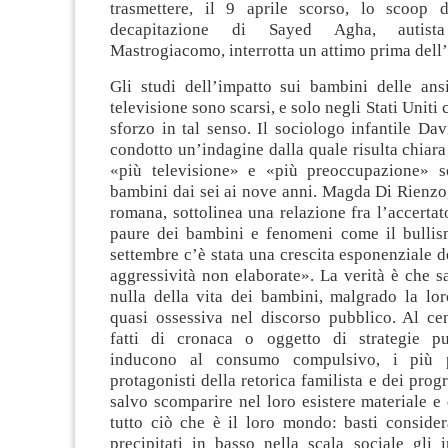
trasmettere, il 9 aprile scorso, lo scoop 
decapitazione di Sayed Agha, autist
Mastrogiacomo, interrotta un attimo prima dell’
Gli studi dell’impatto sui bambini delle ansi
televisione sono scarsi, e solo negli Stati Uniti 
sforzo in tal senso. Il sociologo infantile Da
condotto un’indagine dalla quale risulta chiara 
«più televisione» e «più preoccupazione» so
bambini dai sei ai nove anni. Magda Di Rienzo
romana, sottolinea una relazione fra l’accerta
paure dei bambini e fenomeni come il bulli
settembre c’è stata una crescita esponenziale de
aggressività non elaborate». La verità è che 
nulla della vita dei bambini, malgrado la lo
quasi ossessiva nel discorso pubblico. Al ce
fatti di cronaca o oggetto di strategie pu
inducono al consumo compulsivo, i più p
protagonisti della retorica familista e dei prog
salvo scomparire nel loro esistere materiale e
tutto ciò che è il loro mondo: basti conside
precipitati in basso nella scala sociale gli 