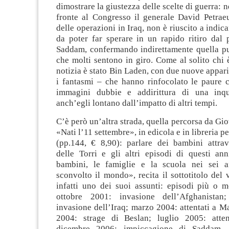
dimostrare la giustezza delle scelte di guerra: n
fronte al Congresso il generale David Petraeu
delle operazioni in Iraq, non è riuscito a indica
da poter far sperare in un rapido ritiro dal 
Saddam, confermando indirettamente quella p
che molti sentono in giro. Come al solito chi è
notizia è stato Bin Laden, con due nuove appari
i fantasmi – che hanno rinfocolato le paure c
immagini dubbie e addirittura di una inqua
anch’egli lontano dall’impatto di altri tempi.
C’è però un’altra strada, quella percorsa da Gio
«Nati l’11 settembre», in edicola e in libreria p
(pp.144, € 8,90): parlare dei bambini attrave
delle Torri e gli altri episodi di questi ann
bambini, le famiglie e la scuola nei sei 
sconvolto il mondo», recita il sottotitolo del 
infatti uno dei suoi assunti: episodi più o m
ottobre 2001: invasione dell’Afghanista
invasione dell’Iraq; marzo 2004: attentati a M
2004: strage di Beslan; luglio 2005: atten
dicembre 2006: impiccagione di Saddam