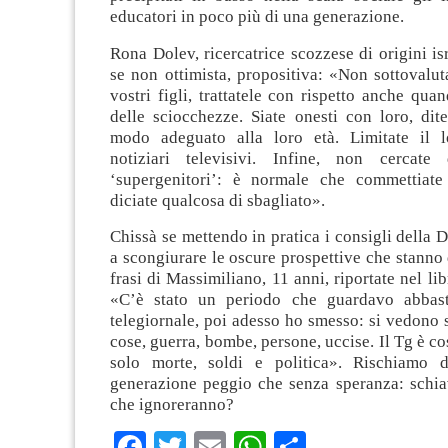
educatori in poco più di una generazione.
Rona Dolev, ricercatrice scozzese di origini isr
se non ottimista, propositiva: «Non sottovalut
vostri figli, trattatele con rispetto anche qu
delle sciocchezze. Siate onesti con loro, dite
modo adeguato alla loro età. Limitate il l
notiziari televisivi. Infine, non cercate
‘supergenitori’: è normale che commettiate
diciate qualcosa di sbagliato».
Chissà se mettendo in pratica i consigli della 
a scongiurare le oscure prospettive che stanno 
frasi di Massimiliano, 11 anni, riportate nel lib
«C’è stato un periodo che guardavo abbast
telegiornale, poi adesso ho smesso: si vedono 
cose, guerra, bombe, persone, uccise. Il Tg è co
solo morte, soldi e politica». Rischiamo d
generazione peggio che senza speranza: schi
che ignoreranno?
Facebook
Twitter
Email
WhatsApp
Condividi