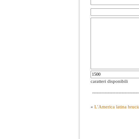
caratteri disponibili
------------------------------
«
L’America latina bruci