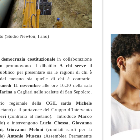
to (Studio Newton, Fano)
 democrazia costituzionale
in collaborazione
do
promuovono il dibattito
A chi serve il
bblico per presentare sia le ragioni di chi è
 del metano sia quelle di chi è contrario.
unedì 11 novembre
alle ore 16.30 nella sala
Marina
a Cagliari nelle scalette di San Sepolcro
.
tario regionale della CGIL sarda
Michele
etano) e il portavoce del Gruppo d’Intervento
eri
(contrario al metano). Introduce
Marco
rdo) e intervengono
Lucia Chessa, Giovanna
i, Giovanni Meloni
(comitati sardi per la
ale)
Antonio Muscas
(Assemblea Permanente