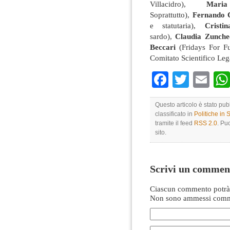
Villacidro),
Mar
Soprattutto),
Fernando 
e statutaria),
Crist
sardo),
Claudia Zunche
Beccari
(Fridays For Fu
Comitato Scientifico Le
Faceboo
Twitte
Em
Questo articolo è stato pu
classificato in
Politiche in
tramite il feed
RSS 2.0
. Pu
sito.
Scrivi un commen
Ciascun commento potrà 
Non sono ammessi comme