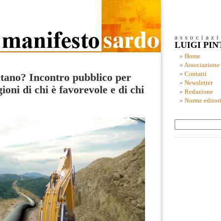
associaz
LUIGI PI
Home
Associazione
Contatti
etano? Incontro pubblico per
Newsletter
ioni di chi è favorevole e di chi
Redazione
Norme editori