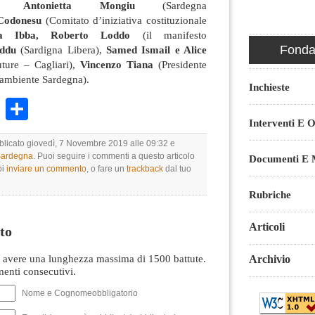
ia Antonietta Mongiu
(Sardegna
Codonesu
(Comitato d’iniziativa costituzionale
ina Ibba, Roberto Loddo
(il manifesto
Fondaz
ddu
(Sardigna Libera),
Samed Ismail e Alice
ture – Cagliari),
Vincenzo Tiana
(Presidente
gambiente Sardegna).
Inchieste
k
r
ail
WhatsApp
Condividi
Interventi E O
bblicato giovedì, 7 Novembre 2019 alle 09:32 e
 Sardegna
. Puoi seguire i commenti a questo articolo
Documenti E M
oi
inviare un commento
, o fare un
trackback
dal tuo
Rubriche
Articoli
to
avere una lunghezza massima di 1500 battute.
Archivio
nti consecutivi.
Nome e Cognomeobbligatorio