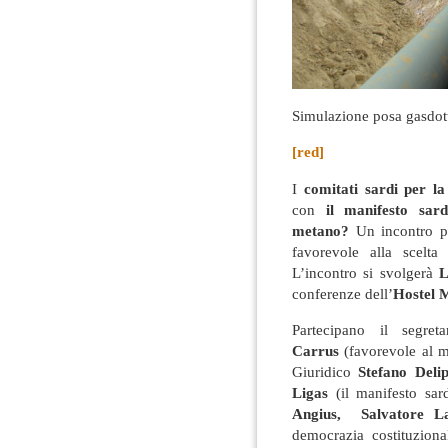
Simulazione posa gasdot
[red]
I
comitati sardi per la
con
il manifesto sar
metano?
Un incontro pu
favorevole alla scelta
L’incontro si svolgerà
L
conferenze dell’
Hostel 
Partecipano il segre
Carrus
(favorevole al m
Giuridico
Stefano Delip
Ligas
(il manifesto sa
Angius, Salvatore La
democrazia costituzion