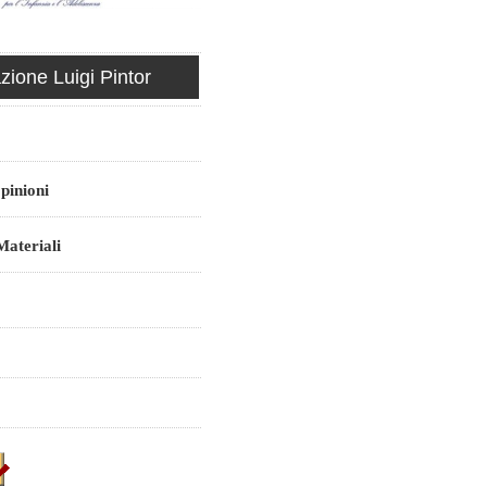
ione Luigi Pintor
pinioni
ateriali