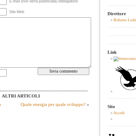
E-mail (non verrà pubblicata) obbligatorio
Sito Web
Direttore
Roberto Lod
Link
----------------------------------------------------------
ALTRI ARTICOLI
a
Quale energia per quale sviluppo?
»
Sito
Accedi