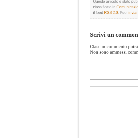
Questo articolo è stato pu
classificato in
Comunicazio
il feed
RSS 2.0
. Puoi
invia
Scrivi un commen
Ciascun commento potrà 
Non sono ammessi comme