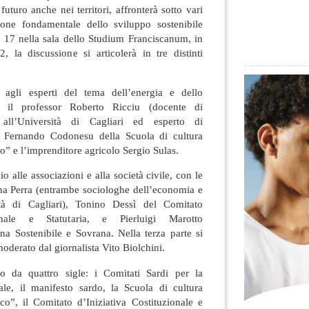
uturo anche nei territori, affronterà sotto vari
ione fondamentale dello sviluppo sostenibile
le 17 nella sala dello Studium Franciscanum, in
 la discussione si articolerà in tre distinti
 agli esperti del tema dell’energia e dello
no il professor Roberto Ricciu (docente di
e all’Università di Cagliari ed esperto di
a), Fernando Codonesu della Scuola di cultura
o” e l’imprenditore agricolo Sergio Sulas.
o alle associazioni e alla società civile, con le
ina Perra (entrambe sociologhe dell’economia e
ità di Cagliari), Tonino Dessì del Comitato
ionale e Statutaria, e Pierluigi Marotto
na Sostenibile e Sovrana. Nella terza parte si
moderato dal giornalista Vito Biolchini.
to da quattro sigle: i Comitati Sardi per la
le, il manifesto sardo, la Scuola di cultura
co”, il Comitato d’Iniziativa Costituzionale e