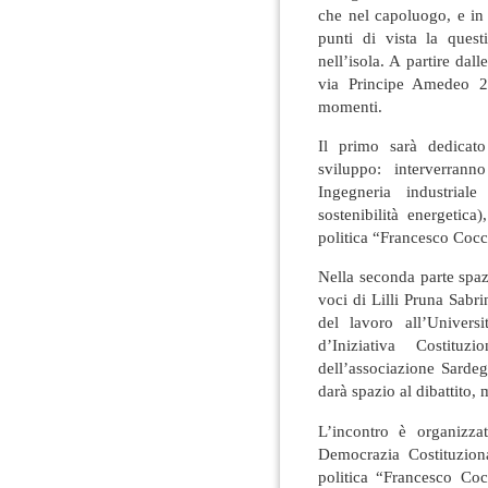
che nel capoluogo, e in f
punti di vista la quest
nell’isola
. A partire dal
via Principe Amedeo 22,
momenti.
Il primo sarà dedicato
sviluppo: interverran
Ingegneria industrial
sostenibilità energetic
politica “Francesco Cocc
Nella seconda parte spazi
voci di Lilli Pruna Sabr
del lavoro all’Univers
d’Iniziativa Costituz
dell’associazione Sardeg
darà spazio al dibattito, 
L’incontro è organizza
Democrazia Costituziona
politica “Francesco Coc