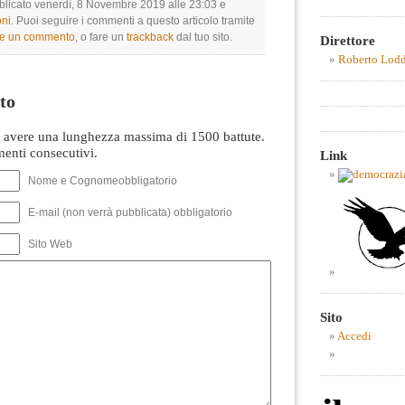
bblicato venerdì, 8 Novembre 2019 alle 23:03 e
ni
. Puoi seguire i commenti a questo articolo tramite
re un commento
, o fare un
trackback
dal tuo sito.
Direttore
Roberto Lod
to
avere una lunghezza massima di 1500 battute.
nti consecutivi.
Link
Nome e Cognomeobbligatorio
E-mail (non verrà pubblicata) obbligatorio
Sito Web
Sito
Accedi