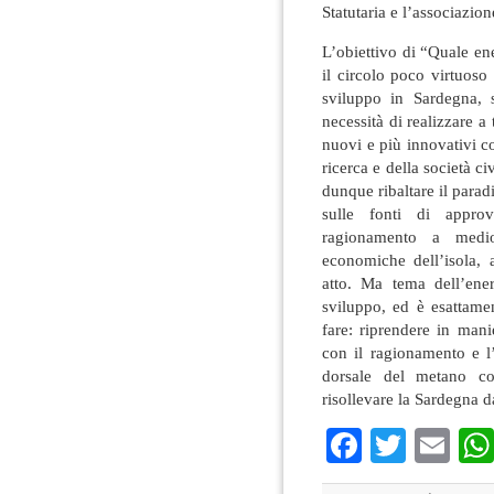
Statutaria e l’associazio
L’obiettivo di “Quale en
il circolo poco virtuoso 
sviluppo in Sardegna, s
necessità di realizzare a 
nuovi e più innovativi con
ricerca e della società c
dunque ribaltare il para
sulle fonti di appro
ragionamento a medio
economiche dell’isola, 
atto. Ma tema dell’ene
sviluppo, ed è esattame
fare: riprendere in mani
con il ragionamento e l
dorsale del metano co
risollevare la Sardegna d
Faceboo
Twitte
Em