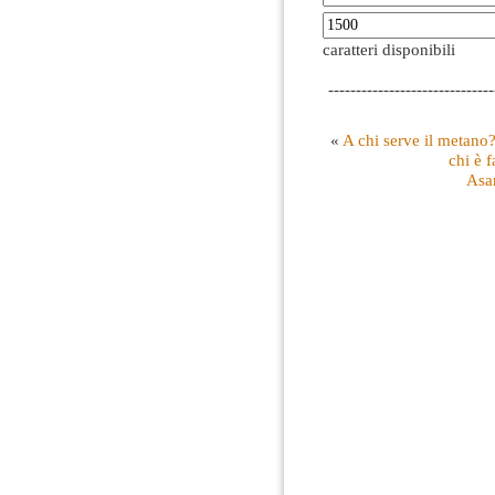
caratteri disponibili
------------------------------
«
A chi serve il metano?
chi è f
Asa