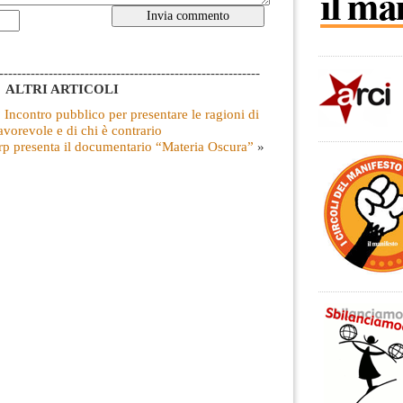
----------------------------------------------------------
ALTRI ARTICOLI
 Incontro pubblico per presentare le ragioni di
avorevole e di chi è contrario
rp presenta il documentario “Materia Oscura”
»