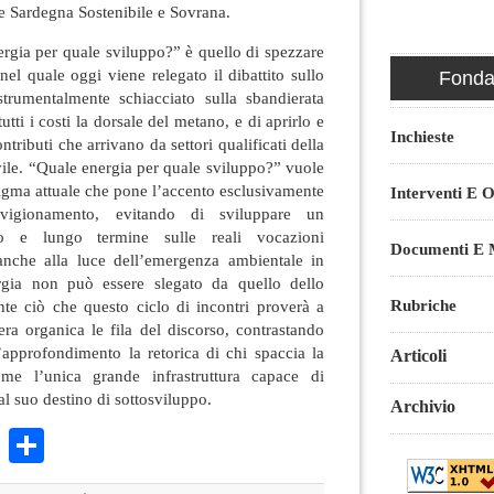
ne Sardegna Sostenibile e Sovrana.
ergia per quale sviluppo?” è quello di spezzare
nel quale oggi viene relegato il dibattito sullo
Fondaz
trumentalmente schiacciato sulla sbandierata
tutti i costi la dorsale del metano, e di aprirlo e
Inchieste
tributi che arrivano da settori qualificati della
ivile. “Quale energia per quale sviluppo?” vuole
digma attuale che pone l’accento esclusivamente
Interventi E O
vvigionamento, evitando di sviluppare un
 e lungo termine sulle reali vocazioni
Documenti E M
anche alla luce dell’emergenza ambientale in
rgia non può essere slegato da quello dello
Rubriche
nte ciò che questo ciclo di incontri proverà a
era organica le fila del discorso, contrastando
’approfondimento la retorica di chi spaccia la
Articoli
me l’unica grande infrastruttura capace di
al suo destino di sottosviluppo.
Archivio
k
r
ail
WhatsApp
Condividi