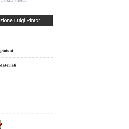
ione Luigi Pintor
pinioni
ateriali