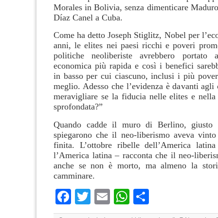
Morales in Bolivia, senza dimenticare Maduro
Díaz Canel a Cuba.
Come ha detto Joseph Stiglitz, Nobel per l’ec
anni, le elites nei paesi ricchi e poveri pro
politiche neoliberiste avrebbero portato 
economica più rapida e così i benefici sarebb
in basso per cui ciascuno, inclusi i più pover
meglio. Adesso che l’evidenza è davanti agli 
meravigliare se la fiducia nelle elites e nell
sprofondata?”
Quando cadde il muro di Berlino, giusto 
spiegarono che il neo-liberismo aveva vinto 
finita. L’ottobre ribelle dell’America lati
l’America latina – racconta che il neo-liber
anche se non è morto, ma almeno la stori
camminare.
Facebook
Twitter
Email
WhatsApp
Condividi