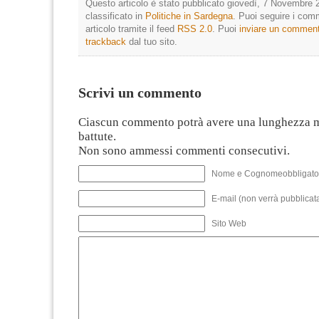
Questo articolo è stato pubblicato giovedì, 7 Novembre 
classificato in
Politiche in Sardegna
. Puoi seguire i com
articolo tramite il feed
RSS 2.0
. Puoi
inviare un commen
trackback
dal tuo sito.
Scrivi un commento
Ciascun commento potrà avere una lunghezza 
battute.
Non sono ammessi commenti consecutivi.
Nome e Cognomeobbligato
E-mail (non verrà pubblicata
Sito Web