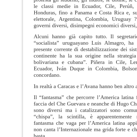
le classi medie in Ecuador, Cile, Perúñ, B
Honduras, fino a Panama e Costa Rica e, su
elettorale, Argentina, Colombia, Uruguay ?
governi diversi, disimpegni economici diversi, 
Alcuni hanno già capito tutto. Il segretar
“socialista” uruguayano Luis Almagro, ha s
presente corrente di destabilizzazione dei sist
continente ha la sua origine nella strategia 
bolivariana e cubana”. Piñera in Cile, L
Ecuador, Iván Duque in Colombia, Bolson
concordano.
In realtà a Caracas e l’Avana hanno ben altro 
Il “fantasma” che percorre l’America latina 
faccia del Che Guevara e neanche di Hugo Ch
sono diversi ma i catalizzatori sono comu
“chispa”, la scintilla, è apparentemente
fantasma che vaga per l’America latina app
non canta l’Internazionale ma grida forte e c
basta.