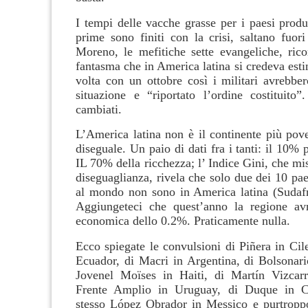
I tempi delle vacche grasse per i paesi produ
prime sono finiti con la crisi, saltano fuori
Moreno, le mefitiche sette evangeliche, ric
fantasma che in America latina si credeva est
volta con un ottobre così i militari avrebber
situazione e “riportato l’ordine costituito
cambiati.
L’America latina non è il continente più pove
diseguale. Un paio di dati fra i tanti: il 10% p
IL 70% della ricchezza; l’ Indice Gini, che misu
diseguaglianza, rivela che solo due dei 10 pae
al mondo non sono in America latina (Sudaf
Aggiungeteci che quest’anno la regione avr
economica dello 0.2%. Praticamente nulla.
Ecco spiegate le convulsioni di Piñera in Cil
Ecuador, di Macri in Argentina, di Bolsonario
Jovenel Moïses in Haiti, di Martín Vizcarr
Frente Amplio in Uruguay, di Duque in C
stesso López Obrador in Messico e purtropp