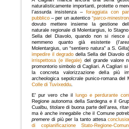
naturalisticamente importanti, protette o men
l’assurda insistenza –
foraggiata con pa
pubblico
– per un autentico
“parco-minestron
dovuto mettere insieme la gestione dell
naturale regionale di Molentargius, lo Stagno 
Sella del Diavolo, quando non si riesce 
nemmeno quanto già esistente (l’area
Molentargius, un “sentiero natura” a S. Gil
impedire il degrado
della Sella del Diavolo 
irrispettosa (e illegale)
del grande valore na
promontorio simbolo di Cagliari.
A Cagliari s
la concreta valorizzazione della più im
archeologica sepolcrale punico-romana del M
Colle di Tuvixeddu
.
E’ pur vero che il
lungo e perdurante con
Regione autonoma della Sardegna e il Grup
Cualbu, titolare di buona parte dell’area, rita
ma è anche innegabile che il Comune potre
premere
di più per la tanto attesa
conclusio
di copianificazione Stato-Regione-Comun