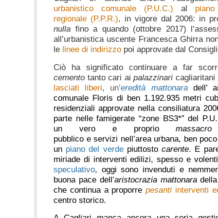
urbanistico comunale (P.U.C.)
al
piano
regionale (P.P.R.)
, in vigore dal 2006: in p
nulla
fino a quando (ottobre 2017) l’asse
all’urbanistica uscente Francesca Ghirra no
le
linee di indirizzo
poi approvate dal Consigl
Ciò ha significato continuare a far sco
cemento
tanto cari ai
palazzinari
cagliaritani
lasciati liberi
,
un’
eredità mattonara
dell’
a
comunale Floris
di ben
1.192.935 metri cub
residenziali
approvate nella consiliatura 200
parte nelle famigerate “
zone BS3*
” del
P.U.
un vero e proprio
massac
pubblico
e
servizi
nell’area urbana, ben poco
un
piano del verde
piuttosto
carente
.
E par
miriade di interventi edilizi, spesso e volenti
speculativo
, oggi sono invenduti e nemmeno
buona pace dell’
aristocrazia mattonara
dell
che continua a proporre
pesanti
interventi ed
centro storico.
A Cagliari manca ancora una seria gesti