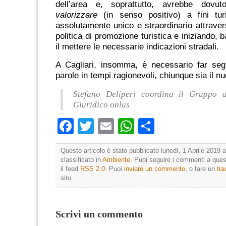
dell’area e, soprattutto, avrebbe dovu
valorizzare
(in senso positivo) a fini tur
assolutamente unico e straordinario attrave
politica di promozione turistica e iniziando,
il mettere le necessarie indicazioni stradali.
A Cagliari, insomma, è necessario far segui
parole in tempi ragionevoli, chiunque sia il n
Stefano Deliperi coordina il Gruppo d
Giuridico onlus
Facebook
Twitter
Email
WhatsApp
Condividi
Questo articolo è stato pubblicato lunedì, 1 Aprile 2019 a
classificato in
Ambiente
. Puoi seguire i commenti a quest
il feed
RSS 2.0
. Puoi
inviare un commento
, o fare un
tr
sito.
Scrivi un commento