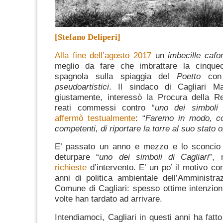
[Stefano Deliperi]
Alla fine dell’agosto 2017
un
imbecille cafo
meglio da fare che imbrattare la cinque
spagnola sulla spiaggia del
Poetto
co
pseudoartistici
.
Il sindaco di Cagliari M
giustamente, interessò la Procura della Re
reati commessi contro “
uno dei simboli 
affermò testualmente
: “
Faremo in modo, con
competenti, di riportare la torre al suo stato o
E’ passato un anno e mezzo e lo sconcio 
deturpare “
uno dei simboli di Cagliari
”, 
richieste
d’intervento.
E’ un po’ il motivo co
anni di politica ambientale dell’Amministr
Comune di Cagliari: spesso ottime intenzioni,
volte han tardato ad arrivare.
Intendiamoci, Cagliari in questi anni ha fatt