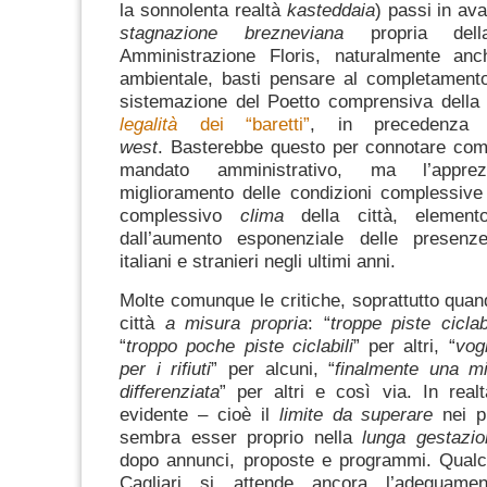
la sonnolenta realtà
kasteddaia
) passi in ava
stagnazione brezneviana
propria dell
Amministrazione Floris, naturalmente an
ambientale, basti pensare al completamento
sistemazione del Poetto comprensiva dell
legalità
dei “baretti”
, in precedenza
west
.
Basterebbe questo per connotare come
mandato amministrativo, ma l’appre
miglioramento delle condizioni complessive
complessivo
clima
della città, element
dall’aumento esponenziale delle presenze
italiani e stranieri negli ultimi anni.
Molte comunque le critiche, soprattutto quan
città
a misura propria
: “
troppe piste ciclabi
“
troppo poche piste ciclabili
” per altri, “
vog
per i rifiuti
” per alcuni, “
finalmente una mi
differenziata
” per altri e così via.
In real
evidente – cioè il
limite da superare
nei p
sembra esser proprio nella
lunga gestazio
dopo annunci, proposte e programmi.
Qual
Cagliari si attende ancora l’adeguam