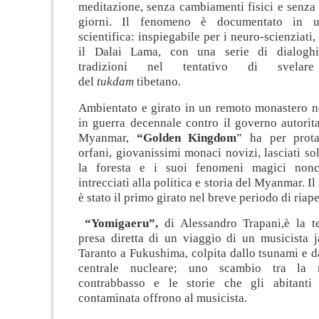
meditazione, senza cambiamenti fisici e senza
giorni. Il fenomeno è documentato in un
scientifica: inspiegabile per i neuro-scienziati
il Dalai Lama, con una serie di dialoghi
tradizioni nel tentativo di svelar
del
tukdam
tibetano.
Ambientato e girato in un remoto monastero ne
in guerra decennale contro il governo autorita
Myanmar,
“Golden Kingdom
” ha per prota
orfani, giovanissimi monaci novizi, lasciati sol
la foresta e i suoi fenomeni magici non
intrecciati alla politica e storia del Myanmar. 
è stato il primo girato nel breve periodo di riap
“Yomigaeru”,
di Alessandro Trapani,è la t
presa diretta di un viaggio di un musicista j
Taranto a Fukushima, colpita dallo tsunami e da
centrale nucleare; uno scambio tra la
contrabbasso e le storie che gli abitanti
contaminata offrono al musicista.