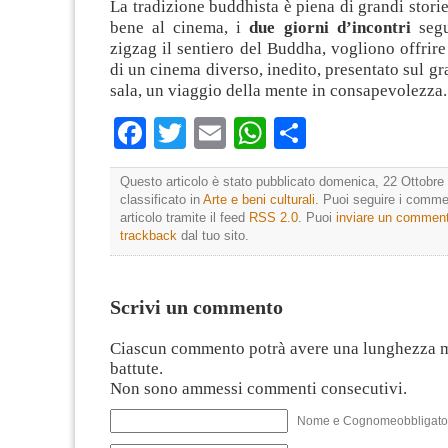
La tradizione buddhista è piena di grandi storie
bene al cinema, i
due giorni d’incontri
segu
zigzag il sentiero del Buddha, vogliono offrire 
di un cinema diverso, inedito, presentato sul g
sala, un viaggio della mente in consapevolezza.
Facebook
Twitter
Email
WhatsApp
Condividi
Questo articolo è stato pubblicato domenica, 22 Ottobre 
classificato in
Arte e beni culturali
. Puoi seguire i comme
articolo tramite il feed
RSS 2.0
. Puoi
inviare un commen
trackback
dal tuo sito.
Scrivi un commento
Ciascun commento potrà avere una lunghezza 
battute.
Non sono ammessi commenti consecutivi.
Nome e Cognomeobbligato