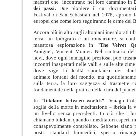
maestri che incontrano nel loro cammino in
dei passi.
Due pioniere il cui documentari
Festival di San Sebastian nel 1978, aprono la
europei che come loro seguiranno le orme del 
Ancora più in alto sugli altopiani inesplorati tibe
terra, un fotografo e un romanziere, si con
maestosa esplorazione in “
The Velvet Q
Amiguet, Vincent Munier. Nel santuario del
nevi, dove ogni immagine preziosa, può trasme
incontri inaspettati nelle valli e sulle alte ci
dove vige la lealtà spontanea dei due
animale lontani dal mondo, ma quotidianame
sulla terra, la loro saggezza si trasmette 
fondamentale nella pratica della cura del pianet
In “
Tukdam: between worlds”
Donagh Cole
soglia della morte in meditazione – ibrida la v
un livello senza precedenti. In ciò che i bud
chiamano tukdam quando i meditatori esperti 
consapevolmente controllato. Sebbene siano 
nostri standard biomedici, spesso riman