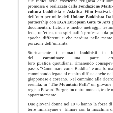
sue radici nella coscienza religiosa dell’uom
promossa e realizzata dalla
Fondazione Maitr
cultura buddhista
e
Asiatica Film Festival
,
dell’otto per mille dell’
Unione Buddhista Ital
partnership con
EGA European Gate to Arts
p
documentari, fiction e medio metraggi, testi
fede, un’etica, una spiritualità professata da p
epoche differenti e che perdura nella ment
porzione dell’umanità.
Storicamente i monaci
buddhisti
in Ind
del
camminare
una parte cruci
loro
pratica
quotidiana, rimanendo consapev
passo. “Camminare come Buddha” è una forma
camminando legata al respiro diffusa anche ne
giapponese e coreano. Nel cammino alla ricerc
eremita, in
“The Mountain Path”
un giovane a
regista Edward Burger, incontra monaci, tra le 
apparentemente
Due giovani donne nel 1976 hanno la forza di s
terre himalayane e filmare con la macchina da