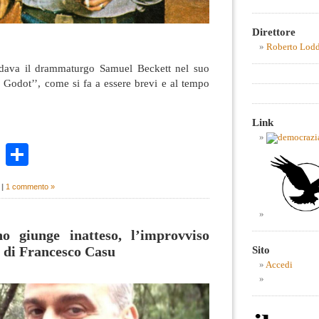
Direttore
Roberto Lod
dava il drammaturgo Samuel Beckett nel suo
 Godot’’, come si fa a essere brevi e al tempo
Link
k
r
ail
WhatsApp
Condividi
|
1 commento »
o giunge inatteso, l’improvviso
a di Francesco Casu
Sito
Accedi