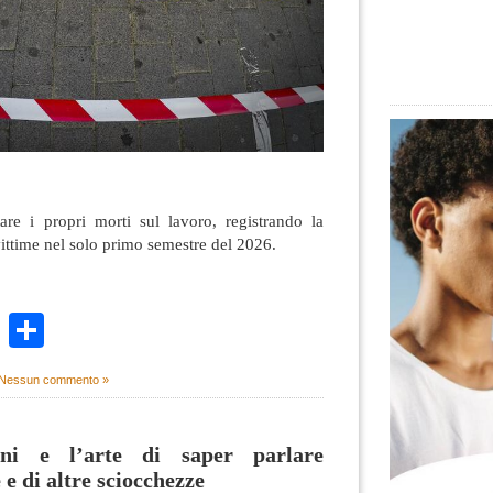
tare i propri morti sul lavoro, registrando la
vittime nel solo primo semestre del 2026.
k
r
ail
WhatsApp
Condividi
Nessun commento »
ini e l’arte di saper parlare
e di altre sciocchezze