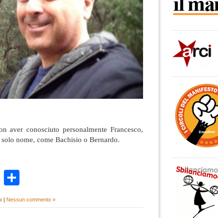
n aver conosciuto personalmente Francesco,
il solo nome, come Bachisio o Bernardo.
k
r
ail
WhatsApp
Condividi
i
|
Nessun commento »