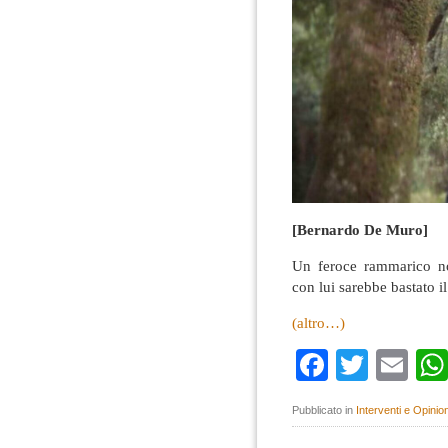
[Bernardo De Muro]
Un feroce rammarico no
con lui sarebbe bastato 
(altro…)
Faceboo
Twitte
Em
Pubblicato in
Interventi e Opinion