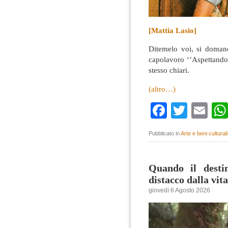
[Mattia Lasio]
Ditemelo voi, si doman
capolavoro ‘’Aspettando
stesso chiari.
(altro…)
Faceboo
Twitte
Em
Pubblicato in
Arte e beni culturali
Quando il destin
distacco dalla vit
giovedì 6 Agosto 2026