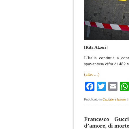
[Rita Atzeri]
L’Italia continua a con
spaventosa cifra di 482 
(altro…)
Faceboo
Twitte
Em
Pubblicato in
Capitale e lavoro
|
Francesco Gucc
d’amore, di morte 