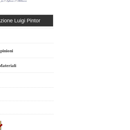
ione Luigi Pintor
pinioni
ateriali