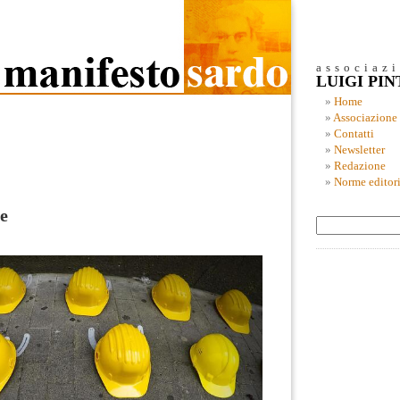
associaz
LUIGI PI
Home
Associazione
Contatti
Newsletter
Redazione
Norme editori
le