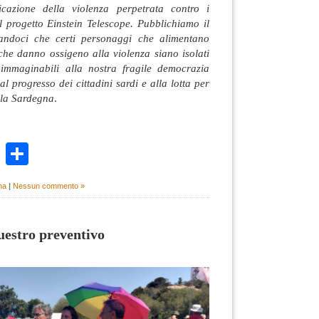
ficazione della violenza perpetrata contro i
l progetto Einstein Telescope. Pubblichiamo il
andoci che certi personaggi che alimentano
e che danno ossigeno alla violenza siano isolati
immaginabili alla nostra fragile democrazia
al progresso dei cittadini sardi e alla lotta per
lla Sardegna
.
k
r
ail
WhatsApp
Condividi
na
|
Nessun commento »
uestro preventivo