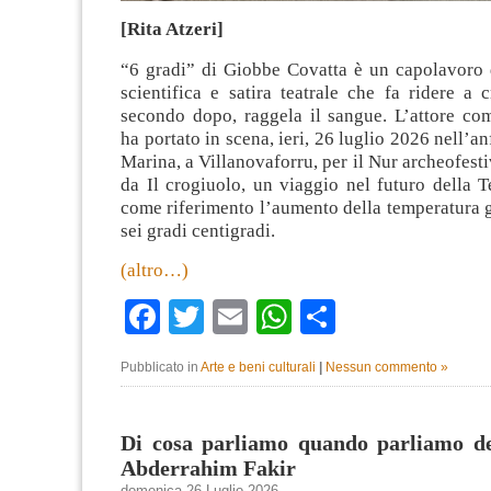
[Rita Atzeri]
“6 gradi” di Giobbe Covatta è un capolavoro 
scientifica e satira teatrale che fa ridere a 
secondo dopo, raggela il sangue. L’attore co
ha portato in scena, ieri, 26 luglio 2026 nell’an
Marina, a Villanovaforru, per il Nur archeofesti
da Il crogiuolo, un viaggio nel futuro della 
come riferimento l’aumento della temperatura 
sei gradi centigradi.
(altro…)
Facebook
Twitter
Email
WhatsApp
Condividi
Pubblicato in
Arte e beni culturali
|
Nessun commento »
Di cosa parliamo quando parliamo de
Abderrahim Fakir
domenica 26 Luglio 2026