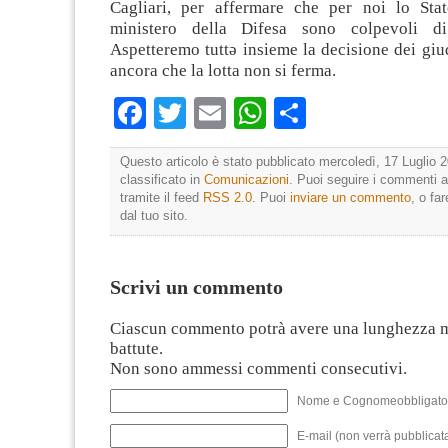
Cagliari, per affermare che per noi lo Stat
ministero della Difesa sono colpevoli di
Aspetteremo tuttə insieme la decisione dei giud
ancora che la lotta non si ferma.
Facebook
Twitter
Email
WhatsApp
Condividi
Questo articolo è stato pubblicato mercoledì, 17 Luglio 2
classificato in
Comunicazioni
. Puoi seguire i commenti a
tramite il feed
RSS 2.0
. Puoi
inviare un commento
, o fa
dal tuo sito.
Scrivi un commento
Ciascun commento potrà avere una lunghezza 
battute.
Non sono ammessi commenti consecutivi.
Nome e Cognomeobbligato
E-mail (non verrà pubblicata