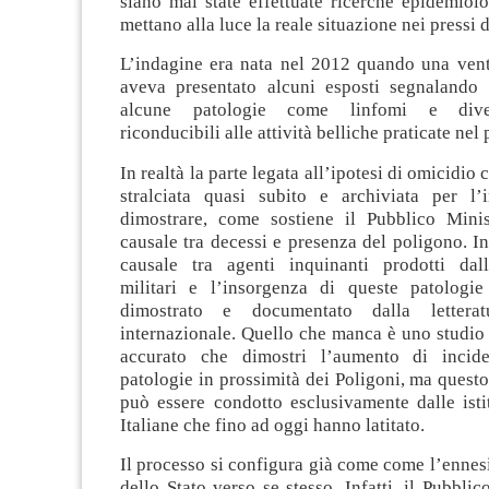
siano mai state effettuate ricerche epidemiol
mettano alla luce la reale situazione nei pressi 
L’indagine era nata nel 2012 quando una venti
aveva presentato alcuni esposti segnalando 
alcune patologie come linfomi e dive
riconducibili alle attività belliche praticate nel
In realtà la parte legata all’ipotesi di omicidio 
stralciata quasi subito e archiviata per l’i
dimostrare, come sostiene il Pubblico Mini
causale tra decessi e presenza del poligono. In 
causale tra agenti inquinanti prodotti dall
militari e l’insorgenza di queste patologi
dimostrato e documentato dalla letteratu
internazionale. Quello che manca è uno studio
accurato che dimostri l’aumento di incid
patologie in prossimità dei Poligoni, ma questo
può essere condotto esclusivamente dalle isti
Italiane che fino ad oggi hanno latitato.
Il processo si configura già come come l’enne
dello Stato verso se stesso. Infatti, il Pubblic