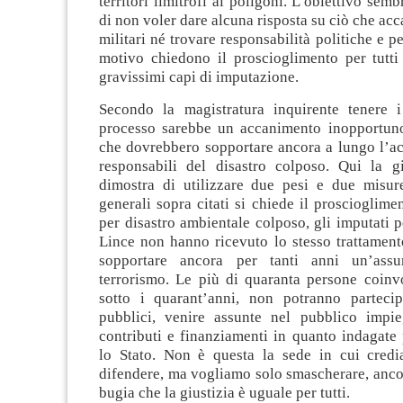
territori limitrofi ai poligoni. L’obiettivo sem
di non voler dare alcuna risposta su ciò che acc
militari né trovare responsabilità politiche e p
motivo chiedono il proscioglimento per tutti
gravissimi capi di imputazione.
Secondo la magistratura inquirente tenere i
processo sarebbe un accanimento inopportuno
che dovrebbero sopportare ancora a lungo l’ac
responsabili del disastro colposo. Qui la giu
dimostra di utilizzare due pesi e due misur
generali sopra citati si chiede il proscioglime
per disastro ambientale colposo, gli imputati 
Lince non hanno ricevuto lo stesso trattamen
sopportare ancora per tanti anni un’ass
terrorismo. Le più di quaranta persone coinvo
sotto i quarant’anni, non potranno parteci
pubblici, venire assunte nel pubblico impi
contributi e finanziamenti in quanto indagate 
lo Stato. Non è questa la sede in cui cred
difendere, ma vogliamo solo smascherare, anco
bugia che la giustizia è uguale per tutti.