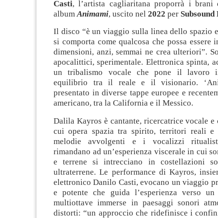
Casti
, l’artista cagliaritana proporrà i brani
album
Animami
, uscito nel
2022
per
Subsound 
Il disco “è un viaggio sulla linea dello spazio 
si comporta come qualcosa che possa essere in
dimensioni, anzi, semmai ne crea ulteriori”. Sol
apocalittici, sperimentale. Elettronica spinta,
un tribalismo vocale che pone il lavoro i
equilibrio tra il reale e il visionario. ‘A
presentato in diverse tappe europee e recente
americano, tra la California e il Messico.
Dalila Kayros è cantante, ricercatrice vocale e 
cui opera spazia tra spirito, territori reali 
melodie avvolgenti e i vocalizzi ritualis
rimandano ad un’esperienza viscerale in cui son
e terrene si intrecciano in costellazioni s
ultraterrene. Le performance di Kayros, insie
elettronico Danilo Casti, evocano un viaggio p
e potente che guida l’esperienza verso un
multiottave immerse in paesaggi sonori atmo
distorti: “un approccio che ridefinisce i confin