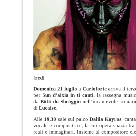
[red]
Domenica 21 luglio
a
Carloforte
arriva il te
per
Sun d’aixia in ti canti
, la rassegna musi
da
Bötti du Shcöggiu
nell’incantevole scenari
di
Lucaise
.
Alle
19,30
sale sul palco
Dalila Kayros
, canta
vocale e compositrice, la cui opera spazia tra s
reali e immaginari. Insieme al compositore el