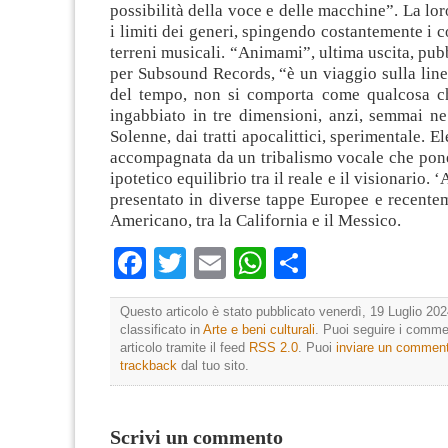
possibilità della voce e delle macchine”. La lo
i limiti dei generi, spingendo costantemente i c
terreni musicali. “Animami”, ultima uscita, pub
per Subsound Records, “è un viaggio sulla line
del tempo, non si comporta come qualcosa c
ingabbiato in tre dimensioni, anzi, semmai ne 
Solenne, dai tratti apocalittici, sperimentale. El
accompagnata da un tribalismo vocale che pone
ipotetico equilibrio tra il reale e il visionario. 
presentato in diverse tappe Europee e recente
Americano, tra la California e il Messico.
Facebook
Twitter
Email
WhatsApp
Condividi
Questo articolo è stato pubblicato venerdì, 19 Luglio 202
classificato in
Arte e beni culturali
. Puoi seguire i comme
articolo tramite il feed
RSS 2.0
. Puoi
inviare un commen
trackback
dal tuo sito.
Scrivi un commento