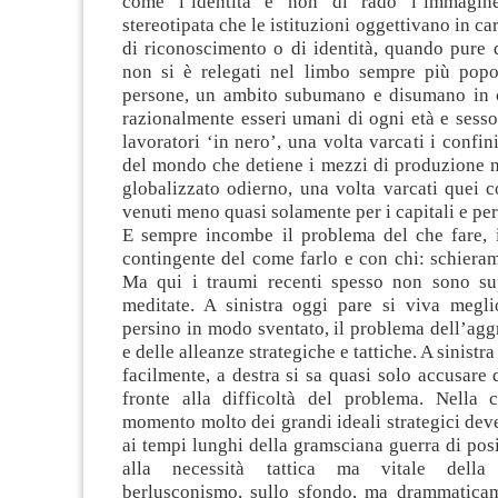
come l’identità è non di rado l’immagi
stereotipata che le istituzioni oggettivano in ca
di riconoscimento o di identità, quando pure 
non si è relegati nel limbo sempre più popo
persone, un ambito subumano e disumano in c
razionalmente esseri umani di ogni età e sesso,
lavoratori ‘in nero’, una volta varcati i confin
del mondo che detiene i mezzi di produzione 
globalizzato odierno, una volta varcati quei 
venuti meno quasi solamente per i capitali e per
E sempre incombe il problema del che fare, 
contingente del come farlo e con chi: schieram
Ma qui i traumi recenti spesso non sono su
meditate. A sinistra oggi pare si viva megli
persino in modo sventato, il problema dell’aggr
e delle alleanze strategiche e tattiche. A sinistra
facilmente, a destra si sa quasi solo accusare d
fronte alla difficoltà del problema. Nella 
momento molto dei grandi ideali strategici deve
ai tempi lunghi della gramsciana guerra di posi
alla necessità tattica ma vitale della 
berlusconismo, sullo sfondo, ma drammaticam