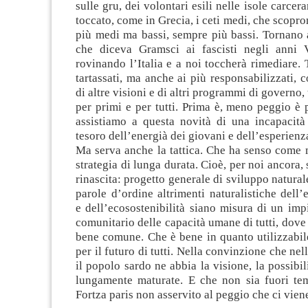
sulle gru, dei volontari esili nelle isole carcerar
toccato, come in Grecia, i ceti medi, che scopro
più medi ma bassi, sempre più bassi. Tornano a
che diceva Gramsci ai fascisti negli anni V
rovinando l’Italia e a noi toccherà rimediare. 
tartassati, ma anche ai più responsabilizzati, c
di altre visioni e di altri programmi di governo, t
per primi e per tutti. Prima è, meno peggio è p
assistiamo a questa novità di una incapacità 
tesoro dell’energià dei giovani e dell’esperienz
Ma serva anche la tattica. Che ha senso come
strategia di lunga durata. Cioè, per noi ancora, 
rinascita: progetto generale di sviluppo natural
parole d’ordine altrimenti naturalistiche dell’
e dell’ecosostenibilità siano misura di un imp
comunitario delle capacità umane di tutti, dove 
bene comune. Che è bene in quanto utilizzabil
per il futuro di tutti. Nella convinzione che nell
il popolo sardo ne abbia la visione, la possibil
lungamente maturate. E che non sia fuori t
Fortza paris non asservito al peggio che ci vien