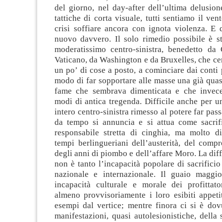
del giorno, nel day-after dell’ultima delusione
tattiche di corta visuale, tutti sentiamo il ven
crisi soffiare ancora con ignota violenza. E 
nuovo davvero. Il solo rimedio possibile è st
moderatissimo centro-sinistra, benedetto da 
Vaticano, da Washington e da Bruxelles, che cer
un po’ di cose a posto, a cominciare dai conti p
modo di far sopportare alle masse una già quas
fame che sembrava dimenticata e che invece
modi di antica tregenda. Difficile anche per 
intero centro-sinistra rimesso al potere far pas
da tempo si annuncia e si attua come sacrifi
responsabile stretta di cinghia, ma molto d
tempi berlingueriani dell’austerità, del comp
degli anni di piombo e dell’affare Moro. La diff
non è tanto l’incapacità popolare di sacrificio 
nazionale e internazionale. Il guaio maggio
incapacità culturale e morale dei profittat
almeno provvisoriamente i loro esibiti appetit
esempi dal vertice; mentre finora ci si è dovu
manifestazioni, quasi autolesionistiche, della s