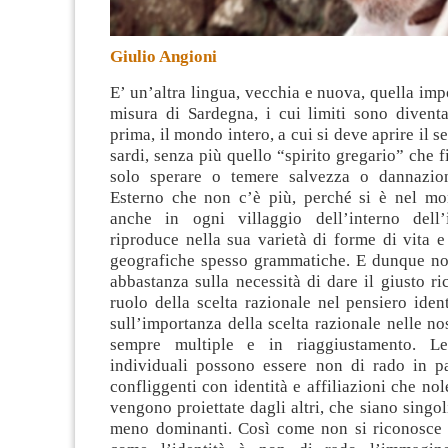
Giulio Angioni
E’ un’altra lingua, vecchia e nuova, quella imp
misura di Sardegna, i cui limiti sono divent
prima, il mondo intero, a cui si deve aprire il 
sardi, senza più quello “spirito gregario” che f
solo sperare o temere salvezza o dannazion
Esterno che non c’è più, perché si è nel mo
anche in ogni villaggio dell’interno dell’
riproduce nella sua varietà di forme di vita 
geografiche spesso grammatiche. E dunque non
abbastanza sulla necessità di dare il giusto r
ruolo della scelta razionale nel pensiero ident
sull’importanza della scelta razionale nelle nos
sempre multiple e in riaggiustamento. Le
individuali possono essere non di rado in pa
confliggenti con identità e affiliazioni che nol
vengono proiettate dagli altri, che siano singol
meno dominanti. Così come non si riconosce