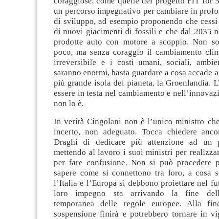
coraggiose, come quelle del progetto FIT for 
un percorso impegnativo per cambiare in profo
di sviluppo, ad esempio proponendo che cessi 
di nuovi giacimenti di fossili e che dal 2035
prodotte auto con motore a scoppio. Non so
poco, ma senza coraggio il cambiamento clim
irreversibile e i costi umani, sociali, ambien
saranno enormi, basta guardare a cosa accade ai
più grande isola del pianeta, la Groenlandia. L
essere in testa nel cambiamento e nell’innovaz
non lo è.
In verità Cingolani non è l’unico ministro ch
incerto, non adeguato. Tocca chiedere anco
Draghi di dedicare più attenzione ad un p
mettendo al lavoro i suoi ministri per realizzar
per fare confusione. Non si può procedere 
sapere come si connettono tra loro, a cosa 
l’Italia e l’Europa si debbono proiettare nel fu
loro impegno sta arrivando la fine dell
temporanea delle regole europee. Alla fi
sospensione finirà e potrebbero tornare in vi