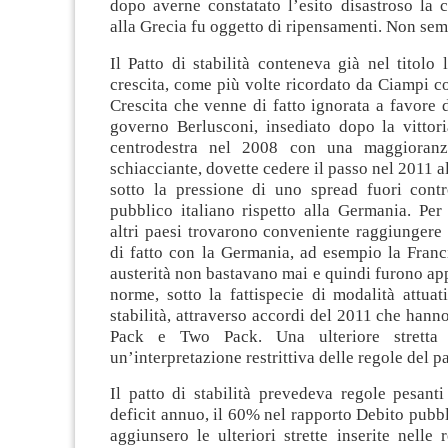
dopo averne constatato l’esito disastroso la c
alla Grecia fu oggetto di ripensamenti. Non sem
Il Patto di stabilità conteneva già nel titolo l
crescita, come più volte ricordato da Ciampi c
Crescita che venne di fatto ignorata a favore de
governo Berlusconi, insediato dopo la vittori
centrodestra nel 2008 con una maggioranz
schiacciante, dovette cedere il passo nel 2011 
sotto la pressione di uno spread fuori contr
pubblico italiano rispetto alla Germania. Per
altri paesi trovarono conveniente raggiungere i
di fatto con la Germania, ad esempio la Franc
austerità non bastavano mai e quindi furono app
norme, sotto la fattispecie di modalità attuat
stabilità, attraverso accordi del 2011 che han
Pack e Two Pack. Una ulteriore stretta 
un’interpretazione restrittiva delle regole del pat
Il patto di stabilità prevedeva regole pesant
deficit annuo, il 60% nel rapporto Debito pubbli
aggiunsero le ulteriori strette inserite nelle r