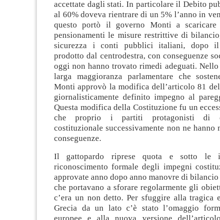
accettate dagli stati. In particolare il Debito p
al 60% doveva rientrare di un 5% l’anno in venti
questo portò il governo Monti a scaricare 
pensionamenti le misure restrittive di bilancio
sicurezza i conti pubblici italiani, dopo i
prodotto dal centrodestra, con conseguenze so
oggi non hanno trovato rimedi adeguati. Nello
larga maggioranza parlamentare che sosten
Monti approvò la modifica dell’articolo 81 del
giornalisticamente definito impegno al paregg
Questa modifica della Costituzione fu un eccess
che proprio i partiti protagonisti di 
costituzionale successivamente non ne hanno m
conseguenze.
Il gattopardo riprese quota e sotto le 
riconoscimento formale degli impegni costitu
approvate anno dopo anno manovre di bilancio 
che portavano a sforare regolarmente gli obiett
c’era un non detto. Per sfuggire alla tragica 
Grecia da un lato c’è stato l’omaggio form
europee e alla nuova versione dell’articolo