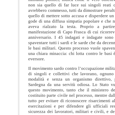
non sia quello di far luce sui singoli reati 
avrebbero commesso, tutti da dimostrare peraltr
quello di mettere sotto accusa e disperdere u
gode di una diffusa simpatia popolare e che n
aveva rialzato la testa. Proprio a partir
manifestazione di Capo Frasca di cui ricorreva
anniversario. I 45 indagati e indagate sono s
spaventare tutti i sardi e le sarde che da decen
le basi militari. Questo processo vuole spaven
una chiara minaccia: chi lotta contro le basi è
eversore.
Il movimento sardo contro l’occupazione milit
di singoli e collettivi che lavorano, ognuno
modalità e senza un organismo direttivo, p
Sardegna da una servitù odiosa. Lo Stato v
questo movimento, tanto che il ministero de
costituito parte civile nel processo, mentre dall
tutto per evitare di riconoscere risarcimenti al
esercitazioni e per difendere gli ufficiali re
sicurezza dei lavoratori, militari e civili, e d