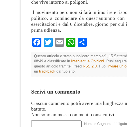
che vive intorno ai poligoni.
Il movimento però non si farà intimorire e risp
politico, a cominciare da quest’autunno con l
esercitazioni e dal 6 dicembre, giorno per cui è
prima udienza.
Facebook
Twitter
Email
WhatsApp
Condividi
Questo articolo è stato pubblicato mercoledì, 15 Settemb
08:49 e classificato in
Interventi e Opinioni
. Puoi seguir
questo articolo tramite il feed
RSS 2.0
. Puoi
inviare un
un
trackback
dal tuo sito.
Scrivi un commento
Ciascun commento potrà avere una lunghezza 
battute.
Non sono ammessi commenti consecutivi.
Nome e Cognomeobbligato