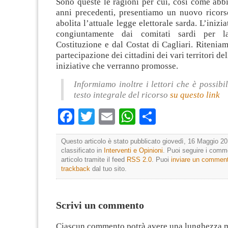
Sono queste le ragioni per cui, così come abb
anni precedenti, presentiamo un nuovo ricor
abolita l’attuale legge elettorale sarda. L’iniz
congiuntamente dai comitati sardi per l
Costituzione e dal Costat di Cagliari. Ritenia
partecipazione dei cittadini dei vari territori de
iniziative che verranno promosse.
Informiamo inoltre i lettori che è possibil
testo integrale del ricorso
su questo link
Facebook
Twitter
Email
WhatsApp
Condividi
Questo articolo è stato pubblicato giovedì, 16 Maggio 20
classificato in
Interventi e Opinioni
. Puoi seguire i comm
articolo tramite il feed
RSS 2.0
. Puoi
inviare un commen
trackback
dal tuo sito.
Scrivi un commento
Ciascun commento potrà avere una lunghezza 