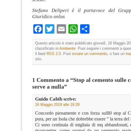
Stefano Deliperi è il portavoce del Grupp
Giuridico onlus
Facebook
Twitter
Email
WhatsApp
Condividi
Questo articolo è stato pubblicato giovedì, 16 Maggio 20
classificato in
Ambiente
. Puoi seguire i commenti a quest
il feed
RSS 2.0
. Puoi
inviare un commento
, o fare un
tr
sito.
1 Commento a “Stop al cemento sulle c
serve a nulla”
Guido Cabib
scrive:
16 Maggio 2019 alle 19:29
Concordo pienamente e con forza sulll0 stop al C
pura, per un Isola che dobrebbe essere ” la terra del 
Ci sono centinaia di migliaia di mq abbandonati, 
riconvertire, come oramai da un ventennio avv