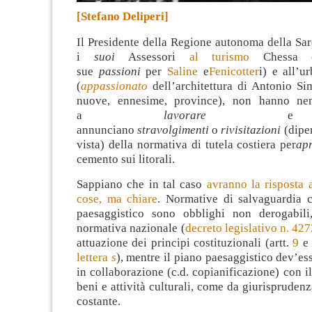
[Stefano Deliperi]
Il Presidente della Regione autonoma della Sa
i
suoi
Assessori
al turismo
Chessa (
sue
passioni
per
Saline
e
Fenicotter
i) e all’u
(
appassionato
dell’architettura di Antonio S
nuove, ennesime, province), non hanno ne
a
lavorare
e
annunciano
stravolgimenti
o
rivisitazioni
(dipe
vista)
della normativa di tutela costiera per
apr
cemento sui litorali.
Sappiano che in tal caso
avranno la risposta 
cose, ma chiare
. Normative di salvaguardia c
paesaggistico sono obblighi non derogabili,
normativa nazionale (
decreto legislativo n. 427
attuazione dei principi costituzionali (artt.
9
lettera
s
), mentre il piano paesaggistico dev’es
in collaborazione (c.d. copianificazione) con il
beni e attività culturali, come da giurisprudenz
costante.