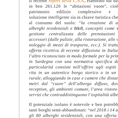
Il recente
report della C.N.A.
, elaborato sui da
in ben 261.120 le “abitazioni vuote”, cio
patrimonio edilizio complessivo e
soluzione
intelligente
sia in chiave turistica che
al consumo del suolo: “
la creazione di al
alberghi residenziali e B&B, concepiti come s
gestione centralizzata delle prenotazioni
accessori (dalle pulizie, alla ristorazione, alle v
noleggio di mezzi di trasporto, ecc.). Si trat
offerta ricettiva di recente diffusione in Itali
l’altro riconosciuto in modo formale per la pri
in Sardegna con una normativa specifica de
particolarità consiste nell’offrire agli ospiti
vita in un autentico borgo storico o in un
rurale, alloggiando in case e camere che dista
metri dal “cuore” dell’albergo diffuso, do
reception, gli ambienti comuni, l’area ristoro e
servizi che contraddistinguono l’ospitalità alb
Il potenziale isolano è notevole e ben potrebbe
tanti borghi semi-abbandonati: “
nel 2018 i 14 a
gli 80 alberghi residenziali, con una offerta