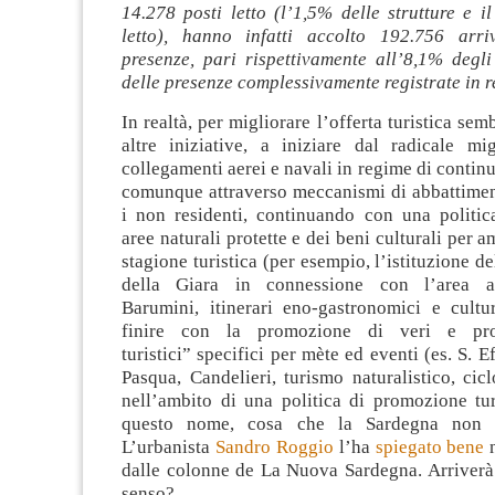
14.278 posti letto (l’1,5% delle strutture e i
letto), hanno infatti accolto 192.756 arri
presenze, pari rispettivamente all’8,1% degli
delle presenze complessivamente registrate in 
In realtà, per migliorare l’offerta turistica sem
altre iniziative, a iniziare dal radicale mi
collegamenti aerei e navali in regime di continui
comunque attraverso meccanismi di abbattiment
i non residenti, continuando con una politica
aree naturali protette e dei beni culturali per a
stagione turistica (per esempio, l’istituzione d
della Giara in connessione con l’area a
Barumini, itinerari eno-gastronomici e cultur
finire con la promozione di veri e prop
turistici” specifici per mète ed eventi (es. S. E
Pasqua, Candelieri, turismo naturalistico, cicl
nell’ambito di una politica di promozione tur
questo nome, cosa che la Sardegna non 
L’urbanista
Sandro Roggio
l’ha
spiegato bene
n
dalle colonne de La Nuova Sardegna. Arriverà
senso?