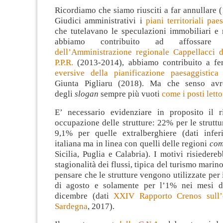
Ricordiamo che siamo riusciti a far annullare 
Giudici amministrativi i
piani territoriali pae
che tutelavano le speculazioni immobiliari e 
abbiamo contribuito ad affossa
dell’Amministrazione regionale Cappellacci di
P.P.R.
(2013-2014), abbiamo contribuito a f
eversive della pianificazione paesaggistica
p
Giunta Pigliaru (2018). Ma che senso avr
degli
slogan
sempre più vuoti
come i posti letto
E’ necessario evidenziare in proposito il r
occupazione delle strutture: 22% per le struttu
9,1% per quelle extralberghiere (dati infer
italiana ma in linea con quelli delle regioni
com
Sicilia, Puglia e Calabria). I motivi risiedereb
stagionalità dei flussi, tipica del turismo marin
pensare che le strutture vengono utilizzate per
di agosto e solamente per l’1% nei mesi d
dicembre (dati
XXIV Rapporto Crenos sull’
Sardegna
, 2017).