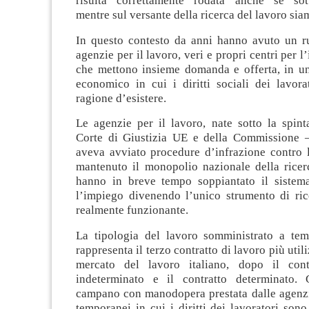
risulta correttamente rodata anche se sott
mentre sul versante della ricerca del lavoro sia
In questo contesto da anni hanno avuto un ru
agenzie per il lavoro, veri e propri centri per 
che mettono insieme domanda e offerta, in un
economico in cui i diritti sociali dei lavor
ragione d’esistere.
Le agenzie per il lavoro, nate sotto la spint
Corte di Giustizia UE e della Commissione 
aveva avviato procedure d’infrazione contro l
mantenuto il monopolio nazionale della ricer
hanno in breve tempo soppiantato il sistem
l’impiego divenendo l’unico strumento di ric
realmente funzionante.
La tipologia del lavoro somministrato a te
rappresenta il terzo contratto di lavoro più util
mercato del lavoro italiano, dopo il con
indeterminato e il contratto determinato. 
campano con manodopera prestata dalle agenzie
temporanei in cui i diritti dei lavoratori so