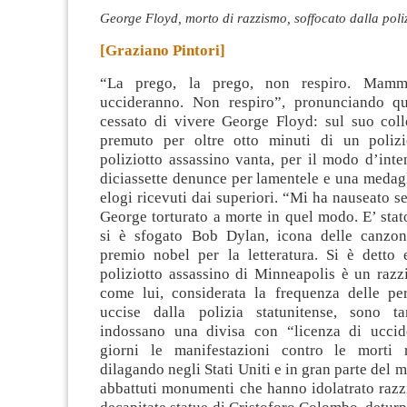
George Floyd, morto di razzismo, soffocato dalla poli
[Graziano Pintori]
“La prego, la prego, non respiro. Ma
uccideranno. Non respiro”, pronunciando qu
cessato di vivere George Floyd
: sul suo col
premuto per oltre otto minuti di un polizi
poliziotto assassino vanta, per il modo d’inte
diciassette denunce per lamentele e una medagl
elogi ricevuti dai superiori. “Mi ha nauseato s
George torturato a morte in quel modo. E’ stato
si è sfogato Bob Dylan, icona delle canzon
premio nobel per la letteratura. Si è detto e
poliziotto assassino di Minneapolis è un razzi
come lui, considerata la frequenza delle pe
uccise dalla polizia statunitense, sono ta
indossano una divisa con “licenza di uccid
giorni le manifestazioni contro le morti r
dilagando negli Stati Uniti e in gran parte del 
abbattuti monumenti che hanno idolatrato razzis