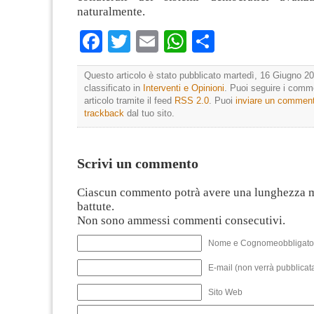
naturalmente.
Facebook
Twitter
Email
WhatsApp
Condividi
Questo articolo è stato pubblicato martedì, 16 Giugno 20
classificato in
Interventi e Opinioni
. Puoi seguire i comm
articolo tramite il feed
RSS 2.0
. Puoi
inviare un commen
trackback
dal tuo sito.
Scrivi un commento
Ciascun commento potrà avere una lunghezza 
battute.
Non sono ammessi commenti consecutivi.
Nome e Cognomeobbligato
E-mail (non verrà pubblicata
Sito Web