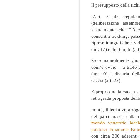
Il presupposto della richi
L’art. 5 del regolam
(deliberazione assem
testualmente che “
l’a
consentiti trekking, pass
riprese fotografiche e vid
(art. 17) e dei funghi (art
Sono naturalmente garant
com’è ovvio – a titolo d
(art. 10), il disturbo del
caccia (art. 22).
E proprio nella caccia s
retrograda proposta deli
Infatti, il tentativo arro
del parco nasce dalla r
mondo venatorio local
pubblici Emanuele Farne
con circa 300 aderenti,