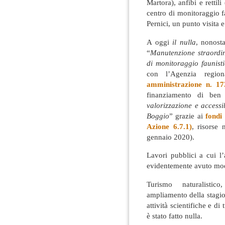
Martora), anfibi e rettili
centro di monitoraggio f
Pernici, un punto visita e
A oggi
il nulla
, nonost
“
Manutenzione straordina
di monitoraggio faunist
con l’Agenzia region
amministrazione n. 1
finanziamento di be
valorizzazione e accessi
Boggio
” grazie ai
fondi
Azione 6.7.1)
, risorse
gennaio 2020).
Lavori pubblici a cui l
evidentemente avuto mod
Turismo naturalistico
ampliamento della stagion
attività scientifiche e di
è stato fatto nulla.