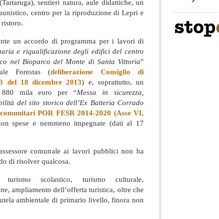
 (Tartaruga), sentieri natura, aule didattiche, un
aunistico, centro per la riproduzione di Lepri e
 ristoro.
ante un accordo di programma per i lavori di
ria e riqualificazione degli edifici del centro
ico nel Bioparco del Monte di Santa Vittoria
”
ale Forestas (
deliberazione Consiglio di
73 del 18 dicembre 2013
) e, soprattutto, un
n 880 mila euro per “
Messa in sicurezza,
bilità del sito storico dell’Ex Batteria Corrado
 comunitari POR FESR 2014-2020 (Asse VI,
 non spese e nemmeno impegnate (dati al 17
’assessore comunale ai lavori pubblici non ha
o di risolver qualcosa.
, turismo scolastico, turismo culturale,
e, ampliamento dell’offerta turistica, oltre che
 tutela ambientale di primario livello, finora non