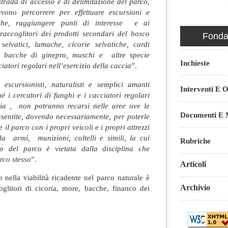
 strada di accesso e di delimitazione del parco,
vono percorrere per effettuare escursioni e
tiche, raggiungere punti di interesse e ai
 raccoglitori dei prodotti secondari del bosco
Fondaz
selvatici, lumache, cicorie selvatiche, cardi
o, bacche di ginepro, muschi e altre specie
Inchieste
ciatori regolari nell’esercizio della caccia
”.
i escursionisti, naturalisti e semplici amanti
Interventi E O
é i cercatori di funghi e i cacciatori regolari
ccia , non potranno recarsi nelle aree ove le
Documenti E M
nsentite, dovendo necessariamente, per poterle
il parco con i propri veicoli e i propri attrezzi
 da armi, munizioni, coltelli e simili, la cui
Rubriche
no del parco è vietata dalla disciplina che
rco stesso
”.
Articoli
o nella viabilità ricadente nel parco naturale è
Archivio
coglitori di cicoria, more, bacche, financo dei