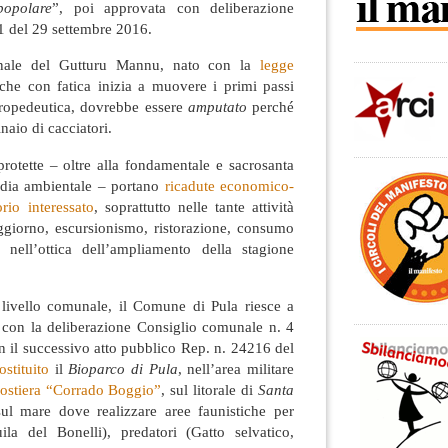
popolare
”, poi approvata con deliberazione
1 del 29 settembre 2016.
ionale del Gutturu Mannu, nato con la
legge
he con fatica inizia a muovere i primi passi
ropedeutica, dovrebbe essere
amputato
perché
naio di cacciatori.
protette – oltre alla fondamentale e sacrosanta
rdia ambientale – portano
ricadute economico-
orio interessato
, soprattutto nelle tante attività
oggiorno, escursionismo, ristorazione, consumo
e nell’ottica dell’ampliamento della stagione
livello comunale, il Comune di Pula riesce a
: con la deliberazione Consiglio comunale n. 4
 il successivo atto pubblico Rep. n. 24216 del
ostituito
il
Bioparco di Pula
, nell’area militare
costiera “Corrado Boggio”
, sul litorale di
Santa
ul mare dove realizzare aree faunistiche per
la del Bonelli), predatori (Gatto selvatico,