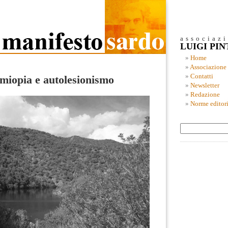
associaz
LUIGI PI
Home
Associazione
Contatti
 miopia e autolesionismo
Newsletter
Redazione
Norme editori