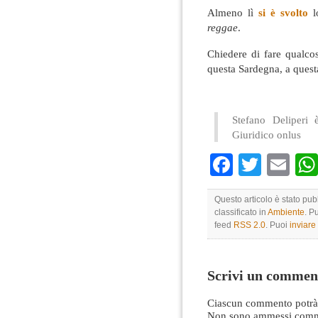
Almeno lì
si è svolto
l
reggae
.
Chiedere di fare qualco
questa Sardegna, a questa
Stefano Deliperi 
Giuridico onlus
Faceboo
Twitte
Em
Questo articolo è stato pu
classificato in
Ambiente
. P
feed
RSS 2.0
. Puoi
inviar
Scrivi un commen
Ciascun commento potrà 
Non sono ammessi comme