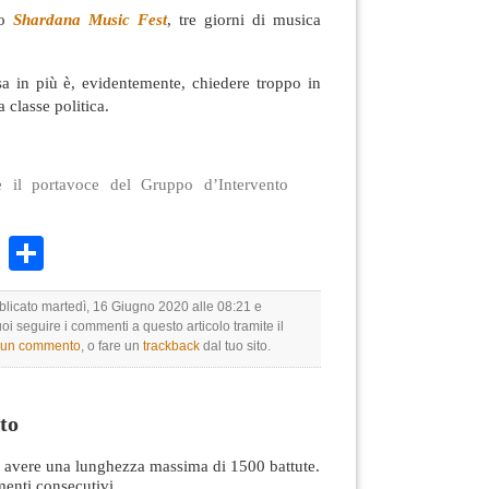
o
Shardana Music Fest
, tre giorni di musica
sa in più è, evidentemente, chiedere troppo in
 classe politica.
è il portavoce del Gruppo d’Intervento
k
r
ail
WhatsApp
Condividi
bblicato martedì, 16 Giugno 2020 alle 08:21 e
uoi seguire i commenti a questo articolo tramite il
e un commento
, o fare un
trackback
dal tuo sito.
to
avere una lunghezza massima di 1500 battute.
nti consecutivi.