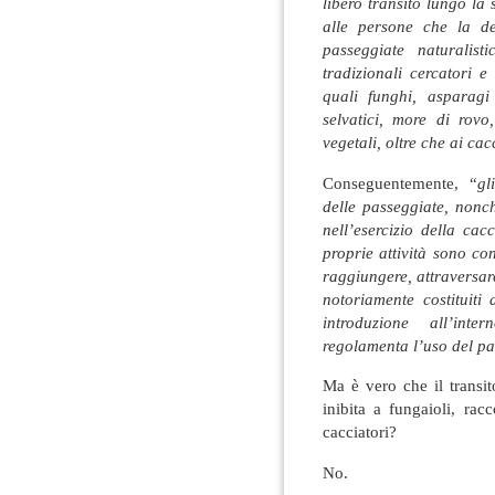
libero transito lungo la
alle persone che la de
passeggiate naturalis
tradizionali cercatori e
quali funghi, asparagi 
selvatici, more di rov
vegetali, oltre che ai cac
Conseguentemente, “
gl
delle passeggiate, nonch
nell’esercizio della ca
proprie attività sono co
raggiungere, attraversare 
notoriamente costituiti
introduzione all’inter
regolamenta l’uso del pa
Ma è vero che il transit
inibita a fungaioli, rac
cacciatori?
No.