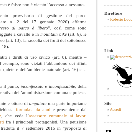
esta è falso: non è vietato l’accesso a nessuno.
Direttore
ento provvisorio di gestione del parco
Roberto Lod
bleare n. 2 del 17 gennaio 2020) afferma
ccesso al parco è libero
”, così come sono
eggiate a cavallo e in
mountain bike
(art. 6), le
eo (art. 13), la raccolta dei frutti del sottobosco
. 18).
Link
iti i diritti di uso civico (art. 8), mentre –
’esempio, sono vietati l’abbandono dei rifiuti
la quiete e dell’ambiente naturale (art. 16) e la
ta il punto,
inconfessato
e
inconfessabile
, della
berativa dell’amministrazione comunale pulese.
gante e ottuso di
amputare
una parte importante
Sito
ichiesta
formulata da anni
e proveniente dal
Accedi
e
, che vede l’
assessore comunale ai lavori
ti
fra i principali protagonisti. Una petizione
 tradotta il 7 settembre 2016 in “
proposta di