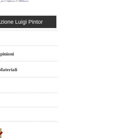
ione Luigi Pintor
pinioni
ateriali