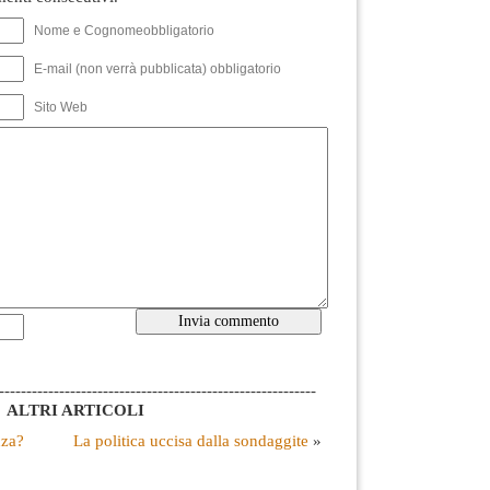
Nome e Cognomeobbligatorio
E-mail (non verrà pubblicata) obbligatorio
Sito Web
----------------------------------------------------------
ALTRI ARTICOLI
nza?
La politica uccisa dalla sondaggite
»