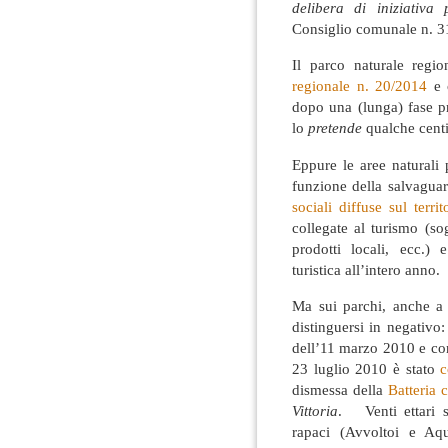
delibera di iniziativa 
Consiglio comunale n. 3
Il parco naturale reg
regionale n. 20/2014
e c
dopo una (lunga) fase p
lo
pretende
qualche centi
Eppure le aree naturali 
funzione della salvagua
sociali diffuse sul territ
collegate al turismo (s
prodotti locali, ecc.) 
turistica all’intero anno.
Ma sui parchi, anche a 
distinguersi in negativo
dell’11 marzo 2010 e con
23 luglio 2010 è stato
c
dismessa della
Batteria 
Vittoria
. Venti ettari s
rapaci (Avvoltoi e Aqui