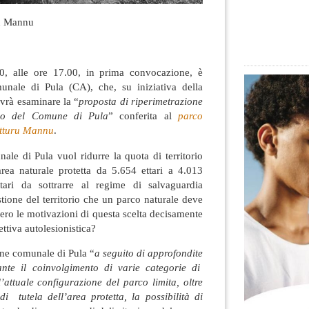
ru Mannu
, alle ore 17.00, in prima convocazione, è
munale di Pula (CA), che, su iniziativa della
vrà esaminare la “
proposta di riperimetrazione
orio del Comune di Pula
” conferita al
parco
utturu Mannu
.
le di Pula vuol ridurre la quota di territorio
area naturale protetta da 5.654 ettari a 4.013
ttari da sottrarre al regime di salvaguardia
stione del territorio che un parco naturale deve
ero le motivazioni di questa scelta decisamente
ettiva autolesionistica?
ne comunale di Pula “
a seguito di approfondite
ante il coinvolgimento di varie categorie di
l’attuale configurazione del parco limita, oltre
i tutela dell’area protetta, la possibilità di