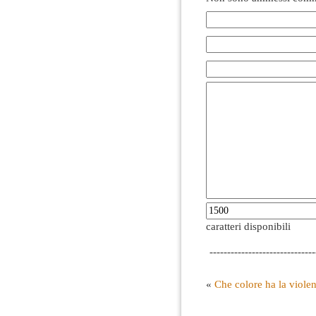
caratteri disponibili
------------------------------
«
Che colore ha la viole