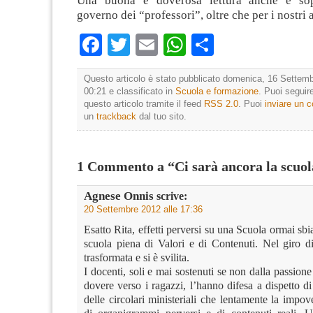
Una buona e doverosa lettura anche e sopr
governo dei “professori”, oltre che per i nostri 
Facebook
Twitter
Email
WhatsApp
Condividi
Questo articolo è stato pubblicato domenica, 16 Settemb
00:21 e classificato in
Scuola e formazione
. Puoi seguir
questo articolo tramite il feed
RSS 2.0
. Puoi
inviare un
un
trackback
dal tuo sito.
1 Commento a “Ci sarà ancora la scuo
Agnese Onnis
scrive:
20 Settembre 2012 alle 17:36
Esatto Rita, effetti perversi su una Scuola ormai sbi
scuola piena di Valori e di Contenuti. Nel giro di
trasformata e si è svilita.
I docenti, soli e mai sostenuti se non dalla passione
dovere verso i ragazzi, l’hanno difesa a dispetto di t
delle circolari ministeriali che lentamente la impov