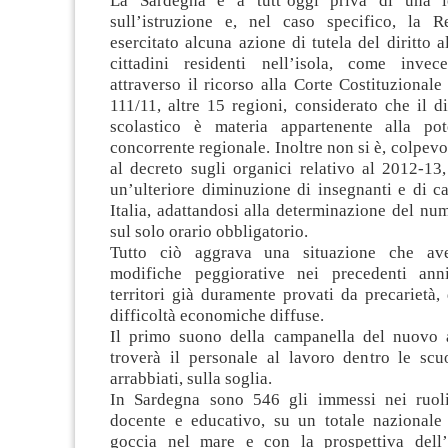
La Sardegna è a tutt’oggi priva di una l
sull’istruzione e, nel caso specifico, la 
esercitato alcuna azione di tutela del diritto a
cittadini residenti nell’isola, come invec
attraverso il ricorso alla Corte Costituzionale
111/11, altre 15 regioni, considerato che il 
scolastico è materia appartenente alla pot
concorrente regionale. Inoltre non si è, colpev
al decreto sugli organici relativo al 2012-13
un’ulteriore diminuzione di insegnanti e di ca
Italia, adattandosi alla determinazione del nu
sul solo orario obbligatorio.
Tutto ciò aggrava una situazione che av
modifiche peggiorative nei precedenti anni
territori già duramente provati da precarietà, 
difficoltà economiche diffuse.
Il primo suono della campanella del nuovo 
troverà il personale al lavoro dentro le scuo
arrabbiati, sulla soglia.
In Sardegna sono 546 gli immessi nei ruoli
docente e educativo, su un totale nazionale
goccia nel mare e con la prospettiva dell’