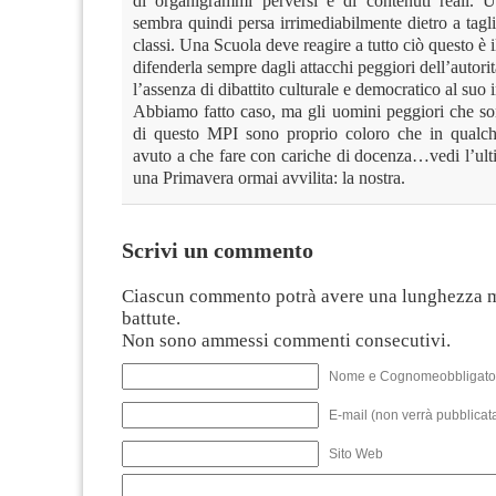
di organigrammi perversi e di contenuti reali. 
sembra quindi persa irrimediabilmente dietro a tagli
classi. Una Scuola deve reagire a tutto ciò questo è i
difenderla sempre dagli attacchi peggiori dell’autori
l’assenza di dibattito culturale e democratico al suo 
Abbiamo fatto caso, ma gli uomini peggiori che son
di questo MPI sono proprio coloro che in qual
avuto a che fare con cariche di docenza…vedi l’ul
una Primavera ormai avvilita: la nostra.
Scrivi un commento
Ciascun commento potrà avere una lunghezza 
battute.
Non sono ammessi commenti consecutivi.
Nome e Cognomeobbligato
E-mail (non verrà pubblicata
Sito Web