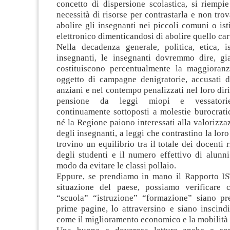
concetto di dispersione scolastica, si riempi
necessità di risorse per contrastarla e non tro
abolire gli insegnanti nei piccoli comuni o isti
elettronico dimenticandosi di abolire quello car
Nella decadenza generale, politica, etica, is
insegnanti, le insegnanti dovremmo dire, g
costituiscono percentualmente la maggioran
oggetto di campagne denigratorie, accusati d
anziani e nel contempo penalizzati nel loro diri
pensione da leggi miopi e vessatorie,
continuamente sottoposti a molestie burocrati
né la Regione paiono interessati alla valorizza
degli insegnanti, a leggi che contrastino la lor
trovino un equilibrio tra il totale dei docenti 
degli studenti e il numero effettivo di alunni
modo da evitare le classi pollaio.
Eppure, se prendiamo in mano il Rapporto I
situazione del paese, possiamo verificare 
“scuola” “istruzione” “formazione” siano pre
prime pagine, lo attraversino e siano inscindi
come il miglioramento economico e la mobilità 