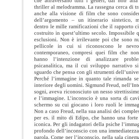
che attraversano tutti i generi, dal noir all
thriller al melodramma. La rassegna cerca di tr
anche alla visione di film che sono considera
dell’argomento – un itinerario sintetico, m
dentro le mille ramificazioni che il rapporto 
costruito in quest’ultimo secolo. Impossibile q
esclusioni. Non è irrilevante poi che sono n
pellicole in cui si riconoscono le nevr
contemporaneo, compresi quei film che non 
hanno l’intenzione di analizzare probl
psicanalitica, ma il cui sviluppo narrativo s
sguardo che pensa con gli strumenti dell’unive
Perché l’immagine in quanto tale rimanda s
interiore degli uomini. Sigmund Freud, nell’Int
sogni, aveva riconosciuto un nesso strettissimo
e l’immagine. L’inconscio è una sorta di cavi
schermo su cui giocano i loro ruoli le immagi
Non a caso Freud, nella sua analisi dei compless
per es. il mito di Edipo, che hanno una forte
iconica. Per gli indagatori della psiche l’imma
profondo dell’inconscio con una immediatezza
parola. Come per l’inconscio, nella sala cinema