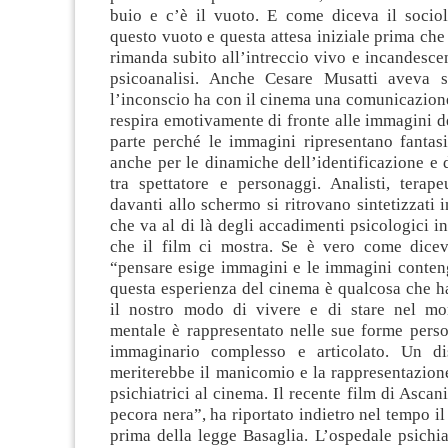
buio e c’è il vuoto. E come diceva il sociol
questo vuoto e questa attesa iniziale prima che 
rimanda subito all’intreccio vivo e incandesce
psicoanalisi. Anche Cesare Musatti aveva s
l’inconscio ha con il cinema una comunicazione
respira emotivamente di fronte alle immagini d
parte perché le immagini ripresentano fantas
anche per le dinamiche dell’identificazione e 
tra spettatore e personaggi. Analisti, terape
davanti allo schermo si ritrovano sintetizzati 
che va al di là degli accadimenti psicologici in
che il film ci mostra. Se è vero come dice
“pensare esige immagini e le immagini conten
questa esperienza del cinema è qualcosa che h
il nostro modo di vivere e di stare nel mo
mentale è rappresentato nelle sue forme perso
immaginario complesso e articolato. Un di
meriterebbe il manicomio e la rappresentazion
psichiatrici al cinema. Il recente film di Ascan
pecora nera”, ha riportato indietro nel tempo il
prima della legge Basaglia. L’ospedale psichia