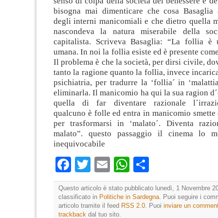
senso di colpa della società del benessere e de
bisogna mai dimenticare che cosa Basaglia 
degli interni manicomiali e che dietro quella 
nascondeva la natura miserabile della soci
capitalista. Scriveva Basaglia: “La follia è
umana. In noi la follia esiste ed è presente come
Il problema è che la società, per dirsi civile, d
tanto la ragione quanto la follia, invece incaric
psichiatria, per tradurre la ‘follia´ in ‘malatt
eliminarla. Il manicomio ha qui la sua ragion d´
quella di far diventare razionale l´irraz
qualcuno è folle ed entra in manicomio smette d
per trasformarsi in ‘malato´. Diventa razi
malato”. questo passaggio il cinema lo 
inequivocabile
Facebook
Twitter
Email
WhatsApp
Condividi
Questo articolo è stato pubblicato lunedì, 1 Novembre 20
classificato in
Politiche in Sardegna
. Puoi seguire i com
articolo tramite il feed
RSS 2.0
. Puoi
inviare un commen
trackback
dal tuo sito.