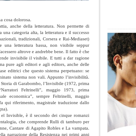
una cosa dolorosa.
attia, anche della letteratura. Non permette di
 una categoria alta, la letteratura e il successo
azionali, tradizionali, Corsera e Rai-Mediaset)
 una letteratura bassa, non visibile seppur
facessero altrove e andrebbe bene. Il fatto è che
de invisibile il visibile. E tutti a dar ragione
 pure agli editori e agli editors, anche delle
case editrici che questo sistema perpetuano: se
inato sistema non vali. Appunto l’invisibilità.
o Storia di Garabombo, l’Invisibile (1972, prima
“Narratori Feltrinelli”, maggio 1973, prima
sale economica”, sempre Feltrinelli, maggio
fa qui riferimento, magistrale traduzione dallo
gna).
el Invisible, è il secondo dei cinque romanzi
Pentalogia, che comprende Rulli di tamburo per
sonne, Cantare di Agapito Robles e La vampata.
lla narrazione della Resistenza nei primi anni