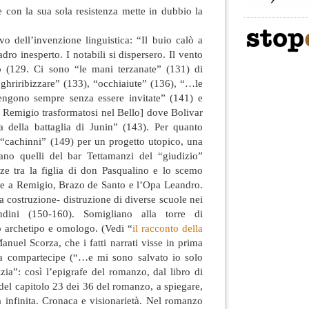
he con la sua sola resistenza mette in dubbio la
vo dell’invenzione linguistica: “Il buio calò a
ro inesperto. I notabili si dispersero. Il vento
ò (129. Ci sono “le mani terzanate” (131) di
“ghriribizzare” (133), “occhiaiute” (136), “…le
vengono sempre senza essere invitate” (141) e
o Remigio trasformatosi nel Bello] dove Bolivar
lia della battaglia di Junin” (143). Per quanto
i “cachinni” (149) per un progetto utopico, una
ano quelli del bar Tettamanzi del “giudizio”
zze tra la figlia di don Pasqualino e lo scemo
nte a Remigio, Brazo de Santo e l’Opa Leandro.
a costruzione- distruzione di diverse scuole nei
dini (150-160). Somigliano alla torre di
 archetipo e omologo. (Vedi “
il racconto della
Manuel Scorza, che i fatti narrati visse in prima
ta compartecipe (“…e mi sono salvato io solo
izia”: così l’epigrafe del romanzo, dal libro di
 del capitolo 23 dei 36 del romanzo, a spiegare,
a infinita. Cronaca e visionarietà. Nel romanzo