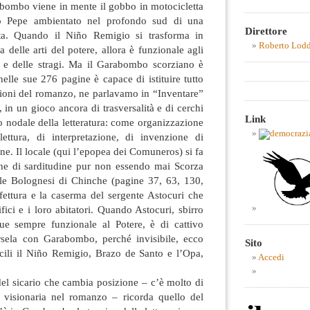
arabombo viene in mente il gobbo in motocicletta
io Pepe ambientato nel profondo sud di una
Direttore
eta. Quando il Niño Remigio si trasforma in
Roberto Lod
 delle arti del potere, allora è funzionale agli
ni e delle stragi. Ma il Garabombo scorziano è
elle sue 276 pagine è capace di istituire tutto
sioni del romanzo, ne parlavamo in “Inventare”
 in un gioco ancora di trasversalità e di cerchi
Link
o nodale della letteratura: come organizzazione
 lettura, di interpretazione, di invenzione di
ne. Il locale (qui l’epopea dei Comuneros) si fa
he di sarditudine pur non essendo mai Scorza
ale Bolognesi di Chinche (pagine 37, 63, 130,
fettura e la caserma del sergente Astocuri che
ifici e i loro abitatori. Quando Astocuri, sbirro
e sempre funzionale al Potere, è di cattivo
ela con Garabombo, perché invisibile, ecco
Sito
cili il Niño Remigio, Brazo de Santo e l’Opa,
Accedi
del sicario che cambia posizione – c’è molto di
e visionaria nel romanzo – ricorda quello del