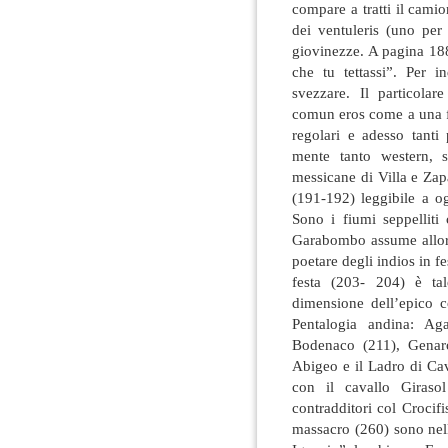
compare a tratti il cami
dei ventuleris (uno per 
giovinezze. A pagina 188
che tu tettassi”. Per in
svezzare. Il particolar
comun eros come a una fe
regolari e adesso tanti 
mente tanto western, s
messicane di Villa e Za
(191-192) leggibile a o
Sono i fiumi seppellit
Garabombo assume allora 
poetare degli indios in fes
festa (203- 204) è tal
dimensione dell’epico c
Pentalogia andina: Ag
Bodenaco (211), Genar
Abigeo e il Ladro di Cav
con il cavallo Giraso
contradditori col Crocifi
massacro (260) sono nel