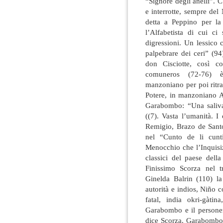
“Signore degli anelli”. C
e interrotte, sempre del
detta a Peppino per la
l’Alfabetista di cui c
digressioni. Un lessico 
palpebrare dei ceri” (9
don Cisciotte, così c
comuneros (72-76) è
manzoniano per poi ritra
Potere, in manzoniano A
Garabombo: “Una saliva 
((7). Vasta l’umanità. 
Remigio, Brazo de Santo
nel “Cunto de li cunt
Menocchio che l’Inquisiz
classici del paese dell
Finissimo Scorza nel t
Ginelda Balrin (110) la
autorità e indios, Niño
fatal, india okri-gàti
Garabombo e il personer
dice Scorza. Garabombo