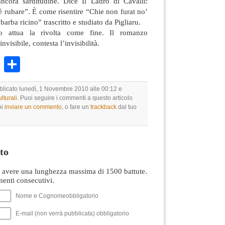
ncora sarditudine. Dice Il Ladro di Cavalli:
 rubare”. È come risentire “Chie non furat no’
arba ricino” trascritto e studiato da Pigliaru.
 attua la rivolta come fine. Il romanzo
visibile, contesta l’invisibilità.
k
r
ail
WhatsApp
Condividi
bblicato lunedì, 1 Novembre 2010 alle 00:12 e
lturali
. Puoi seguire i commenti a questo articolo
oi
inviare un commento
, o fare un
trackback
dal tuo
to
avere una lunghezza massima di 1500 battute.
nti consecutivi.
Nome e Cognomeobbligatorio
E-mail (non verrà pubblicata) obbligatorio