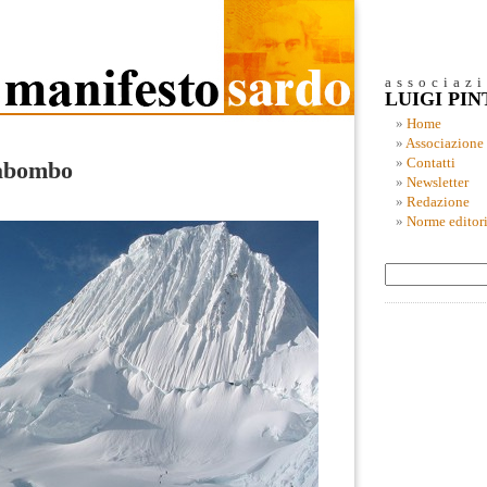
associaz
LUIGI PI
Home
Associazione
Contatti
rabombo
Newsletter
Redazione
Norme editori