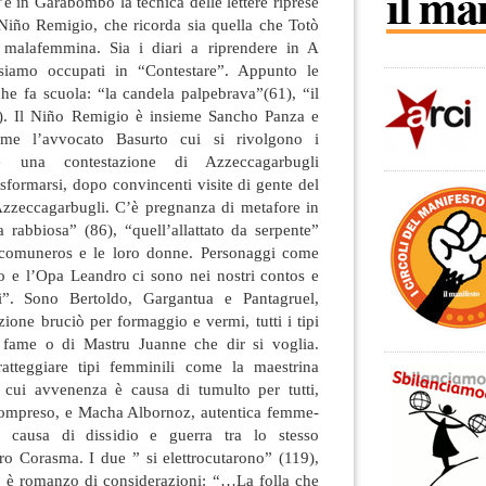
’è in Garabombo la tecnica delle lettere riprese
 Niño Remigio, che ricorda sia quella che Totò
 malafemmina. Sia i diari a riprendere in A
i siamo occupati in “Contestare”. Appunto le
che fa scuola: “la candela palpebrava”(61), “il
4). Il Niño Remigio è insieme Sancho Panza e
ome l’avvocato Basurto cui si rivolgono i
 una contestazione di Azzeccagarbugli
sformarsi, dopo convincenti visite di gente del
zzeccagarbugli. C’è pregnanza di metafore in
rabbiosa” (86), “quell’allattato da serpente”
I comuneros e le loro donne. Personaggi come
 e l’Opa Leandro ci sono nei nostri contos e
i”. Sono Bertoldo, Gargantua e Pantagruel,
ione bruciò per formaggio e vermi, tutti i tipi
a fame o di Mastru Juanne che dir si voglia.
ratteggiare tipi femminili come la maestrina
 cui avvenenza è causa di tumulto per tutti,
 compreso, e Macha Albornoz, autentica femme-
na, causa di dissidio e guerra tra lo stesso
o Corasma. I due ” si elettrocutarono” (119),
 è romanzo di considerazioni: “…La folla che