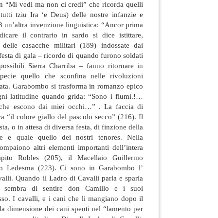
on “Mi vedi ma non ci credi” che ricorda quelli
tutti tziu Ira ‘e Deus) delle nostre infanzie e
 un’altra invenzione linguistica: “Ancor prima
dicare il contrario in sardo si dice istittare,
e delle casacche militari (189) indossate dai
sta di gala – ricordo di quando furono soldati
possibili Sierra Charriba – fanno ritornare in
pecie quello che sconfina nelle rivoluzioni
pata. Garabombo si trasforma in romanzo epico
gni latitudine quando grida: “Sono i fiumi.!…
i che escono dai miei occhi…” . La faccia di
“il colore giallo del pascolo secco” (216). Il
ta, o in attesa di diversa festa, di finzione della
e e quale quello dei nostri tenores. Nella
ompaiono altri elementi importanti dell’intera
apito Robles (205), il Macellaio Guillermo
o Ledesma (223). Ci sono in Garabombo l’
alli. Quando il Ladro di Cavalli parla e sparla
l sembra di sentire don Camillo e i suoi
sso. I cavalli, e i cani che li mangiano dopo il
la dimensione dei cani spenti nel “lamento per