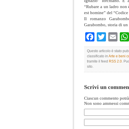
Ignazio” lorchiano. E a
“Rubare a un ladro non è
est homine” del “Codice b
Il romanzo Garabombo
Garabombo, storia di un in
Faceboo
Twitte
Em
Questo articolo è stato pu
classificato in
Arte e beni cu
tramite il feed
RSS 2.0
. Pu
sito.
Scrivi un commen
Ciascun commento potrà 
Non sono ammessi comme