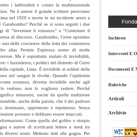
ntro i latifondisti e contro la multinazionale
ion. Ne è autore il grande scrittore peruviano
ima nel 1929 e morto in un incidente aereo a
Fondaz
é Garabombo? Perché se si sono seguiti i due
ggi di “Inventare il romanzo” e “Contestare il
presa di discorso. Garabombo, l’eroe eponimo
Inchieste
 una delle coscienze della lotta dei comuneros
bo alias Fermin Espinoza uomo di molte
Interventi E O
orose. Ma è soprattutto malato di invisibilità,
re: i fazenderos, i politici del distretto di Cerro
Documenti E M
lla capitale, Lima. È invisibile ai soldati della
mono nel sangue le rivolte. Quando l’epidemia
come sostanza, diventa invisibile anche agli
Rubriche
 lo vedono, non lo vogliono vedere. Perché
significa misurarsi, uscire da quella tradizione
Articoli
mmutabile, anche della parola, che è dei padroni
, dominano, opprimono e reprimono. Senza
Archivio
omissione possano e debbano essere intaccati.
sformazioni. Come quella del gobbo e storpio
ua e autore di scorticanti lettere a metà tra
 diversi nomi. Mettono tutti alla gogna. Per