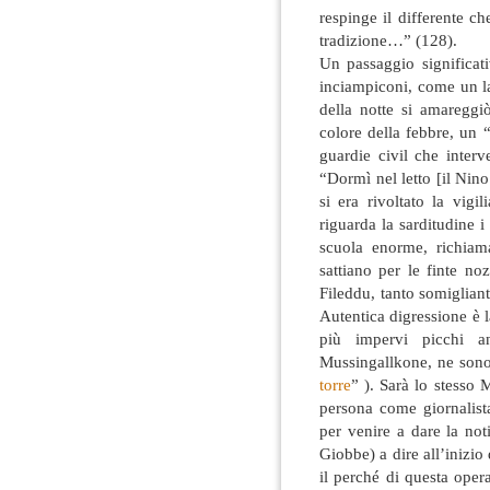
respinge il differente c
tradizione…” (128).
Un passaggio significati
inciampiconi, come un lad
della notte si amareggi
colore della febbre, un 
guardie civil che inter
“Dormì nel letto [il Nin
si era rivoltato la vigi
riguarda la sarditudine 
scuola enorme, richiam
sattiano per le finte no
Fileddu, tanto somiglia
Autentica digressione è l
più impervi picchi an
Mussingallkone, ne sono
torre
” ). Sarà lo stesso 
persona come giornalis
per venire a dare la not
Giobbe) a dire all’inizio
il perché di questa oper