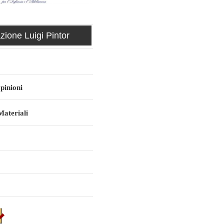
ione Luigi Pintor
pinioni
ateriali