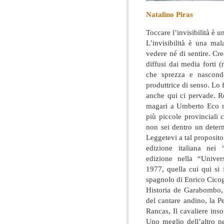
Natalino Piras
Toccare l’invisibilità è 
L’invisibilità è una mal
vedere né di sentire. Crea
diffusi dai media forti
(n
che sprezza e nasconde
produttrice di senso. Lo 
anche qui ci pervade. Ren
magari a Umberto Eco ma
più piccole provinciali 
non sei dentro un determ
Leggetevi a tal proposit
edizione italiana nei 
edizione nella “Univer
1977, quella cui qui si 
spagnolo di Enrico Cico
Historia de Garabombo, 
del cantare andino, la 
Rancas, Il cavaliere in
Uno meglio dell’altro ne