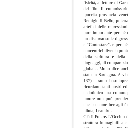
fisicità, al lettore di G
del film Il commissar
ipocrita provincia ven
Remigio il Bello, potenza
artefici delle repressio
pure importante perché n
un discorso sulle digres
e “Contestare”, e perché,
concentrici diventa punt
della scrittura e della
linguaggi, di comparazio
globale. Molto dice anc
stato in Sardegna. A vi
137) ci sono la sottopre
ricordano tanti nostri ed
ciclotimico ma comunqu
umore non può prenders
che ha come bersagli fa
idiota, Leandro.
Già il Potere. L’Occhio 
struttura immaginifica 