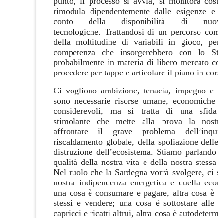
punto, il processo si avvia, si monitora cos
rimodula dipendentemente dalle esigenze e
conto della disponibilità di nuov
tecnologiche.
Trattandosi di un percorso co
della moltitudine di variabili in gioco, per
competenza che insorgerebbero con lo St
probabilmente in materia di libero mercato c
procedere per tappe e articolare il piano in co
Ci vogliono ambizione, tenacia, impegno e 
sono necessarie risorse umane, economiche 
considerevoli, ma si tratta di una sfid
stimolante che mette alla prova la nost
affrontare il grave problema dell’inqu
riscaldamento globale, della spoliazione delle
distruzione dell’ecosistema. Stiamo parland
qualità della nostra vita e della nostra stess
Nel ruolo che la Sardegna vorrà svolgere, ci 
nostra indipendenza energetica e quella ec
una cosa è consumare e pagare, altra cosa è 
stessi e vendere; una cosa è sottostare alle 
capricci e ricatti altrui, altra cosa è autodeterm