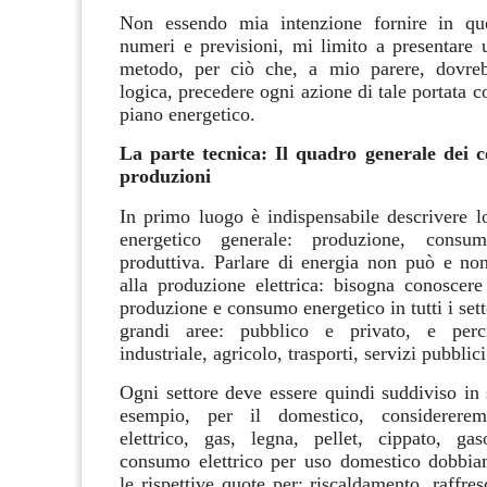
Non essendo mia intenzione fornire in que
numeri e previsioni, mi limito a presentare 
metodo, per ciò che, a mio parere, dovreb
logica, precedere ogni azione di tale portata
piano energetico.
La parte tecnica: Il q
uadro generale dei c
produzioni
In primo luogo è indispensabile descrivere lo
energetico generale: produzione, consu
produttiva.
Parlare di energia non può e non
alla produzione elettrica: bisogna conoscer
produzione e consumo energetico in tutti i sett
grandi aree: pubblico e privato, e perc
industriale, agricolo, trasporti, servizi pubblici
Ogni settore deve essere quindi suddiviso in 
esempio, per il domestico, considerere
elettrico, gas, legna, pellet, cippato, ga
consumo elettrico per uso domestico dobbia
le rispettive quote per: riscaldamento, raffr