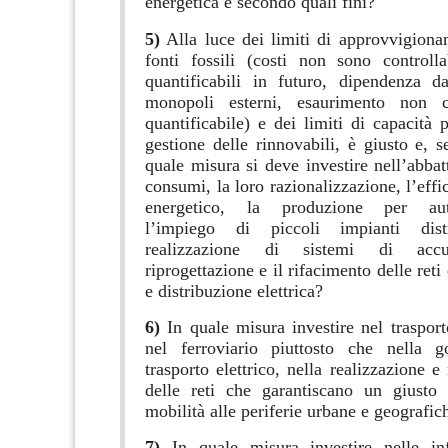
energetica e secondo quali fini?
5)
Alla luce dei limiti di approvvigiona
fonti fossili (costi non sono controll
quantificabili in futuro, dipendenza da
monopoli esterni, esaurimento non c
quantificabile) e dei limiti di capacità 
gestione delle rinnovabili, è giusto e, s
quale misura si deve investire nell’abba
consumi, la loro razionalizzazione, l’eff
energetico, la produzione per aut
l’impiego di piccoli impianti distr
realizzazione di sistemi di acc
riprogettazione e il rifacimento delle reti 
e distribuzione elettrica?
6)
In quale misura investire nel trasport
nel ferroviario piuttosto che nella 
trasporto elettrico, nella realizzazione e
delle reti che garantiscano un giusto 
mobilità alle periferie urbane e geografic
7)
In quale misura investire nelle infr