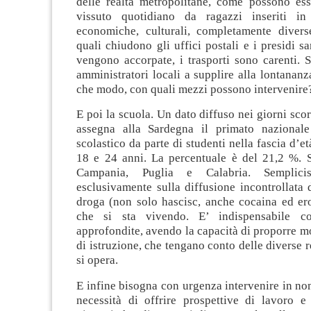
delle realtà metropolitane, come possono esse
vissuto quotidiano da ragazzi inseriti in 
economiche, culturali, completamente divers
quali chiudono gli uffici postali e i presidi sa
vengono accorpate, i trasporti sono carenti. 
amministratori locali a supplire alla lontananza
che modo, con quali mezzi possono intervenire
E poi la scuola. Un dato diffuso nei giorni sco
assegna alla Sardegna il primato nazional
scolastico da parte di studenti nella fascia d’e
18 e 24 anni. La percentuale è del 21,2 %. S
Campania, Puglia e Calabria. Semplicist
esclusivamente sulla diffusione incontrollata 
droga (non solo hascisc, anche cocaina ed er
che si sta vivendo. E’ indispensabile co
approfondite, avendo la capacità di proporre mo
di istruzione, che tengano conto delle diverse r
si opera.
E infine bisogna con urgenza intervenire in no
necessità di offrire prospettive di lavoro e 