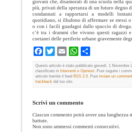
giovani che, disamorati di una scuola nella q
più, privati della speranza di un futuro degno d
condannati a rapportarsi a modelli lontani
quotidiano, si illudono di affermare se stessi o
o con i facili guadagni dallo spaccio di droga
c’è tra i drammi che vivono questi ragazzi e 
coetanei delle periferie urbane gravemente deg
Facebook
Twitter
Email
WhatsApp
Condividi
Questo articolo è stato pubblicato giovedì, 1 Novembre 
classificato in
Interventi e Opinioni
. Puoi seguire i comm
articolo tramite il feed
RSS 2.0
. Puoi
inviare un commen
trackback
dal tuo sito.
Scrivi un commento
Ciascun commento potrà avere una lunghezza 
battute.
Non sono ammessi commenti consecutivi.