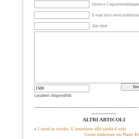
Nome e Cognomeobbligato
E-mail (non verrà pubblicata
Sito Web
caratteri disponibili
--------------------------------------------------------
-------------
ALTRI ARTICOLI
«
I sardi in rivolta. L’assessore alla sanità è solo
Come elaborare un Piano En