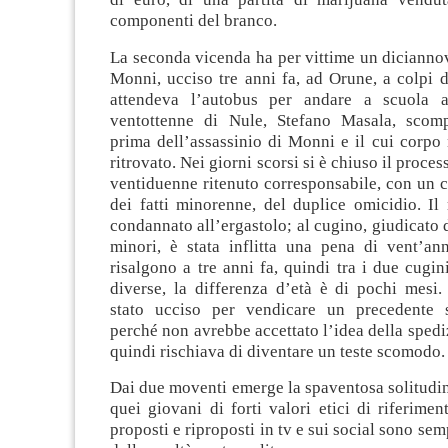
componenti del branco.
La seconda vicenda ha per vittime un dicianno
Monni, ucciso tre anni fa, ad Orune, a colpi d
attendeva l’autobus per andare a scuola
ventottenne di Nule, Stefano Masala, scomp
prima dell’assassinio di Monni e il cui corpo
ritrovato. Nei giorni scorsi si è chiuso il proces
ventiduenne ritenuto corresponsabile, con un 
dei fatti minorenne, del duplice omicidio. Il
condannato all’ergastolo; al cugino, giudicato d
minori, è stata inflitta una pena di vent’ann
risalgono a tre anni fa, quindi tra i due cugini
diverse, la differenza d’età è di pochi mesi
stato ucciso per vendicare un precedente 
perché non avrebbe accettato l’idea della spedi
quindi rischiava di diventare un teste scomodo.
Dai due moventi emerge la spaventosa solitudin
quei giovani di forti valori etici di riferimen
proposti e riproposti in tv e sui social sono sem