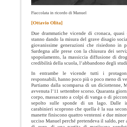
Fiaccolata in ricordo di Manuel
[Ottavio Olita]
Due drammatiche vicende di cronaca, quasi 
stanno dando la misura del grave disagio socia
giovanissime generazioni che risiedono in p
Sardegna alle prese con la chiusura dei serviz
spopolamento, la massiccia diffusione di drog
credibilità della scuola, l’abbandono degli studi
In entrambe le vicende tutti i protagoni
responsabili, hanno poco più o poco meno di ve
Partiamo dalla scomparsa di un diciottenne, 
avvenuta l’11 settembre scorso. Quaranta giorni 
corpo, massacrato a colpi di vanga o di piccon
sepolto sulle sponde di un lago. Dalle int
carabinieri scoprono che quella è la sua secon
manette finiscono quattro ventenni e due mino
ucciso Manuel perché pretendeva il saldo, per 
di euro, di una partita di marijuana vendu