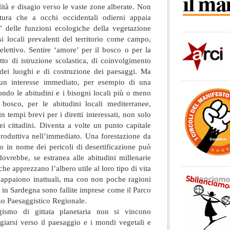
lità e disagio verso le vaste zone alberate. Non
tura che a occhi occidentali odierni appaia
a” delle funzioni ecologiche della vegetazione
i locali prevalenti del territorio come campo,
selettivo. Sentire ‘amore’ per il bosco o per la
to di istruzione scolastica, di coinvolgimento
dei luoghi e di costruzione dei paesaggi. Ma
un interesse immediato, per esempio di una
condo le abitudini e i bisogni locali più o meno
l bosco, per le abitudini locali mediterranee,
 tempi brevi per i diretti interessati, non solo
ei cittadini. Diventa a volte un punto capitale
produttiva nell’immediato. Una forestazione da
o in nome dei pericoli di desertificazione può
ovrebbe, se estranea alle abitudini millenarie
che apprezzano l’albero utile al loro tipo di vita
appaiono inattuali, ma con non poche ragioni
o in Sardegna sono fallite imprese come il Parco
no Paesaggistico Regionale.
ogismo di gittata planetaria non si vincono
giarsi verso il paesaggio e i mondi vegetali e