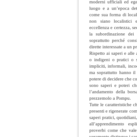
moderni ufficiali ed eg
luogo e a un’epoca det
come sua forma di locali
non siano localistici 
eccellenza e certezza, s
la subordinazione dei
soprattutto perché cons
dirette interessate a un p
Rispetto ai saperi e alle 
o indigeni o pratici o
impliciti, informali, inco
ma soprattutto hanno il
potere di decidere che co
sono saperi e poteri c
l’andamento della bors
prezzemolo a Pompu.
Tutte le caratteristiche 
presenti e rigenerate com
saperi pratici, quotidian
all’apprendimento espl
proverbi come che vale
veramente distingue i sap