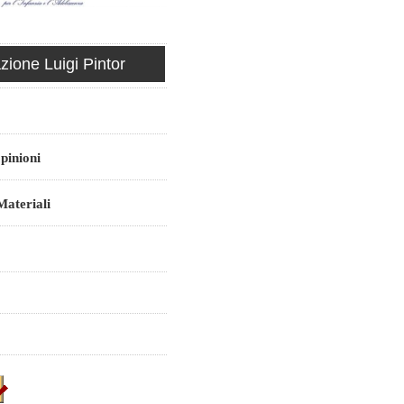
ione Luigi Pintor
pinioni
ateriali