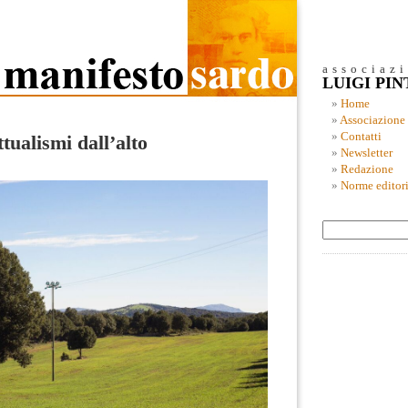
associaz
LUIGI PI
Home
Associazione
Contatti
tualismi dall’alto
Newsletter
Redazione
Norme editori