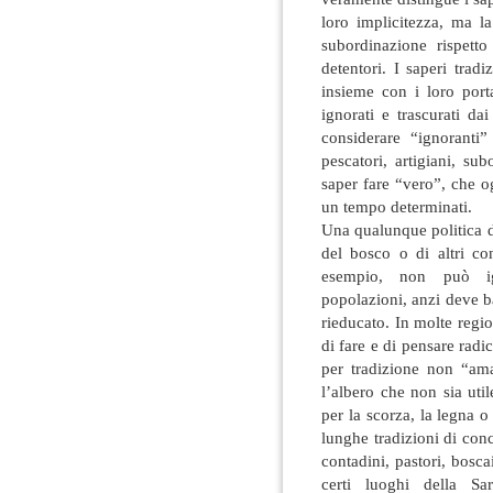
loro implicitezza, ma la
subordinazione rispetto
detentori. I saperi tra
insieme con i loro port
ignorati e trascurati d
considerare “ignoranti”
pescatori, artigiani, su
saper fare “vero”, che o
un tempo determinati.
Una qualunque politica d
del bosco o di altri con
esempio, non può ign
popolazioni, anzi deve b
rieducato. In molte reg
di fare e di pensare radic
per tradizione non “am
l’albero che non sia util
per la scorza, la legna 
lunghe tradizioni di con
contadini, pastori, bosc
certi luoghi della Sa