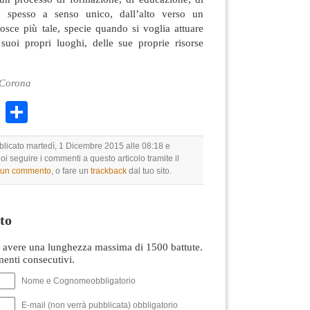
po spesso a senso unico, dall’alto verso un
osce più tale, specie quando si voglia attuare
suoi propri luoghi, delle sue proprie risorse
 Corona
k
r
ail
WhatsApp
Condividi
bblicato martedì, 1 Dicembre 2015 alle 08:18 e
uoi seguire i commenti a questo articolo tramite il
e un commento
, o fare un
trackback
dal tuo sito.
to
avere una lunghezza massima di 1500 battute.
nti consecutivi.
Nome e Cognomeobbligatorio
E-mail (non verrà pubblicata) obbligatorio