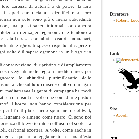
 loro carenza di autorità o di potere, la loro
 ai saperi che diciamo scientifici e ai loro
Direttore
dizionali non solo sono più o meno subordinati
Roberto Lod
atori, ma questi saperi informali sono ancora
ai detentori dei saperi egemoni, che tendono a
 e tabula rasa contadini, pastori, montanari,
bordinati e ignorati spesso rispetto al sapere e
gni volta è il sapere egemone in un luogo e in
Link
i conservazione, di ripristino e di ampliamento
testi vegetali nelle regioni mediterranee, per
orare le abitudini plurimillenarie delle
asarsi anche sul loro consenso fattivo o magari
ioni mediterranee la gente di campagna ha modi
ati da cui risulta a volte che contadini e pastori
ano” il bosco, non hanno considerazione per
Sito
e per i frutti più o meno spontanei o coltivati,
Accedi
o il legname o almeno come riparo. Ci sono poi
correnza di breve termine nell’uso del suolo tra
aioli, carbonai eccetera. A volte, come anche in
rdegna, questo atteggiamento si manifesta