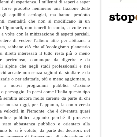
lenni di esperienza. I millenni di saperi e saper
o forse prodotto nemmeno una frazione delle
gli equilibri ecologici, ma hanno prodotto
nti, mentalità che non si modificano in un
l’ignorarli, non tenerli in conto, a volte con
 a volte con la mitizzazione di aspetti parziali.
ttere di vedere l’albero utile per abituarsi a
resta, sebbene ciò che all’ecologismo planetario
i diretti interessati il tutto resta più o meno
e pericoloso, comunque da digerire e da
lli alpine che negli studi professionali e nei
 E ciò accade non senza ragioni da studiare e da
izzarle o per adattarle, più o meno aggiornate, a
 a nuovi programmi pubblici d’azione
o o paesaggio. In paesi come l’Italia questo tipo
ità sembra ancora molto carente da parte di chi
me mostra oggi, per l’appunto, la controversia
ta velocità in Piemonte, che è diventata quasi
rdine pubblico appunto perché il processo
stato abbastanza pubblico e orientato alla
imo lo si è voluto, da parte dei decisori, nel
un processo di formazione, di educazione, di