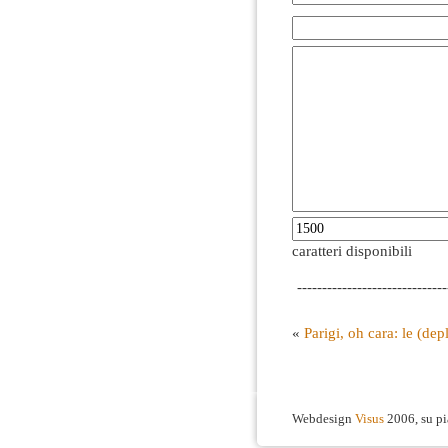
caratteri disponibili
------------------------------
«
Parigi, oh cara: le (dep
Webdesign
Visus
2006, su p