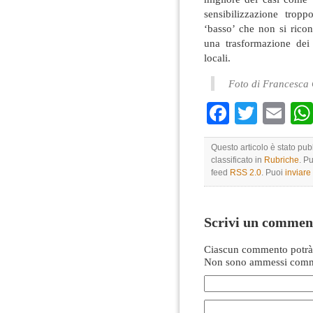
sensibilizzazione trop
‘basso’ che non si ricon
una trasformazione dei 
locali.
Foto di Francesca
Faceboo
Twitte
Em
Questo articolo è stato pu
classificato in
Rubriche
. P
feed
RSS 2.0
. Puoi
inviar
Scrivi un commen
Ciascun commento potrà 
Non sono ammessi comme