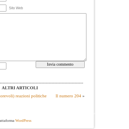
Sito Web
----------------------------------------------------------
ALTRI ARTICOLI
lorevoli) reazioni politiche
Il numero 204
»
iattaforma
WordPress