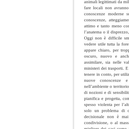
animali legittimati da mil
fare locali non avrann
conoscenze moderne su
conoscenze, atteggiame
attimo e tanto meno con 
l’anatema o il disprezzo,
Oggi non è difficile sme
vedere utile tutta la fo
appare chiaro, per tropp
oscuro, nuovo e anch
assimilare, sia nelle va
ministeri dei trasporti.
tenere in conto, per util
nuove conoscenze e
nell’ambiente o territori
di nozioni e di sensibil
pianifica e progetta, co
spesso violenta per l’al
solo un problema di o
decisionale non è mai 
condivisione, o al mass
migliore dei casi come 