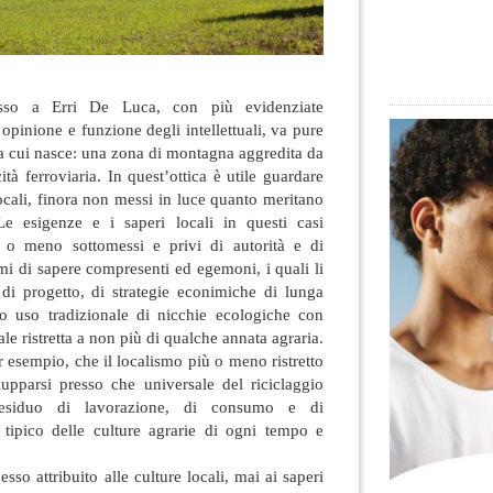
sso a Erri De Luca, con più evidenziate
 opinione e funzione degli intellettuali, va pure
a cui nasce: una zona di montagna aggredita da
ità ferroviaria
. In quest’ottica è utile guardare
locali, finora non messi in luce quanto meritano
e esigenze e i saperi locali in questi casi
ù o meno sottomessi e privi di autorità e di
temi di sapere compresenti ed egemoni, i quali li
i progetto, di strategie econimiche di lunga
oro uso tradizionale di nicchie ecologiche con
 ristretta a non più di qualche annata agraria.
r esempio, che il localismo più o meno ristretto
upparsi presso che universale del riciclaggio
residuo di lavorazione, di consumo e di
, tipico delle culture agrarie di ogni tempo e
pesso attribuito alle culture locali, mai ai saperi