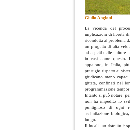
Giulio Angioni
La vicenda del proce
implicazioni di libertà di
ricondotta al problema d
un progetto di alta veloc
ad aspetti delle culture 
in casi come questo. L
appaiono, in Italia, pi
prestigio rispetto ai sis
giudicano meno capaci d
gittata, confinati nel l
programmazione temporale
Intanto si può notare, pe
non ha impedito lo svil
puntiglioso di ogni 
assimilazione biologica
luogo.
Il localismo ristretto è s