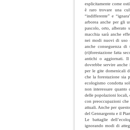
esplicitamente come osti
è raro trovare una cul
“indifferente” e “ignar
arborea anche per gli us
pascolo, orto, alberato 
macchia sarà anche effet
nei modi nuovi di uso 
anche conseguenza di 
(ri)forestazione fatta se
antichi o aggiornati. I
dovrebbe servire anche in
per le gite domenicali d
che la forestazione sia 
ecologismo condotta sol
non interessare quanto d
delle popolazioni locali, 
con preoccupazioni che 
attuali. Anche per quest
del Gennargentu e il Pia
Le battaglie dell’ecol
ignorando modi di atteg