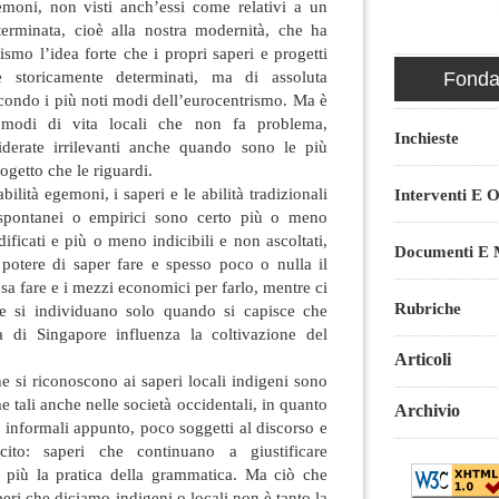
emoni, non visti anch’essi come relativi a un
erminata, cioè alla nostra modernità, che ha
smo l’idea forte che i propri saperi e progetti
e storicamente determinati, ma di assoluta
Fondaz
econdo i più noti modi dell’eurocentrismo. Ma è
 modi di vita locali che non fa problema,
Inchieste
iderate irrilevanti anche quando sono le più
rogetto che le riguardi.
abilità egemoni, i saperi e le abilità tradizionali
Interventi E O
 spontanei o empirici sono certo più o meno
dificati e più o meno indicibili e non ascoltati,
Documenti E M
 potere di saper fare e spesso poco o nulla il
sa fare e i mezzi economici per farlo, mentre ci
Rubriche
he si individuano solo quando si capisce che
a di Singapore influenza la coltivazione del
Articoli
che si riconoscono ai saperi locali indigeni sono
e tali anche nelle società occidentali, in quanto
Archivio
i, informali appunto, poco soggetti al discorso e
icito: saperi che continuano a giustificare
 più la pratica della grammatica. Ma ciò che
eri che diciamo indigeni o locali non è tanto la