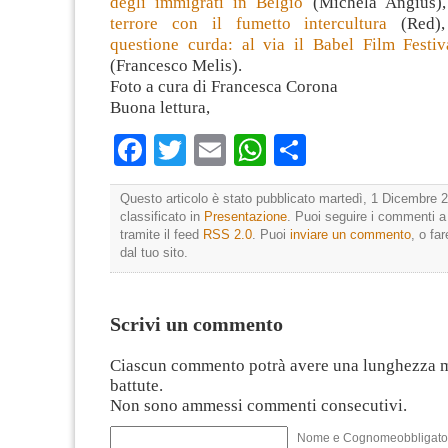
degli immigrati in Belgio
(Michela Angius)
terrore con il fumetto intercultura
(Red)
questione curda: al via il Babel Film Festiv
(Francesco Melis).
Foto a cura di Francesca Corona
Buona lettura,
Facebook
Twitter
Email
WhatsApp
Condividi
Questo articolo è stato pubblicato martedì, 1 Dicembre 2
classificato in
Presentazione
. Puoi seguire i commenti a
tramite il feed
RSS 2.0
. Puoi
inviare un commento
, o fa
dal tuo sito.
Scrivi un commento
Ciascun commento potrà avere una lunghezza 
battute.
Non sono ammessi commenti consecutivi.
Nome e Cognomeobbligato