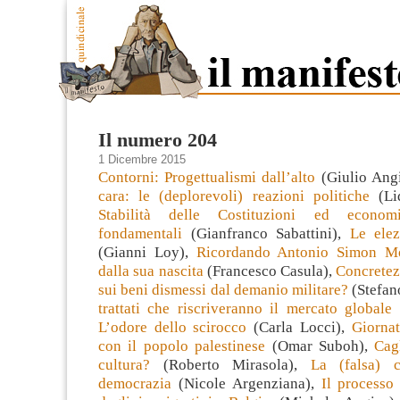
Il numero 204
1 Dicembre 2015
Contorni: Progettualismi dall’alto
(Giulio Ang
cara: le (deplorevoli) reazioni politiche
(Li
Stabilità delle Costituzioni ed economi
fondamentali
(Gianfranco Sabattini),
Le elez
(Gianni Loy),
Ricordando Antonio Simon M
dalla sua nascita
(Francesco Casula),
Concrete
sui beni dismessi dal demanio militare?
(Stefan
trattati che riscriveranno il mercato globale
(
L’odore dello scirocco
(Carla Locci),
Giornat
con il popolo palestinese
(Omar Suboh),
Cagl
cultura?
(Roberto Mirasola),
La (falsa) c
democrazia
(Nicole Argenziana),
Il processo