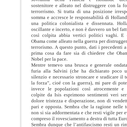
sostenitore e alleato nel distruggere con la fo
terrorrismo. Si tratta di una posizione irres
somma e accresce le responsabilità di Holland
una politica colonialista e dissennata. Hol
oscillante e incerto, e non è davvero un bel fat
così colpita abbia vertici politici vaghi. E 
Obama come alleato nella guerra per distruggere
terrorismo. A questo punto, dati i precedenti 
prima cosa da fare sia di chiedere che Obama
Nobel per la pace.
Mentre temevo una brusca e generale ondata
furia alla Salvini (che ha dichiarato poco ut
silenzio e necessario stroncare e sradicare il 
la forza”, cioé con la guerra), mi pare di pot
invece le popolazioni così atrocemente e 
colpite da Isis esprimono sentimenti veri ser
dolore tristezza e disperazione, non di vendet
pari e opposta. Sembra che la ragione nelle t
non si sia addormentata e che resti vigile per e
compreso il rovesciamento a destra di tutta Eur
Sembra dunque che l’antifascismo resti un ri