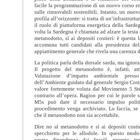
facile la programmazione di un nuovo corso en
sulle rinnovabili sostenibili. Intanto, un nuovo
profila all’orizzonte: si tratta di un’infrastruttu
il ruolo di piattaforma energetica della Sard
volta la Sardegna è chiamata ad alzare la testa
metanodotto, sì ai depositi costieri: è questa
accomuna tutti candidati alla presidenza de
appiattimento generale che rivela una carenza d
La politica parla della dorsale sarda, ma ignora
Il progetto del metanodotto è, infatti, at
Valutazione d’impatto ambientale presso
dell’Ambiente guidato dal generale Sergio Costa,
valore fortemente voluta dal Movimento 5 Stel
contrario all’opera. Ragion per cui le parole s
M5s può dare il necessario impulso politi
procedimento venga archiviato. Lo faccia, se 
che il metanodotto non sia accettabile.
Dire no al metanodotto e sì ai depositi costier
specchietto per le allodole. In questo modo
nostra dipendenza dai fossili, proprio me