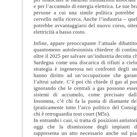
e per l’accumulo di energia elettrica. Le sue br
persone a cui una simile politica potrebbe 
cervello nella ricerca. Anche l’industria – quel
potrebbe avvantaggiarsi del nuovo corso, otte
elettricità a basso costo.
Infine, appare preoccupante l’attuale dibattito
quantomeno autolesionista chiedere di continu
oltre il 2025 per salvare un’industria decotta c
Sardegna come una discarica di rifiuti a ciel
strategia è ingenerosa nei confronti degli st
hanno diritto ad un’occupazione che garant
l’altrui salute. C’è poi chi chiede il gas al p
ignorando che le centrali a gas possono esser
sistemi di accumulo, come precisato dal
Insomma, c’è chi fa la punta di diamante del
(praticamente tutto l’arco politico del Consig
chi è retroguardia tout court (M5s).
In entrambi i casi, si tratta di posizioni antistor
oggi che la dismissione degli impianti da
rappresenta un atto necessario anche sul pia