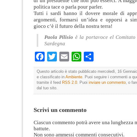
di un presidente che non può esserci. A maggi
politica tace o parla pour parler.
Tutti i sardi hanno il dovere morale di appr
argomenti, formarsi un’idea e opporsi a simi
gioco c’è il futuro della nostra terra!
Paola Pilisio
è la portavoce el Comitat
Sardegna
Facebook
Twitter
Email
WhatsApp
Condividi
Questo articolo è stato pubblicato mercoledì, 16 Gennai
e classificato in
Ambiente
. Puoi seguire i commenti a que
tramite il feed
RSS 2.0
. Puoi
inviare un commento
, o fa
dal tuo sito.
Scrivi un commento
Ciascun commento potrà avere una lunghezza 
battute.
Non sono ammessi commenti consecutivi.