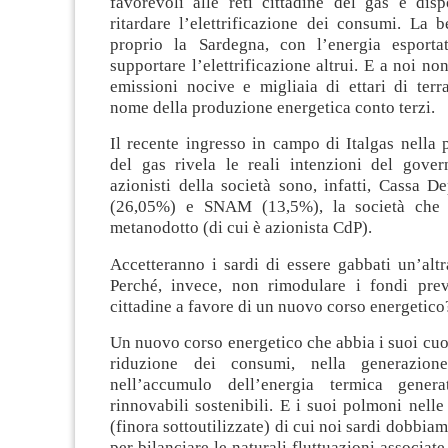
favorevoli alle reti cittadine del gas e disp
ritardare l’elettrificazione dei consumi. La be
proprio la Sardegna, con l’energia esporta
supportare l’elettrificazione altrui. E a noi no
emissioni nocive e migliaia di ettari di terra
nome della produzione energetica conto terzi.
Il recente ingresso in campo di Italgas nella pa
del gas rivela le reali intenzioni del govern
azionisti della società sono, infatti, Cassa De
(26,05%) e SNAM (13,5%), la società che 
metanodotto (di cui è azionista CdP).
Accetteranno i sardi di essere gabbati un’alt
Perché, invece, non rimodulare i fondi previ
cittadine a favore di un nuovo corso energetico
Un nuovo corso energetico che abbia i suoi cuor
riduzione dei consumi, nella generazione
nell’accumulo dell’energia termica genera
rinnovabili sostenibili. E i suoi polmoni nelle
(finora sottoutilizzate) di cui noi sardi dobbia
per bilanciare le naturali fluttuazioni associate