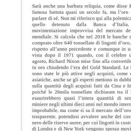
Sarà anche una barbara reliquia, come disse
famosa battuta quasi un secolo fa, ma l’oro 
parlare di sé.
Non mi riferisco qui alla polemica
quello detenuto dalla Banca d’Italia
movimentazione improvvisa del mercato del
mondiale. Si calcola che nel 2018 le banche c
comprato oltre 640 tonnellate di lingotti d’oro,
rispetto all’anno precedente e comunque in u
vista dopo il 1971 quando, con il celebre 
agosto, Richard Nixon mise fine alla convertibi
in oro chiudendo l’era del Gold Standard. Le
sono state le più attive negli acquisti, come 
asiatiche, anche se gli esperti mettono in dubbi
sulla quantità degli acquisti fatti da Cina e In
poiché le 26mila tonnellate dichiarate tra il
esaurirebbero quasi l’intera quantità di oro
miniere negli ultimi dieci anni nel mondo intero
improbabile, ma come si sa il mercato dell’oro 
trasparente, potendosi avvalere anche del cos
nero delle riserve auree, per cui lingotti in cust
di Londra e di New York vengono spesso movi