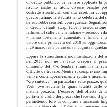
di debito pubblico. Se venisse applicata la p
rischio anche ai titoli, diverse banche po
costrette a sostituirli con altri asset, fra cui a
quadro italiano la stabilità tanto celebrata del
ne subirebbe sensibili conseguenze. Segnali son
I Credit default swap (cioè l’assicurazione
fallimento) sulle banche italiane – secondo i d
– hanno fortemente aumentato e finanche tri
valore dalla primavera del 2018 ad oggi. Cosa
il 29 marzo resta perciò una incognita inquietan
Eppure la straordinaria movimentazione del m
nel 2018 non ne ha fatto crescere il prez
diminuito del 7%. Sembra strano ma la spi
difficile da trovare. Mentre si compravano ling
veniva contemporaneamente spinta e incrementa
“oro sintetico”, in particolare sulle piazze, qu
York, ove avviene la quasi totalità delle co
metalli preziosi. L’eccesso dell’offerta di d
portava al crollo dei prezzi che facevano il gi
permettendo loro di comprare i luccicanti lin
mercato. Non solo nell’Eurozona, ove paesi co