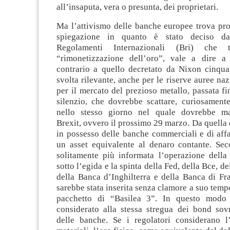
all’insaputa, vera o presunta, dei proprietari.
Ma l’attivismo delle banche europee trova pr
spiegazione in quanto è stato deciso da
Regolamenti Internazionali (Bri) che
“rimonetizzazione dell’oro”, vale a dire 
contrario a quello decretato da Nixon cinqua
svolta rilevante, anche per le riserve auree naz
per il mercato del prezioso metallo, passata fi
silenzio, che dovrebbe scattare, curiosament
nello stesso giorno nel quale dovrebbe mat
Brexit, ovvero il prossimo 29 marzo. Da quella d
in possesso delle banche commerciali e di aff
un asset equivalente al denaro contante. Se
solitamente più informata l’operazione della
sotto l’egida e la spinta della Fed, della Bce, 
della Banca d’Inghilterra e della Banca di Fr
sarebbe stata inserita senza clamore a suo temp
pacchetto di “Basilea 3”. In questo modo 
considerato alla stessa stregua dei bond sovr
delle banche. Se i regolatori considerano l’