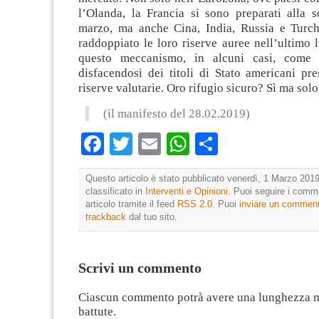
l’Olanda, la Francia si sono preparati alla 
marzo, ma anche Cina, India, Russia e Turc
raddoppiato le loro riserve auree nell’ultimo l
questo meccanismo, in alcuni casi, come 
disfacendosi dei titoli di Stato americani pre
riserve valutarie. Oro rifugio sicuro? Sì ma solo
(il manifesto del 28.02.2019)
Facebook
Twitter
Email
WhatsApp
Condividi
Questo articolo è stato pubblicato venerdì, 1 Marzo 2019
classificato in
Interventi e Opinioni
. Puoi seguire i comm
articolo tramite il feed
RSS 2.0
. Puoi
inviare un commen
trackback
dal tuo sito.
Scrivi un commento
Ciascun commento potrà avere una lunghezza 
battute.