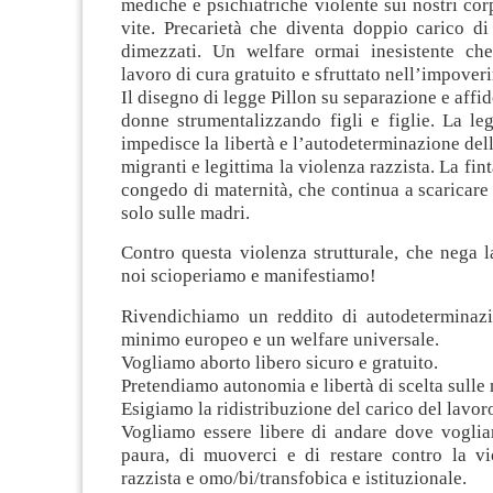
mediche e psichiatriche violente sui nostri corp
vite. Precarietà che diventa doppio carico di
dimezzati. Un welfare ormai inesistente che
lavoro di cura gratuito e sfruttato nell’impover
Il disegno di legge Pillon su separazione e affid
donne strumentalizzando figli e figlie. La le
impedisce la libertà e l’autodeterminazione dell
migranti e legittima la violenza razzista. La finta
congedo di maternità, che continua a scaricare l
solo sulle madri.
Contro questa violenza strutturale, che nega la
noi scioperiamo e manifestiamo!
Rivendichiamo un reddito di autodeterminazi
minimo europeo e un welfare universale.
Vogliamo aborto libero sicuro e gratuito.
Pretendiamo autonomia e libertà di scelta sulle 
Esigiamo la ridistribuzione del carico del lavoro
Vogliamo essere libere di andare dove vogli
paura, di muoverci e di restare contro la vio
razzista e omo/bi/transfobica e istituzionale.