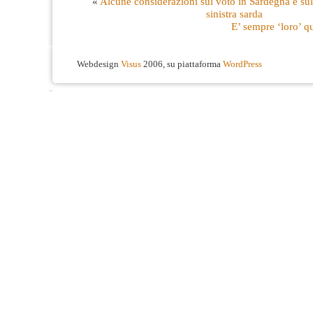
«
Alcune considerazioni sul voto in Sardegna e sul
sinistra sarda
E’ sempre ‘loro’ q
Webdesign
Visus
2006, su piattaforma
WordPress