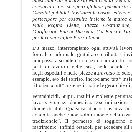
quest’anno all’8 marzo di Non Una di Meno a 
convocato uno sciopero globale femminista a
Giardini pubblici. Invitiamo le nostre lettrici e i
partecipare per costruire insieme la marea c
Viale Regina Elena, Piazza Costituzione
Margherita, Piazza Darsena, Via Roma e Lar
per invadere infine Piazza Yenne.
L’8 marzo, interrompiamo ogni attività lavora
formale o informale, gratuita o retribuita e in
non possa a scendere in piazza a portare lo sc
posti di lavoro e nelle case, nelle scuole e n
negli ospedali e nelle piazze attraverso lo scio
esempio, e/o del sorriso. Incrociamo tutt* insi
rifiutiamo tutt* insieme i ruoli e le gerarchie di
Femminicidi. Stupri. Insulti e molestie per stra
lavoro. Violenza domestica. Discriminazione e
donne disabili. Qualsiasi attacco e istanza om
condotta anche e non solo in nome della cosid
tradizionale”. Il permesso di soggiorno c
matrimonio. Infiniti ostacoli per accedere all’