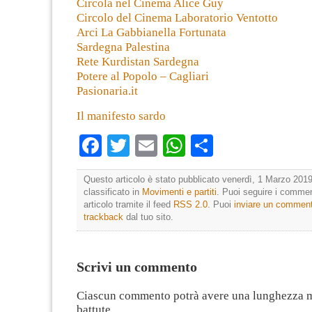
Circola nel Cinema Alice Guy
Circolo del Cinema Laboratorio Ventotto
Arci La Gabbianella Fortunata
Sardegna Palestina
Rete Kurdistan Sardegna
Potere al Popolo – Cagliari
Pasionaria.it
Il manifesto sardo
Facebook
Twitter
Email
WhatsApp
Condividi
Questo articolo è stato pubblicato venerdì, 1 Marzo 2019
classificato in
Movimenti e partiti
. Puoi seguire i commen
articolo tramite il feed
RSS 2.0
. Puoi
inviare un commen
trackback
dal tuo sito.
Scrivi un commento
Ciascun commento potrà avere una lunghezza 
battute.