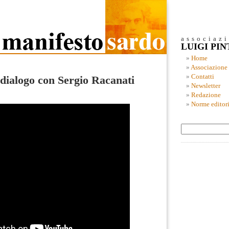
associaz
LUIGI PI
Home
Associazione
Contatti
dialogo con Sergio Racanati
Newsletter
Redazione
Norme editori