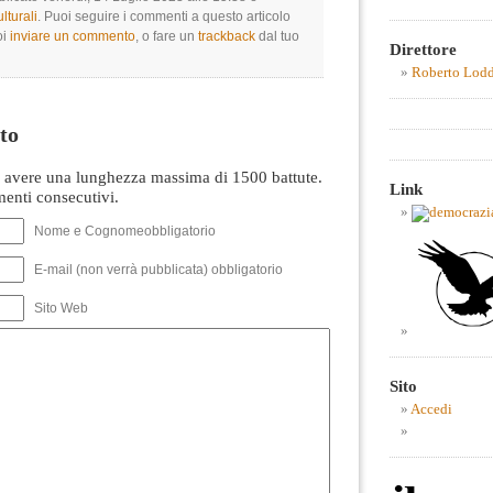
lturali
. Puoi seguire i commenti a questo articolo
oi
inviare un commento
, o fare un
trackback
dal tuo
Direttore
Roberto Lod
to
avere una lunghezza massima di 1500 battute.
Link
nti consecutivi.
Nome e Cognomeobbligatorio
E-mail (non verrà pubblicata) obbligatorio
Sito Web
Sito
Accedi