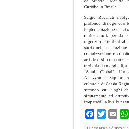
del Mundo / Mar del Pl
Curitiba in Brasile.
Sergio Racanati rivolg
profondo dialogo con le
implementazione di relazi
e ricercatori, per dar 
urgenze dei territori abit
storia nella costruzion
colonizzazione e subalte
artistica si concentra
territorialità marginali, a
“South Global”: l’art
Amazzonica supportato
culturale di Cassia Regi
secondo cui luoghi che
sfruttamento ed estratt
irreparabili a livello nat
Faceboo
Twitte
Em
Questo articolo è stato pub