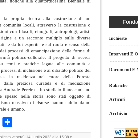
ata, nonché alla quattordicesima Biennale di
e la propria ricerca alla costruzione di un
Fondaz
 comunità locali, attraverso la costruzione o
oni con filosofi, etnografi, antropologi, artisti
origine a un racconto multiplo sulle diverse
Inchieste
ati -e da lui esperiti- e sul ruolo e senso della
e dei processi di emancipazione delle forme di
Interventi E O
rnità politico-culturale. Il progetto di ricerca
 su temi e pratiche legate alle comunità e
Documenti E M
i processi di inclusione e al dibattito politico del
ista- in residenza nel cuore della Foresta
 dalla preziosa curatela e di mediazione
Rubriche
na Andrade Pereira – ho studiato il meccanismo
 spesso nella storia sono stati oggetto di
Articoli
ivismo massivo di risorse hanno subìto danni
urale e umano.
Archivio
k
r
ail
WhatsApp
Condividi
blicato venerdì, 14 Luglio 2023 alle 15:38 e