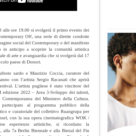
 alle ore 19.00 si svolgerà il primo evento dei
Contemporary Off, una serie di dirette condotte
pagine social del Contemporary e del manifesto
 in anticipo a scoprire la comunità artistica
nale di arte e avanguardia che si svolgerà dal 17
ccolo paese di Donori.
festo sardo e Maurizio Coccia, curatore del
nno con l’artista Sergio Racanati che aprirà
stival. L’artista pugliese è stato vincitore del
I edizione 2022 – Area 3-Sviluppo dei talenti,
e Contemporanea del Ministero della Cultura.
artecipato al programma pubblico della
tico e curatoriale del collettivo Ruangrupa per
l, con la sua opera cinematografica WOK /
e esperienze artistiche, si ricordano la
, alla 7a Berlin Biennale e alla Bienal del Fin