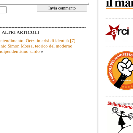
----------------------------------------------------------
ALTRI ARTICOLI
tendimento: Öetzi in crisi di identità [7]
nio Simon Mossa, teorico del moderno
ndipendentismo sardo
»