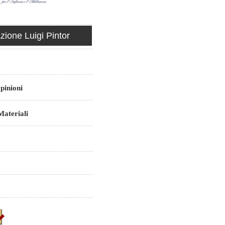
ione Luigi Pintor
pinioni
ateriali