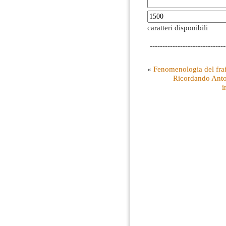
caratteri disponibili
------------------------------
«
Fenomenologia del frain
Ricordando Anto
i