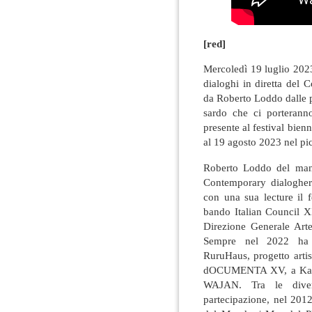
[red]
Mercoledì 19 luglio 2023
dialoghi in diretta del 
da Roberto Loddo dalle 
sardo che ci porteranno
presente al festival bien
al 19 agosto 2023 nel pi
Roberto Loddo del mani
Contemporary dialoghera
con una sua lecture il fe
bando Italian Council X
Direzione Generale Art
Sempre nel 2022 ha p
RuruHaus, progetto artis
dOCUMENTA XV, a Kasse
WAJAN. Tra le divers
partecipazione, nel 2012