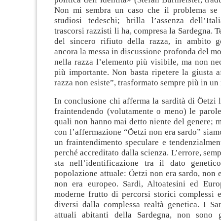
Non mi sembra un caso che il problema se 
studiosi tedeschi; brilla l’assenza dell’Ita
trascorsi razzisti li ha, compresa la Sardegna. T
del sincero rifiuto della razza, in ambito 
ancora la messa in discussione profonda del m
nella razza l’elemento più visibile, ma non ne
più importante. Non basta ripetere la giusta 
razza non esiste”, trasformato sempre più in un
In conclusione chi afferma la sardità di Öetzi 
fraintendendo (volutamente o meno) le parole 
quali non hanno mai detto niente del genere; m
con l’affermazione “Öetzi non era sardo” siam
un fraintendimento speculare e tendenzialment
perché accreditato dalla scienza. L’errore, semp
sta nell’identificazione tra il dato geneti
popolazione attuale: Öetzi non era sardo, non e
non era europeo. Sardi, Altoatesini ed Euro
moderne frutto di percorsi storici complessi e
diversi dalla complessa realtà genetica. I Sa
attuali abitanti della Sardegna, non sono g