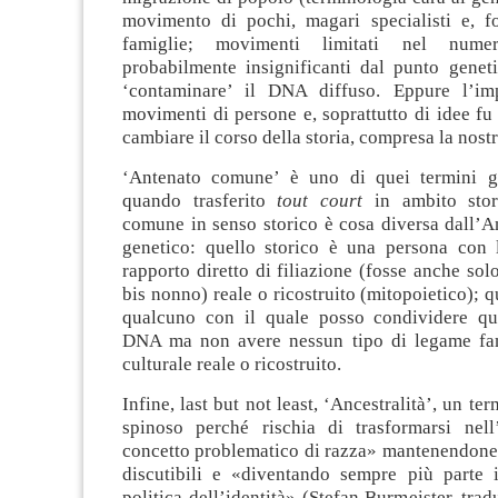
movimento di pochi, magari specialisti e, fo
famiglie; movimenti limitati nel nume
probabilmente insignificanti dal punto geneti
‘contaminare’ il DNA diffuso. Eppure l’imp
movimenti di persone e, soprattutto di idee fu
cambiare il corso della storia, compresa la nostr
‘Antenato comune’ è uno di quei termini ge
quando trasferito
tout court
in ambito stori
comune in senso storico è cosa diversa dall’
genetico: quello storico è una persona con
rapporto diretto di filiazione (fosse anche solo
bis nonno) reale o ricostruito (mitopoietico); q
qualcuno con il quale posso condividere qu
DNA ma non avere nessun tipo di legame fami
culturale reale o ricostruito.
Infine, last but not least, ‘Ancestralità’, un t
spinoso perché rischia di trasformarsi nell’
concetto problematico di razza» mantenendone 
discutibili e «diventando sempre più parte i
politica dell’identità» (Stefan Burmeister, trad