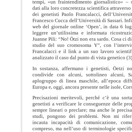
tempi, «un fraintendimento giornalistico» – s
dati alla loro concretezza scientifica attraverso
dei genetisti Paolo Francalacci, dell’Universi
Francesco Cucca dell’Università di Sassari. Infi
web del giornale online ‘Open’, in data 6 lug
leggere un’utilissima e informata ricostruz
Juanne Pili: “No! Ötzi non era sardo. Cosa ci d
studio del suo cromosoma Y”, con l’intervis
Francalacci e il link a un suo lavoro scienti
analizzato il caso dal punto di vista genetico (3)
In sostanza, affermano i genetisti, Öetzi 
condivide con alcuni, sottolineo alcuni, S
aplogruppo di linea maschile, all’epoca diffu
Europa e, oggi, ancora presente nelle isole, Cor
Precisazioni meritevoli, perché c’è una sorta
genetisti a verificare le conseguenze delle pro
sempre lineari o preclare; ma anche le precisaz
studi, pongono dei problemi. Non mi rifer
incauta incapacità di comunicazione, com
compreso, ma nell’uso di terminologie specifi