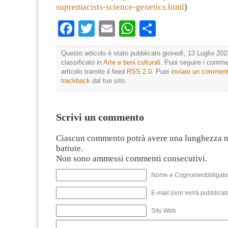
supremacists-science-genetics.html
)
Facebook
Twitter
Email
WhatsApp
Condividi
Questo articolo è stato pubblicato giovedì, 13 Luglio 202
classificato in
Arte e beni culturali
. Puoi seguire i comme
articolo tramite il feed
RSS 2.0
. Puoi
inviare un commen
trackback
dal tuo sito.
Scrivi un commento
Ciascun commento potrà avere una lunghezza 
battute.
Non sono ammessi commenti consecutivi.
Nome e Cognomeobbligato
E-mail (non verrà pubblicata
Sito Web