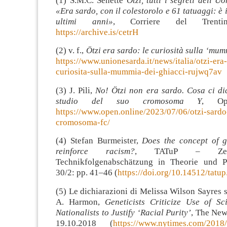
(1) S.M.C. Senette
Ötzi, tutti i segreti dell’U
«Era sardo, con il colestorolo e 61 tatuaggi: è 
ultimi anni»
, Corriere del Trentin
https://archive.is/cetrH
(2) v. f.,
Ötzi era sardo: le curiosità sulla ‘mum
https://www.unionesarda.it/news/italia/otzi-era
curiosita-sulla-mummia-dei-ghiacci-rujwq7av
(3) J. Pili,
No! Ötzi non era sardo. Cosa ci di
studio del suo cromosoma Y
, Op
https://www.open.online/2023/07/06/otzi-sardo
cromosoma-fc/
(4) Stefan Burmeister,
Does the concept of g
reinforce racism?
, TATuP – Zeits
Technikfolgenabschätzung in Theorie und Pr
30/2: pp. 41–46 (
https://doi.org/10.14512/tatup
(5) Le dichiarazioni di Melissa Wilson Sayres s
A. Harmon,
Geneticists Criticize Use of S
Nationalists to Justify ʻRacial Purityʼ
, The New
19.10.2018 (
https://www.nytimes.com/2018/