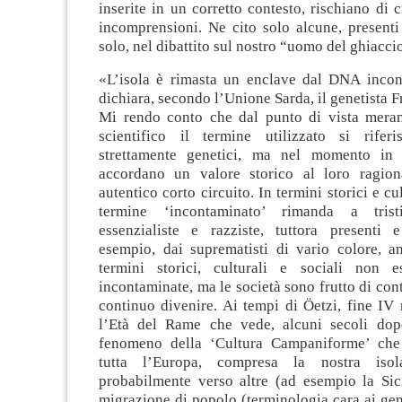
inserite in un corretto contesto, rischiano di c
incomprensioni. Ne cito solo alcune, present
solo, nel dibattito sul nostro “uomo del ghiacci
«L’isola è rimasta un enclave dal DNA incon
dichiara, secondo l’Unione Sarda, il genetista 
Mi rendo conto che dal punto di vista mera
scientifico il termine utilizzato si rifer
strettamente genetici, ma nel momento in c
accordano un valore storico al loro ragion
autentico corto circuito. In termini storici e cult
termine ‘incontaminato’ rimanda a trist
essenzialiste e razziste, tuttora presenti e
esempio, dai suprematisti di vario colore, a
termini storici, culturali e sociali non e
incontaminate, ma le società sono frutto di con
continuo divenire. Ai tempi di Öetzi, fine IV 
l’Età del Rame che vede, alcuni secoli dop
fenomeno della ‘Cultura Campaniforme’ che 
tutta l’Europa, compresa la nostra iso
probabilmente verso altre (ad esempio la Sic
migrazione di popolo (terminologia cara ai ge