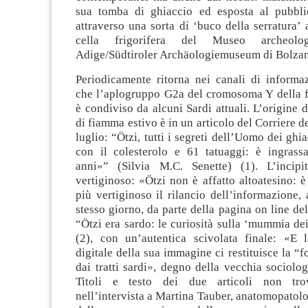
sua tomba di ghiaccio ed esposta al pubbli
attraverso una sorta di ‘buco della serratura’ 
cella frigorifera del Museo archeolog
Adige/Südtiroler Archäologiemuseum di Bolza
Periodicamente ritorna nei canali di informaz
che l’aplogruppo G2a del cromosoma Y della
è condiviso da alcuni Sardi attuali. L’origine d
di fiamma estivo è in un articolo del Corriere d
luglio: “Ötzi, tutti i segreti dell’Uomo dei ghi
con il colesterolo e 61 tatuaggi: è ingrassa
anni»” (Silvia M.C. Senette) (1). L’incip
vertiginoso: «Ötzi non è affatto altoatesino: 
più vertiginoso il rilancio dell’informazione, 
stesso giorno, da parte della pagina on line de
“Ötzi era sardo: le curiosità sulla ‘mummia dei 
(2), con un’autentica scivolata finale: «E l
digitale della sua immagine ci restituisce la “
dai tratti sardi», degno della vecchia sociolo
Titoli e testo dei due articoli non tro
nell’intervista a Martina Tauber, anatomopatol