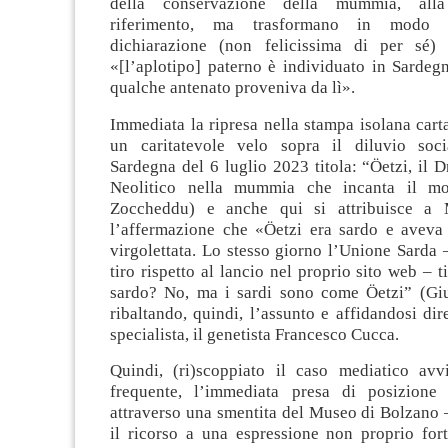
della conservazione della mummia, all
riferimento, ma trasformano in modo s
dichiarazione (non felicissima di per sé) 
«[l’aplotipo] paterno è individuato in Sardeg
qualche antenato proveniva da lì».
Immediata la ripresa nella stampa isolana car
un caritatevole velo sopra il diluvio soc
Sardegna del 6 luglio 2023 titola: “Öetzi, il D
Neolitico nella mummia che incanta il m
Zoccheddu) e anche qui si attribuisce a 
l’affermazione che «Öetzi era sardo e aveva i
virgolettata. Lo stesso giorno l’Unione Sarda 
tiro rispetto al lancio nel proprio sito web – t
sardo? No, ma i sardi sono come Öetzi” (Gi
ribaltando, quindi, l’assunto e affidandosi di
specialista, il genetista Francesco Cucca.
Quindi, (ri)scoppiato il caso mediatico avv
frequente, l’immediata presa di posizione s
attraverso una smentita del Museo di Bolzano 
il ricorso a una espressione non proprio fort