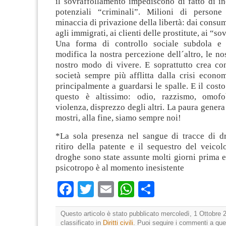
il sovraffollamento impediscono di fatto di inc
potenziali “criminali”. Milioni di persone
minaccia di privazione della libertà: dai consum
agli immigrati, ai clienti delle prostitute, ai “so
Una forma di controllo sociale subdola e 
modifica la nostra percezione dell´altro, le nos
nostro modo di vivere. E soprattutto crea co
società sempre più afflitta dalla crisi econo
principalmente a guardarsi le spalle. E il costo
questo è altissimo: odio, razzismo, omofob
violenza, disprezzo degli altri. La paura genera
mostri, alla fine, siamo sempre noi!
*La sola presenza nel sangue di tracce di d
ritiro della patente e il sequestro del veicol
droghe sono state assunte molti giorni prima ed
psicotropo è al momento inesistente
Facebook
Twitter
Email
WhatsApp
Condividi
Questo articolo è stato pubblicato mercoledì, 1 Ottobre 
classificato in
Diritti civili
. Puoi seguire i commenti a que