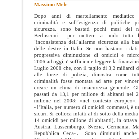
Massimo Mele
Dopo anni di martellamento mediatico s
criminalità e sull´esigenza di politiche p
sicurezza, sono bastati pochi mesi del 
Berlusconi per mettere a nudo tutta l´
´inconsistenza dell´allarme sicurezza alla bas
delle destre in Italia. Se non bastano i dati 
progressiva diminuzione di omicidi e micro
2006 ad oggi, è sufficiente leggere la finanziar
Luglio 2008 che, con il taglio di 3,2 miliardi d
alle forze di polizia, dimostra come tut
criminalità fosse montata ad arte per vincer
creare un clima di insicurezza generale. G
passati da 13,1 per milione di abitanti nel 
milione nel 2008: «nel contesto europeo», o
«l’Italia, per numero di omicidi commessi, è u
sicuri. Si colloca infatti al di sotto della medi
14 omicidi per milione di abitanti), in ottav
Austria, Lussemburgo, Svezia, Germania, Ma
Repubblica Ceca». Sono diminuiti anche 