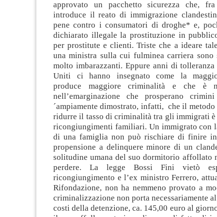
approvato un pacchetto sicurezza che, fra 
introduce il reato di immigrazione clandestin
pene contro i consumatori di droghe* e, poch
dichiarato illegale la prostituzione in pubblic
per prostitute e clienti. Triste che a ideare tal
una ministra sulla cui fulminea carriera sono 
molto imbarazzanti. Eppure anni di tolleranza 
Uniti ci hanno insegnato come la maggio
produce maggiore criminalità e che è nel
nell’emarginazione che prosperano crimin
´ampiamente dimostrato, infatti, che il metodo 
ridurre il tasso di criminalità tra gli immigrati è
ricongiungimenti familiari. Un immigrato con l
di una famiglia non può rischiare di finire i
propensione a delinquere minore di un clande
solitudine umana del suo dormitorio affollato
perdere. La legge Bossi Fini vietò esp
ricongiungimento e l’ex ministro Ferrero, attua
Rifondazione, non ha nemmeno provato a mod
criminalizzazione non porta necessariamente al c
costi della detenzione, ca. 145,00 euro al giorn