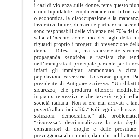
i casi di violenza sulle donne, tema questo piu
e non liquidabile semplicemente con la frustraz
o economica, la disoccupazione e la mancanza
lavorative future, di mariti e partner che secondo
sono responsabili delle violenze nel 70% dei c
salta all’occhio come uno dei tagli della nu
riguardi proprio i progetti di prevenzione dell
donne. Difese no, ma sicuramente strument
propaganda xenofoba e razzista che tend
nell’immigrato il principale pericolo per la nos
infatti gli immigrati ammontano a circa
popolazione carceraria. Lo scorso giugno, Pat
presidente di Antigone scriveva: “Un dibattit
sicurezza) che produrrà ulteriori modifiche
impianto repressivo e che lascerà segni nella
società italiana. Non si era mai arrivati a tant
povertà alla criminalità.” E di seguito elencava
soluzioni “democratiche” alle problematic
“sicurezza”: decriminalizzare la vita degli
consumatori di droghe e delle prostitute
preveggenza al contrario, dato che nel frattem