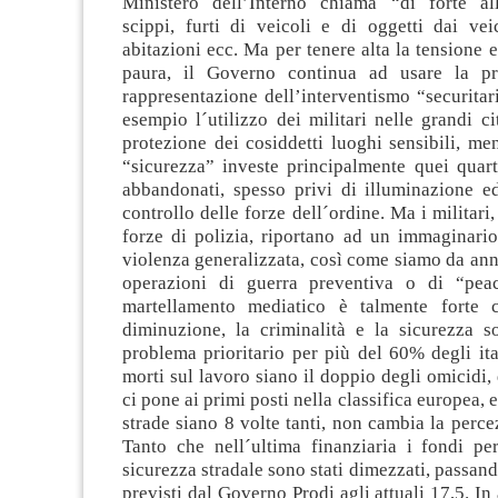
Ministero dell’Interno chiama “di forte al
scippi, furti di veicoli e di oggetti dai veic
abitazioni ecc. Ma per tenere alta la tensione e
paura, il Governo continua ad usare la p
rappresentazione dell’interventismo “securita
esempio l´utilizzo dei militari nelle grandi cit
protezione dei cosiddetti luoghi sensibili, me
“sicurezza” investe principalmente quei quarti
abbandonati, spesso privi di illuminazione ed
controllo delle forze dell´ordine. Ma i militari
forze di polizia, riportano ad un immaginario
violenza generalizzata, così come siamo da anni
operazioni di guerra preventiva o di “peac
martellamento mediatico è talmente forte 
diminuzione, la criminalità e la sicurezza so
problema prioritario per più del 60% degli ita
morti sul lavoro siano il doppio degli omicidi,
ci pone ai primi posti nella classifica europea, e
strade siano 8 volte tanti, non cambia la percez
Tanto che nell´ultima finanziaria i fondi per
sicurezza stradale sono stati dimezzati, passand
previsti dal Governo Prodi agli attuali 17,5. I