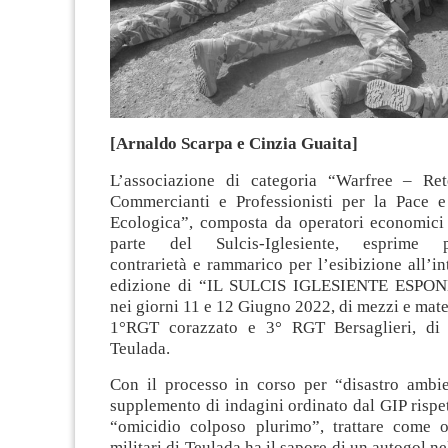
[Arnaldo Scarpa e Cinzia Guaita]
L’associazione di categoria “Warfree – Ret
Commercianti e Professionisti per la Pace e
Ecologica”, composta da operatori economici
parte del Sulcis-Iglesiente, esprime pr
contrarietà e rammarico per l’esibizione all’i
edizione di “IL SULCIS IGLESIENTE ESPONE
nei giorni 11 e 12 Giugno 2022, di mezzi e mater
1°RGT corazzato e 3° RGT Bersaglieri, di
Teulada.
Con il processo in corso per “disastro ambie
supplemento di indagini ordinato dal GIP rispett
“omicidio colposo plurimo”, trattare come o
militari di Teulada ha il sapore di un autogol nel