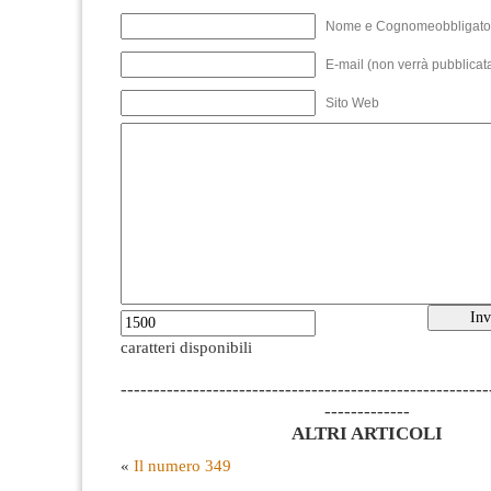
Nome e Cognomeobbligato
E-mail (non verrà pubblicata
Sito Web
caratteri disponibili
--------------------------------------------------------
-------------
ALTRI ARTICOLI
«
Il numero 349