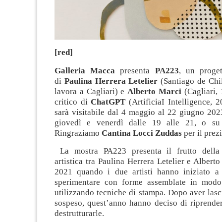
[red]
Galleria Macca
presenta
PA223
, un proget
di
Paulina Herrera Letelier
(Santiago de Chil
lavora a Cagliari) e
Alberto Marci
(Cagliari, 
critico di
ChatGPT
(ArtificiaI Intelligence, 
sarà visitabile dal 4 maggio al 22 giugno 202
giovedì e venerdì dalle 19 alle 21, o su
Ringraziamo
Cantina Locci Zuddas
per il prez
La mostra PA223 presenta il frutto della 
artistica tra Paulina Herrera Letelier e Alberto
2021 quando i due artisti hanno iniziato a 
sperimentare con forme assemblate in modo 
utilizzando tecniche di stampa. Dopo aver lasci
sospeso, quest’anno hanno deciso di riprender
destrutturarle.