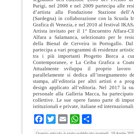
Parigi, nel 2008 e nel 2009 partecipa alle res
d’artista alla Fondazione Stazione dell’
(Sardegna) in collaborazione con la Scuola In
Grafica di Venezia, e nel 2010 al festival IKAS
Artista invitato per il 1° Encuentro Alfara-C
Alfara a Salamanca, selezionato per le resid
della Bienal de Cerveira in Portogallo. Da
partecipa a vari programmi di residenze artisti
tra i più importanti Progetto Borca a cu
Contemporanee, e La Ceiba Grafica a Coate
Attualmente sviluppa il proprio lavoro
parallelamente si dedica all’insegnamento de
stampa, all’editoria per altri artisti e a prog
design applicato all’editoria. Nel 2017 la s
personale alla Galleria Macca, ha partecipato
collettive. Le sue opere fanno parte di impor
istituzionali e private, italiane ed internazionali
Facebook
Twitter
Email
WhatsApp
Condividi
Questo articolo è stato pubblicato martedì, 18 Aprile 202