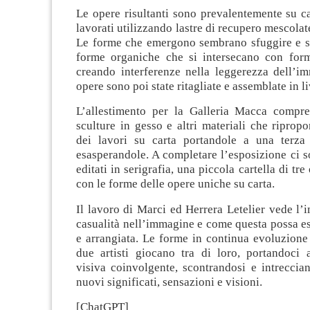
Le opere risultanti sono prevalentemente su ca
lavorati utilizzando lastre di recupero mescolat
Le forme che emergono sembrano sfuggire e s
forme organiche che si intersecano con for
creando interferenze nella leggerezza dell’i
opere sono poi state ritagliate e assemblate in li
L’allestimento per la Galleria Macca compr
sculture in gesso e altri materiali che ripro
dei lavori su carta portandole a una terza
esasperandole. A completare l’esposizione ci s
editati in serigrafia, una piccola cartella di tr
con le forme delle opere uniche su carta.
Il lavoro di Marci ed Herrera Letelier vede l’
casualità nell’immagine e come questa possa e
e arrangiata. Le forme in continua evoluzione
due artisti giocano tra di loro, portandoci 
visiva coinvolgente, scontrandosi e intreccia
nuovi significati, sensazioni e visioni.
[ChatGPT]